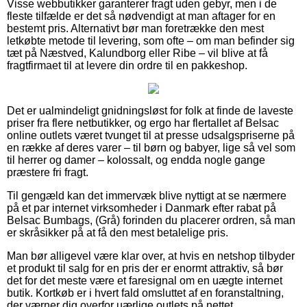
Visse webbutikker garanterer fragt uden gebyr, men i de
fleste tilfælde er det så nødvendigt at man aftager for en
bestemt pris. Alternativt bør man foretrække den mest
letkøbte metode til levering, som ofte – om man befinder sig
tæt på Næstved, Kalundborg eller Ribe – vil blive at få
fragtfirmaet til at levere din ordre til en pakkeshop.
Det er ualmindeligt gnidningsløst for folk at finde de laveste
priser fra flere netbutikker, og ergo har flertallet af Belsac
online outlets været tvunget til at presse udsalgspriserne på
en række af deres varer – til børn og babyer, lige så vel som
til herrer og damer – kolossalt, og endda nogle gange
præstere fri fragt.
Til gengæld kan det immervæk blive nyttigt at se nærmere
på et par internet virksomheder i Danmark efter rabat på
Belsac Bumbags, (Grå) forinden du placerer ordren, så man
er skråsikker på at få den mest betalelige pris.
Man bør alligevel være klar over, at hvis en netshop tilbyder
et produkt til salg for en pris der er enormt attraktiv, så bør
det for det meste være et faresignal om en uægte internet
butik. Kortkøb er i hvert fald omsluttet af en foranstaltning,
der værner dig overfor uærlige outlets på nettet.