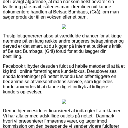
det i øvrigt afgørende, at man når som helst bevarer sin
kvittering på e-mail, således man i fremtiden vil kunne
dokumentere handlen af Belsac Bumbags, (Grå), om man
søger produkter til en voksen eller et barn.
Trustpilot genererer absolut værdifulde chancer for at kigge
nærmere på en lang række andre brugeres betragtninger og
derved er det smart, at du kigger på internet butikkens kritik
af Belsac Bumbags, (Grå) forud for at du lægger din
bestilling.
Facebook tilbyder desuden fuldt ud habile metoder til at få et
kig ind i online forretningens kundefokus. Derudover ses
endda forretninger på nettet hvor du kan offentliggøre en
bedømmelse af virksomhedens service, som ligeledes
burde anvendes til at danne dig et indtryk af tidligere
kunders oplevelser.
Denne hjemmeside er finansieret af indtægter fra reklamer.
Vi har aftaler med adskillige outlets på nettet i Danmark
hvori vi præsenterer firmaernes varer, og tager imod
kommission om den besøgende vi sender videre fuldfører