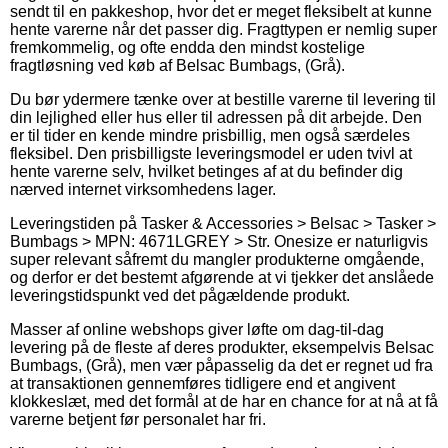
sendt til en pakkeshop, hvor det er meget fleksibelt at kunne
hente varerne når det passer dig. Fragttypen er nemlig super
fremkommelig, og ofte endda den mindst kostelige
fragtløsning ved køb af Belsac Bumbags, (Grå).
Du bør ydermere tænke over at bestille varerne til levering til
din lejlighed eller hus eller til adressen på dit arbejde. Den
er til tider en kende mindre prisbillig, men også særdeles
fleksibel. Den prisbilligste leveringsmodel er uden tvivl at
hente varerne selv, hvilket betinges af at du befinder dig
nærved internet virksomhedens lager.
Leveringstiden på Tasker & Accessories > Belsac > Tasker >
Bumbags > MPN: 4671LGREY > Str. Onesize er naturligvis
super relevant såfremt du mangler produkterne omgående,
og derfor er det bestemt afgørende at vi tjekker det anslåede
leveringstidspunkt ved det pågældende produkt.
Masser af online webshops giver løfte om dag-til-dag
levering på de fleste af deres produkter, eksempelvis Belsac
Bumbags, (Grå), men vær påpasselig da det er regnet ud fra
at transaktionen gennemføres tidligere end et angivent
klokkeslæt, med det formål at de har en chance for at nå at få
varerne betjent før personalet har fri.