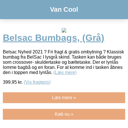
Van Cool
Belsac Bumbags, (Grå)
Belsac Nyhed 2021 ? Fri fragt & gratis ombytning ? Klassisk
bumbag fra BelSac I lysgrå skind. Tasken kan både bruges
som crossover- skuldertaske og bæltetaske. Der er lynlås
lomme bagbå og en foran. For at komme ind i tasken åbnes
den i toppen med lynlås.
(Læs mere)
399.95
kr.
(Vis fragtpris)
Læs mere »
Køb nu »