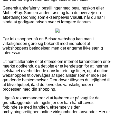
Generelt anbefaler vi bestillinger med betalingskort eller
MobilePay. Som en anden løsning kan du overveje en
afbetalingsordning som eksempelvis ViaBill, når du har i
sinde at godtgøre prisen over et længere tidsrum.
Før folk shopper på en Belsac webshop kan man i
virkeligheden gøre sig bekendt med indholdet af
webshoppens betingelser, men det er gerne ikke særlig
interessant.
Et nemt alternativ er at efterse om internet forhandleren er e-
mærke godkendt, da det ofte er et kendetegn for at internet
selskabet overholder de danske retningslinjer, og at online
webshoppen tit overvåges af specialister som er inde i de
gældende bestemmelser. Derudover tilbydes du lejlighed til
at blive hjulpet, ifald du forvoldes vanskeligheder i
processen med din shopping.
Ligeså rekommanderer vi at køberen er på vagt for de
grundlæggende retningslinjer der kan håndhæves i
forbindelse med handlen, eksempelvis den
ombytningsrettighed online virksomheden anvender. Her er