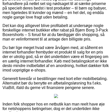
forhandlere på nettet set sig nødsaget til at sænke priserne
på specielt deres bedst i test produkter – til børn og babyer,
men ligeledes til kvinder og mænd – en hel del, og endda
nogle gange love fragt uden betaling.
Det kan dog alligevel blive profitabelt at undersøge nogle
forskellige internet butikker efter rabat på Bjørn Borg 3-Pack
Boxershorts – S forud for at du færdiggør din shopping, så
man er velinformeret til at antage den billigste pris.
Du bør lige meget hvad være årvågen med, at såfremt en
internet forhandler frembyder et produkt til salg for en pris
der er utrolig god, så er det undertiden være et fingerpeg om
en uærlig internet forhandler. Køb med betalingskort er ikke
desto mindre indbefattet af en anordning, hvilket dækker folk
imod uoprigtige e-shops.
Generelt foreslår vi bestillinger med kort eller mobilbetaling.
Alternativt bør du benytte en afbetalingsløsning fra f.eks.
ViaBill, ifald du gerne vil finansiere pengene senere.
Inden folk shopper hos en netbutik kan man reelt have øje
for netshoppens betingelser, dog er det undertiden ikke