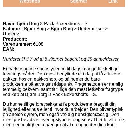
Webshop
Stjerner
Link
Navn:
Bjørn Borg 3-Pack Boxershorts – S
Kategori:
Bjørn Borg > Bjørn Borg > Underbukser >
Undertøj
Producent:
Varenummer:
6108
EAN:
Vurderet til
3.7
ud af 5 stjerner baseret på
30
anmeldelser
En række online shops yder nu til dags mange forskellige
leveringsmåder. Den mest benyttede er i dag at få afleveret
pakken hos en pakkeshop, og så henter du bare
produkterne på et valgfrit tidspunkt. Fragtmetoden er nemlig
temmelig bekvem, samt tit tillige den mest letkøbte fragttype
ved køb af Bjørn Borg 3-Pack Boxershorts – S.
Du kunne tillige foretrække at få produkterne bragt til din
lejlighed eller hus eller til hvor du arbejder. Den bliver typisk
en anelse dyrere, men også vældig hensigtsmæssig. Den
mest prisbevidste leveringstype er dog selv at hente varerne,
men den mulighed afhænger af at du opholder dig i kort