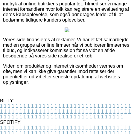
indtryk af online butikkens popularitet. Tilmed ser vi mange
internet forhandlere hvor folk kan registrere en evaluering af
deres købsoplevelse, som også bør drages fordel af til at
bedømme tidligere kunders oplevelser.
Vores side finansieres af reklamer. Vi har et tæt samarbejde
med en gruppe af online firmaer når vi publicerer firmaernes
tilbud, og indkasserer kommission for så vidt en af de
besøgende på vores side realiserer et køb.
Viden om produkter og internet virksomheder værnes om
ofte, men vi kan ikke give garantier imod rettelser der
potentielt er udført efter seneste opdatering af websitets
oplysninger.
BITLY:
1
1
1
1
1
1
1
1
1
1
1
1
1
1
1
1
1
1
1
1
1
1
1
1
1
1
1
1
1
1
1
1
1
1
1
1
1
1
1
1
1
1
1
1
1
1
1
1
1
1
1
1
1
1
1
1
1
1
1
1
1
1
1
1
1
1
1
1
1
1
1
1
1
1
1
1
1
1
1
1
1
1
1
1
1
1
1
1
1
1
1
1
1
1
1
1
1
1
1
1
SPOTIFY:
1
1
1
1
1
1
1
1
1
1
1
1
1
1
1
1
1
1
1
1
1
1
1
1
1
1
1
1
1
1
1
1
1
1
1
1
1
1
1
1
1
1
1
1
1
1
1
1
1
1
1
1
1
1
1
1
1
1
1
1
1
1
1
1
1
1
1
1