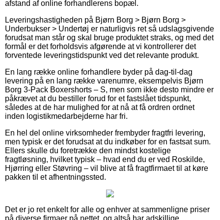
afstand af online forhandlerens bopæl.
Leveringshastigheden på Bjørn Borg > Bjørn Borg >
Underbukser > Undertøj er naturligvis ret så udslagsgivende
forudsat man står og skal bruge produktet straks, og med det
formål er det forholdsvis afgørende at vi kontrollerer det
forventede leveringstidspunkt ved det relevante produkt.
En lang række online forhandlere byder på dag-til-dag
levering på en lang række varenumre, eksempelvis Bjørn
Borg 3-Pack Boxershorts – S, men som ikke desto mindre er
påkrævet at du bestiller forud for et fastslået tidspunkt,
således at de har mulighed for at nå at få ordren ordnet
inden logistikmedarbejderne har fri.
En hel del online virksomheder frembyder fragtfri levering,
men typisk er det forudsat at du indkøber for en fastsat sum.
Ellers skulle du foretrække den mindst kostelige
fragtløsning, hvilket typisk – hvad end du er ved Roskilde,
Hjørring eller Støvring – vil blive at få fragtfirmaet til at køre
pakken til et afhentningssted.
Det er jo ret enkelt for alle og enhver at sammenligne priser
på diverse firmaer på nettet, og altså har adskillige