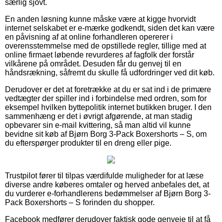
særlig sjovt.
En anden løsning kunne måske være at kigge hvorvidt
internet selskabet er e-mærke godkendt, siden det kan være
en påvisning af at online forhandleren opererer i
overensstemmelse med de opstillede regler, tillige med at
online firmaet løbende revurderes af fagfolk der forstår
vilkårene på området. Desuden får du genvej til en
håndsrækning, såfremt du skulle få udfordringer ved dit køb.
Derudover er det at foretrække at du er sat ind i de primære
vedtægter der spiller ind i forbindelse med ordren, som for
eksempel hvilken byttepolitik internet butikken bruger. I den
sammenhæng er det i øvrigt afgørende, at man stadig
opbevarer sin e-mail kvittering, så man altid vil kunne
bevidne sit køb af Bjørn Borg 3-Pack Boxershorts – S, om
du efterspørger produkter til en dreng eller pige.
Trustpilot fører til tilpas værdifulde muligheder for at læse
diverse andre køberes omtaler og herved anbefales det, at
du vurderer e-forhandlerens bedømmelser af Bjørn Borg 3-
Pack Boxershorts – S forinden du shopper.
Facebook medfører derudover faktisk gode genveje til at få