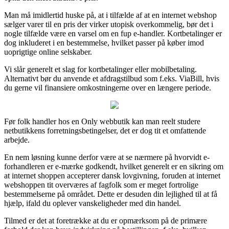
Man må imidlertid huske på, at i tilfælde af at en internet webshop
sælger varer til en pris der virker utopisk overkommelig, bør det i
nogle tilfælde være en varsel om en fup e-handler. Kortbetalinger er
dog inkluderet i en bestemmelse, hvilket passer på køber imod
uoprigtige online selskaber.
Vi slår generelt et slag for kortbetalinger eller mobilbetaling.
Alternativt bør du anvende et afdragstilbud som f.eks. ViaBill, hvis
du gerne vil finansiere omkostningerne over en længere periode.
Før folk handler hos en Only webbutik kan man reelt studere
netbutikkens forretningsbetingelser, det er dog tit et omfattende
arbejde.
En nem løsning kunne derfor være at se nærmere på hvorvidt e-
forhandleren er e-mærke godkendt, hvilket generelt er en sikring om
at internet shoppen accepterer dansk lovgivning, foruden at internet
webshoppen tit overværes af fagfolk som er meget fortrolige
bestemmelserne på området. Dette er desuden din lejlighed til at få
hjælp, ifald du oplever vanskeligheder med din handel.
Tilmed er det at foretrække at du er opmærksom på de primære