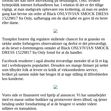
forhold der kan have indvirkning på bestillingen, f.eks. hvilken
byttepolitik internet forhandleren har. I relation til det er det tillige
vigtigt, at man stadigvæk opbevarer ens kvittering, så man en anden
gang kan bevise sin ordre af Black ONLVIVIAN SMOCK DRESS
15229817 fra Only, uafhængig om du skal købe en gave til en herre
eller dame.
Trustpilot forærer dig regulære strålende chancer for at granske en
række andre forbrugeres observationer og derfor er det prisværdigt,
at du læser e-forretningens omtaler af Black ONLVIVIAN SMOCK
DRESS 15229817 fra Only forud for at du handler.
Facebook resulterer i også absolut troværdige metoder til at få et kig
ind i webshoppens popularitet. Desuden ses mange firmaer på nettet
som tilbyder folk at levere en kritik af virksomhedens service,
hvilket på samme måde bør bruges til at tage stilling til tilfredsheden
hos kunderne.
Vores side er finansieret ved hjælp af annoncer. Vi har samarbejder
med en masse online butikker og promoverer deres tilbud, og tjener
betaling under forudsætning af at de brugere vi sender videre
udfører en transaktion.