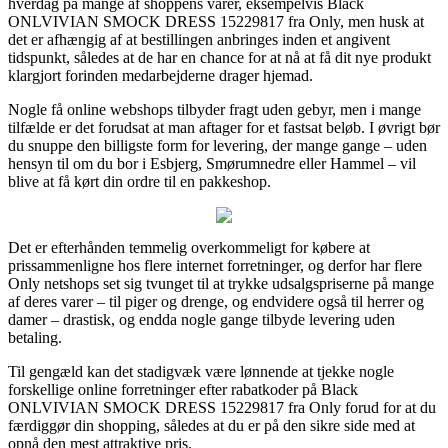
hverdag på mange af shoppens varer, eksempelvis Black
ONLVIVIAN SMOCK DRESS 15229817 fra Only, men husk at
det er afhængig af at bestillingen anbringes inden et angivent
tidspunkt, således at de har en chance for at nå at få dit nye produkt
klargjort forinden medarbejderne drager hjemad.
Nogle få online webshops tilbyder fragt uden gebyr, men i mange
tilfælde er det forudsat at man aftager for et fastsat beløb. I øvrigt bør
du snuppe den billigste form for levering, der mange gange – uden
hensyn til om du bor i Esbjerg, Smørumnedre eller Hammel – vil
blive at få kørt din ordre til en pakkeshop.
Det er efterhånden temmelig overkommeligt for købere at
prissammenligne hos flere internet forretninger, og derfor har flere
Only netshops set sig tvunget til at trykke udsalgspriserne på mange
af deres varer – til piger og drenge, og endvidere også til herrer og
damer – drastisk, og endda nogle gange tilbyde levering uden
betaling.
Til gengæld kan det stadigvæk være lønnende at tjekke nogle
forskellige online forretninger efter rabatkoder på Black
ONLVIVIAN SMOCK DRESS 15229817 fra Only forud for at du
færdiggør din shopping, således at du er på den sikre side med at
opnå den mest attraktive pris.