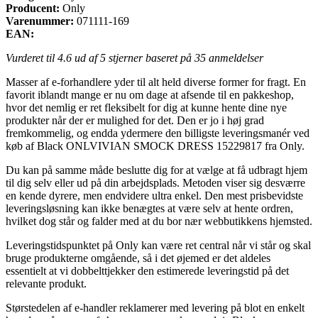
Producent:
Only
Varenummer:
071111-169
EAN:
Vurderet til
4.6
ud af 5 stjerner baseret på
35
anmeldelser
Masser af e-forhandlere yder til alt held diverse former for fragt. En
favorit iblandt mange er nu om dage at afsende til en pakkeshop,
hvor det nemlig er ret fleksibelt for dig at kunne hente dine nye
produkter når der er mulighed for det. Den er jo i høj grad
fremkommelig, og endda ydermere den billigste leveringsmanér ved
køb af Black ONLVIVIAN SMOCK DRESS 15229817 fra Only.
Du kan på samme måde beslutte dig for at vælge at få udbragt hjem
til dig selv eller ud på din arbejdsplads. Metoden viser sig desværre
en kende dyrere, men endvidere ultra enkel. Den mest prisbevidste
leveringsløsning kan ikke benægtes at være selv at hente ordren,
hvilket dog står og falder med at du bor nær webbutikkens hjemsted.
Leveringstidspunktet på Only kan være ret central når vi står og skal
bruge produkterne omgående, så i det øjemed er det aldeles
essentielt at vi dobbelttjekker den estimerede leveringstid på det
relevante produkt.
Størstedelen af e-handler reklamerer med levering på blot en enkelt