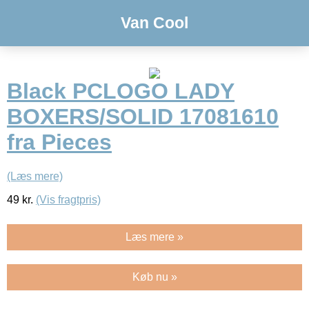
Van Cool
Black PCLOGO LADY
BOXERS/SOLID 17081610
fra Pieces
(Læs mere)
49
kr.
(Vis fragtpris)
Læs mere »
Køb nu »