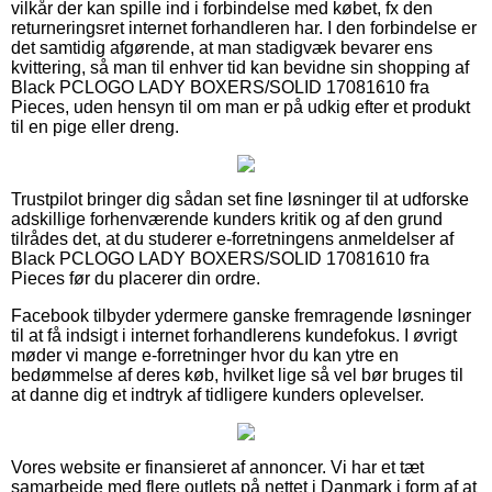
vilkår der kan spille ind i forbindelse med købet, fx den
returneringsret internet forhandleren har. I den forbindelse er
det samtidig afgørende, at man stadigvæk bevarer ens
kvittering, så man til enhver tid kan bevidne sin shopping af
Black PCLOGO LADY BOXERS/SOLID 17081610 fra
Pieces, uden hensyn til om man er på udkig efter et produkt
til en pige eller dreng.
Trustpilot bringer dig sådan set fine løsninger til at udforske
adskillige forhenværende kunders kritik og af den grund
tilrådes det, at du studerer e-forretningens anmeldelser af
Black PCLOGO LADY BOXERS/SOLID 17081610 fra
Pieces før du placerer din ordre.
Facebook tilbyder ydermere ganske fremragende løsninger
til at få indsigt i internet forhandlerens kundefokus. I øvrigt
møder vi mange e-forretninger hvor du kan ytre en
bedømmelse af deres køb, hvilket lige så vel bør bruges til
at danne dig et indtryk af tidligere kunders oplevelser.
Vores website er finansieret af annoncer. Vi har et tæt
samarbejde med flere outlets på nettet i Danmark i form af at