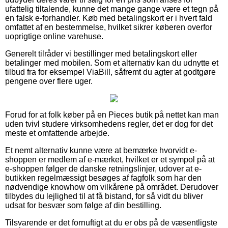
ufattelig tiltalende, kunne det mange gange være et tegn på
en falsk e-forhandler. Køb med betalingskort er i hvert fald
omfattet af en bestemmelse, hvilket sikrer køberen overfor
uoprigtige online varehuse.
Generelt tilråder vi bestillinger med betalingskort eller
betalinger med mobilen. Som et alternativ kan du udnytte et
tilbud fra for eksempel ViaBill, såfremt du agter at godtgøre
pengene over flere uger.
Forud for at folk køber på en Pieces butik på nettet kan man
uden tvivl studere virksomhedens regler, det er dog for det
meste et omfattende arbejde.
Et nemt alternativ kunne være at bemærke hvorvidt e-
shoppen er medlem af e-mærket, hvilket er et sympol på at
e-shoppen følger de danske retningslinjer, udover at e-
butikken regelmæssigt besøges af fagfolk som har den
nødvendige knowhow om vilkårene på området. Derudover
tilbydes du lejlighed til at få bistand, for så vidt du bliver
udsat for besvær som følge af din bestilling.
Tilsvarende er det fornuftigt at du er obs på de væsentligste