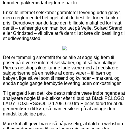
forinden pakkemedarbejderne har fri.
Enkelte internet selskaber garanterer levering uden gebyr,
men i reglen er det betinget af at du bestiller for en konkret
pris. Derudover bør du tage den billigste mulighed for fragt,
der tit – uafhængig om man bor tæt på Vejle, Solrød Strand
eller Grindsted – vil blive at få dem til at køre din bestilling til
et udleveringssted.
Det er temmelig smertefrit for os alle at søge sig frem til
priser på diverse internet selskaber, og altså har utallige
Pieces netshops ikke kunne lade være med at nedskære
salgspriserne på en række af deres varer – til børn og
babyer, lige så vel som til mænd og kvinder – markant, og
endda nogle gange frembyde levering uden omkostninger.
Til gengæld kan det ikke desto mindre være indbringende at
analysere nogle få e-butikker efter tilbud på Black PCLOGO
LADY BOXERS/SOLID 17081610 fra Pieces forud for at du
gennemfører dit køb, så man er sikker på at antage den
mindst kostelige pris.
Man skal alligevel være så påpasselig, at ifald en webshop
udbyder deres varer til salg for en pris som anses for