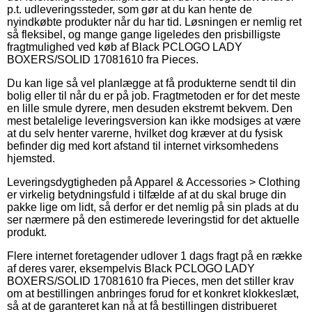
p.t. udleveringssteder, som gør at du kan hente de
nyindkøbte produkter når du har tid. Løsningen er nemlig ret
så fleksibel, og mange gange ligeledes den prisbilligste
fragtmulighed ved køb af Black PCLOGO LADY
BOXERS/SOLID 17081610 fra Pieces.
Du kan lige så vel planlægge at få produkterne sendt til din
bolig eller til når du er på job. Fragtmetoden er for det meste
en lille smule dyrere, men desuden ekstremt bekvem. Den
mest betalelige leveringsversion kan ikke modsiges at være
at du selv henter varerne, hvilket dog kræver at du fysisk
befinder dig med kort afstand til internet virksomhedens
hjemsted.
Leveringsdygtigheden på Apparel & Accessories > Clothing
er virkelig betydningsfuld i tilfælde af at du skal bruge din
pakke lige om lidt, så derfor er det nemlig på sin plads at du
ser nærmere på den estimerede leveringstid for det aktuelle
produkt.
Flere internet foretagender udlover 1 dags fragt på en række
af deres varer, eksempelvis Black PCLOGO LADY
BOXERS/SOLID 17081610 fra Pieces, men det stiller krav
om at bestillingen anbringes forud for et konkret klokkeslæt,
så at de garanteret kan nå at få bestillingen distribueret