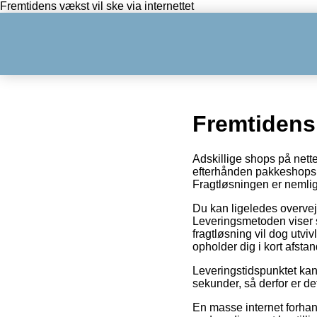
Fremtidens vækst vil ske via internettet
Fremtidens 
Adskillige shops på nettet
efterhånden pakkeshops, for
Fragtløsningen er nemlig
Du kan ligeledes overveje 
Leveringsmetoden viser s
fragtløsning vil dog utv
opholder dig i kort afstan
Leveringstidspunktet ka
sekunder, så derfor er d
En masse internet forhand