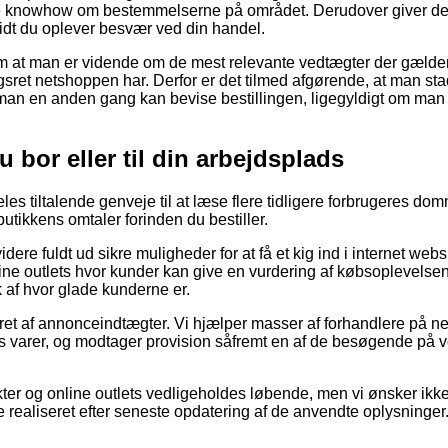
 knowhow om bestemmelserne på området. Derudover giver det 
idt du oplever besvær ved din handel.
 om at man er vidende om de mest relevante vedtægter der gælder 
sret netshoppen har. Derfor er det tilmed afgørende, at man s
 man en anden gang kan bevise bestillingen, ligegyldigt om man 
du bor eller til din arbejdsplads
deles tiltalende genveje til at læse flere tidligere forbrugeres do
butikkens omtaler forinden du bestiller.
ere fuldt ud sikre muligheder for at få et kig ind i internet w
line outlets hvor kunder kan give en vurdering af købsoplevelsen
ryk af hvor glade kunderne er.
ret af annonceindtægter. Vi hjælper masser af forhandlere på nette
es varer, og modtager provision såfremt en af de besøgende på
er og online outlets vedligeholdes løbende, men vi ønsker ikke 
 realiseret efter seneste opdatering af de anvendte oplysninger