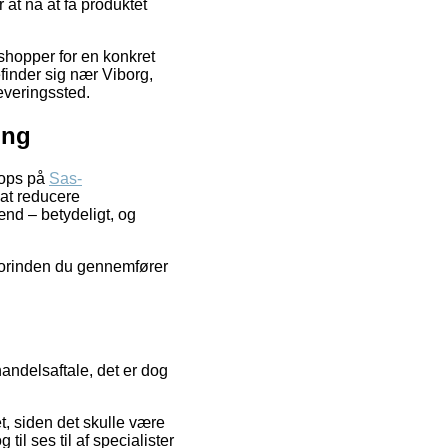
 at nå at få produktet
 shopper for en konkret
finder sig nær Viborg,
leveringssted.
ing
shops på
Sas-
 at reducere
ænd – betydeligt, og
 forinden du gennemfører
handelsaftale, det er dog
et, siden det skulle være
il ses til af specialister