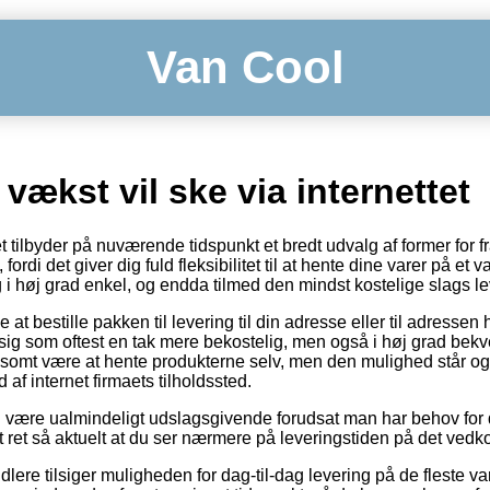
Van Cool
vækst vil ske via internettet
 tilbyder på nuværende tidspunkt et bredt udvalg af former for fra
di det giver dig fuld fleksibilitet til at hente dine varer på et val
 i høj grad enkel, og endda tilmed den mindst kostelige slags le
at bestille pakken til levering til din adresse eller til adressen 
ig som oftest en tak mere bekostelig, men også i høj grad bek
ivlsomt være at hente produkterne selv, men den mulighed står og
d af internet firmaets tilholdssted.
n være ualmindeligt udslagsgivende forudsat man har behov for 
et ret så aktuelt at du ser nærmere på leveringstiden på det ve
lere tilsiger muligheden for dag-til-dag levering på de fleste va