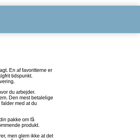
gt. En af favoritterne er
gfrit tidspunkt.
vering.
hvor du arbejder.
vem. Den mest betalelige
 falder med at du
din pakke om få
dkommende produkt.
rer, men glem ikke at det