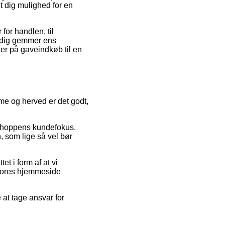
dig mulighed for en
for handlen, til
tadig gemmer ens
er på gaveindkøb til en
mme og herved er det godt,
ebshoppens kundefokus.
, som lige så vel bør
t i form af at vi
 vores hjemmeside
at tage ansvar for
.