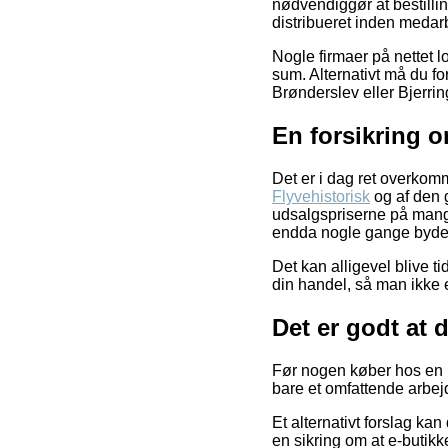
nødvendiggør at bestillin
distribueret inden medarb
Nogle firmaer på nettet l
sum. Alternativt må du f
Brønderslev eller Bjerring
En forsikring o
Det er i dag ret overkomm
Flyvehistorisk
og af den 
udsalgspriserne på mange 
endda nogle gange byde p
Det kan alligevel blive t
din handel, så man ikke e
Det er godt at 
Før nogen køber hos en in
bare et omfattende arbej
Et alternativt forslag kan
en sikring om at e-butikk