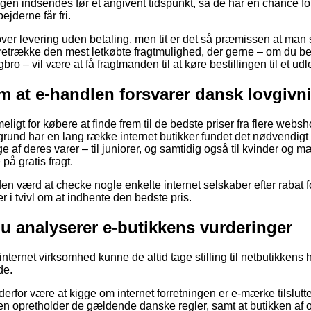
gen indsendes før et angivent tidspunkt, så de har en chance for
ejderne får fri.
over levering uden betaling, men tit er det så præmissen at man
oretrække den mest letkøbte fragtmulighed, der gerne – om du be
bro – vil være at få fragtmanden til at køre bestillingen til et ud
m at e-handlen forsvarer dansk lovgivn
eligt for købere at finde frem til de bedste priser fra flere web
grund har en lang række internet butikker fundet det nødvendigt
af deres varer – til juniorer, og samtidig også til kvinder og m
å gratis fragt.
iden værd at checke nogle enkelte internet selskaber efter rabat
r i tvivl om at indhente den bedste pris.
du analyserer e-butikkens vurderinger
ternet virksomhed kunne de altid tage stilling til netbutikkens 
de.
 derfor være at kigge om internet forretningen er e-mærke tilslutt
en opretholder de gældende danske regler, samt at butikken af og t