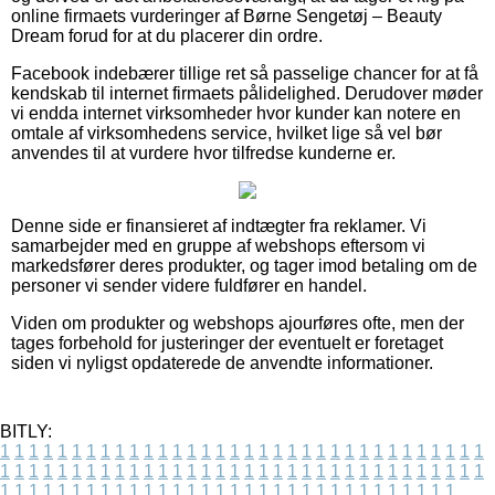
online firmaets vurderinger af Børne Sengetøj – Beauty
Dream forud for at du placerer din ordre.
Facebook indebærer tillige ret så passelige chancer for at få
kendskab til internet firmaets pålidelighed. Derudover møder
vi endda internet virksomheder hvor kunder kan notere en
omtale af virksomhedens service, hvilket lige så vel bør
anvendes til at vurdere hvor tilfredse kunderne er.
Denne side er finansieret af indtægter fra reklamer. Vi
samarbejder med en gruppe af webshops eftersom vi
markedsfører deres produkter, og tager imod betaling om de
personer vi sender videre fuldfører en handel.
Viden om produkter og webshops ajourføres ofte, men der
tages forbehold for justeringer der eventuelt er foretaget
siden vi nyligst opdaterede de anvendte informationer.
BITLY:
1
1
1
1
1
1
1
1
1
1
1
1
1
1
1
1
1
1
1
1
1
1
1
1
1
1
1
1
1
1
1
1
1
1
1
1
1
1
1
1
1
1
1
1
1
1
1
1
1
1
1
1
1
1
1
1
1
1
1
1
1
1
1
1
1
1
1
1
1
1
1
1
1
1
1
1
1
1
1
1
1
1
1
1
1
1
1
1
1
1
1
1
1
1
1
1
1
1
1
1