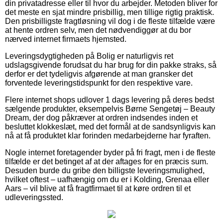
din privatadresse eller til hvor du arbejder. Metoden bliver for
det meste en sjat mindre prisbillig, men tillige rigtig praktisk.
Den prisbilligste fragtløsning vil dog i de fleste tilfælde være
at hente ordren selv, men det nødvendiggør at du bor
nærved internet firmaets hjemsted.
Leveringsdygtigheden på Bolig er naturligvis ret
udslagsgivende forudsat du har brug for din pakke straks, så
derfor er det tydeligvis afgørende at man gransker det
forventede leveringstidspunkt for den respektive vare.
Flere internet shops udlover 1 dags levering på deres bedst
sælgende produkter, eksempelvis Børne Sengetøj – Beauty
Dream, der dog påkræver at ordren indsendes inden et
besluttet klokkeslæt, med det formål at de sandsynligvis kan
nå at få produktet klar forinden medarbejderne har fyraften.
Nogle internet foretagender byder på fri fragt, men i de fleste
tilfælde er det betinget af at der aftages for en præcis sum.
Desuden burde du gribe den billigste leveringsmulighed,
hvilket oftest – uafhængig om du er i Kolding, Grenaa eller
Aars – vil blive at få fragtfirmaet til at køre ordren til et
udleveringssted.