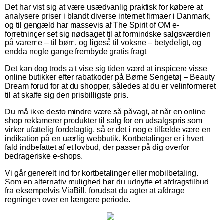
Det har vist sig at være usædvanlig praktisk for købere at
analysere priser i blandt diverse internet firmaer i Danmark,
og til gengæld har massevis af The Spirit of OM e-
forretninger set sig nødsaget til at formindske salgsværdien
på varerne – til børn, og ligeså til voksne – betydeligt, og
endda nogle gange frembyde gratis fragt.
Det kan dog trods alt vise sig tiden værd at inspicere visse
online butikker efter rabatkoder på Børne Sengetøj – Beauty
Dream forud for at du shopper, således at du er velinformeret
til at skaffe sig den prisbilligste pris.
Du må ikke desto mindre være så påvagt, at når en online
shop reklamerer produkter til salg for en udsalgspris som
virker ufattelig fordelagtig, så er det i nogle tilfælde være en
indikation på en uærlig webbutik. Kortbetalinger er i hvert
fald indbefattet af et lovbud, der passer på dig overfor
bedrageriske e-shops.
Vi går generelt ind for kortbetalinger eller mobilbetaling.
Som en alternativ mulighed bør du udnytte et afdragstilbud
fra eksempelvis ViaBill, forudsat du agter at afdrage
regningen over en længere periode.