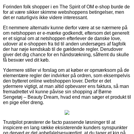
Forinden folk shopper i en The Spirit of OM e-shop burde de
for at være sikker skimme webshoppens betingelser, men
det er naturligvis ikke videre interessant.
Et nemmere alternativ kunne derfor være at se nærmere på
om netshoppen er e-mærke godkendt, eftersom det generelt
er et signal om at netshoppen efterlever de danske love,
udover at e-shoppen fra tid til anden undersøges af fagfolk
der har nøje kendskab til de gældende regler. Derudover
giver det dig chance for en håndsrækning, såfremt du skulle
få besvær ved dit køb.
Ydermere stiller vi forslag om at køber er opmærksom på de
elementære regler der indvirker på ordren, som eksempelvis
den bytteret online webshoppen lover. Derfor er det
ydermere vigtigt, at man altid opbevarer ens faktura, så man
fremadrettet vil kunne påvise sin shopping af Børne
Sengetøj – Beauty Dream, hvad end man søger et produkt til
en pige eller dreng.
Trustpilot præsterer de facto passende løsninger til at
inspicere en lang række eksisterende kunders synspunkter
og derved er det anbefalelsesværdigt, at du tager et kig på