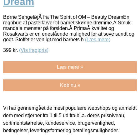
Dream
Børne SengetøjÂ fra The Spirit of OM – Beauty DreamEn
regnbue af pastelfarver til barnet skønne drømme.Â Smuk
mandala mønster på forsiden.Â PrimaÂ kvalitet og
Rosakvarts er en enestående mulighed for at sove sundt og
godt. Stoffet er venligt mod barnets h
(Læs mere)
399
kr.
(Vis fragtpris)
Læs mere »
Køb nu »
Vi har gennemgået de mest populære webshops og anmeldt
dem med stjerner fra 1 til 5 ud fra bl.a. deres prisniveau,
sortimentstørrelse, kundeservice, brugervenlighed,
betingelser, leveringsformer og betalingsmuligheder.