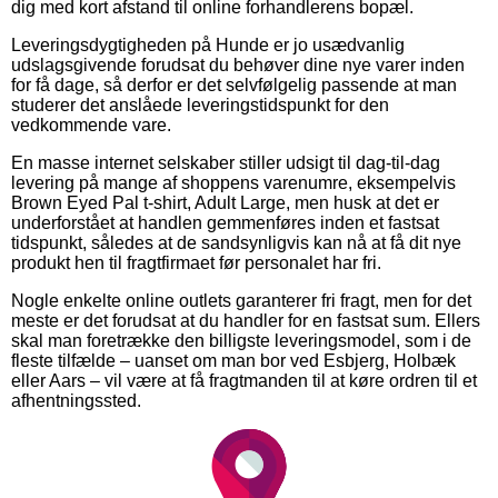
dig med kort afstand til online forhandlerens bopæl.
Leveringsdygtigheden på Hunde er jo usædvanlig
udslagsgivende forudsat du behøver dine nye varer inden
for få dage, så derfor er det selvfølgelig passende at man
studerer det anslåede leveringstidspunkt for den
vedkommende vare.
En masse internet selskaber stiller udsigt til dag-til-dag
levering på mange af shoppens varenumre, eksempelvis
Brown Eyed Pal t-shirt, Adult Large, men husk at det er
underforstået at handlen gemmenføres inden et fastsat
tidspunkt, således at de sandsynligvis kan nå at få dit nye
produkt hen til fragtfirmaet før personalet har fri.
Nogle enkelte online outlets garanterer fri fragt, men for det
meste er det forudsat at du handler for en fastsat sum. Ellers
skal man foretrække den billigste leveringsmodel, som i de
fleste tilfælde – uanset om man bor ved Esbjerg, Holbæk
eller Aars – vil være at få fragtmanden til at køre ordren til et
afhentningssted.