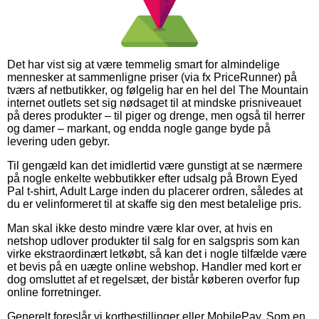
Det har vist sig at være temmelig smart for almindelige
mennesker at sammenligne priser (via fx PriceRunner) på
tværs af netbutikker, og følgelig har en hel del The Mountain
internet outlets set sig nødsaget til at mindske prisniveauet
på deres produkter – til piger og drenge, men også til herrer
og damer – markant, og endda nogle gange byde på
levering uden gebyr.
Til gengæld kan det imidlertid være gunstigt at se nærmere
på nogle enkelte webbutikker efter udsalg på Brown Eyed
Pal t-shirt, Adult Large inden du placerer ordren, således at
du er velinformeret til at skaffe sig den mest betalelige pris.
Man skal ikke desto mindre være klar over, at hvis en
netshop udlover produkter til salg for en salgspris som kan
virke ekstraordinært letkøbt, så kan det i nogle tilfælde være
et bevis på en uægte online webshop. Handler med kort er
dog omsluttet af et regelsæt, der bistår køberen overfor fup
online forretninger.
Generelt foreslår vi kortbestillinger eller MobilePay. Som en