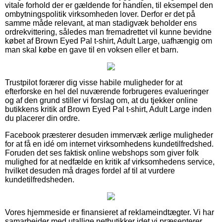
vitale forhold der er gældende for handlen, til eksempel den
ombytningspolitik virksomheden lover. Derfor er det på
samme måde relevant, at man stadigvæk beholder ens
ordrekvittering, således man fremadrettet vil kunne bevidne
købet af Brown Eyed Pal t-shirt, Adult Large, uafhængig om
man skal købe en gave til en voksen eller et barn.
Trustpilot forærer dig visse habile muligheder for at
efterforske en hel del nuværende forbrugeres evalueringer
og af den grund stiller vi forslag om, at du tjekker online
butikkens kritik af Brown Eyed Pal t-shirt, Adult Large inden
du placerer din ordre.
Facebook præsterer desuden immervæk ærlige muligheder
for at få en idé om internet virksomhedens kundetilfredshed.
Foruden det ses faktisk online webshops som giver folk
mulighed for at nedfælde en kritik af virksomhedens service,
hvilket desuden må drages fordel af til at vurdere
kundetilfredsheden.
Vores hjemmeside er finansieret af reklameindtægter. Vi har
samarbejder med utallige netbutikker idet vi præsenterer