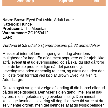
Webshop
Stjerner
Link
Navn:
Brown Eyed Pal t-shirt, Adult Large
Kategori:
Hunde
Producent:
The Mountain
Varenummer:
ZO1059412
EAN:
Vurderet til
3.9
ud af 5 stjerner baseret på
32
anmeldelser
Masser af internet forretninger giver i dag alverdens
muligheder for fragt. En af de mest populære er for øjeblikket
at få leveret til et udleveringssted, og så skal du blot gå forbi
efter de købte produkter lige når det passer dig.
Leveringsmetoden er nemlig ret nem, og oftest desuden den
billigste form for fragt ved køb af Brown Eyed Pal t-shirt,
Adult Large.
Du kan også vælge at vælge afsending til din bopæl eller ud
på din arbejdsplads. Den viser sig en gang i mellem et hak
dyrere, men ligeledes rigtig overkommelig. Den mindst
kostelige løsning til levering vil dog til enhver tid være at du
selv henter ordren, men det betinges af at du fysisk befinder