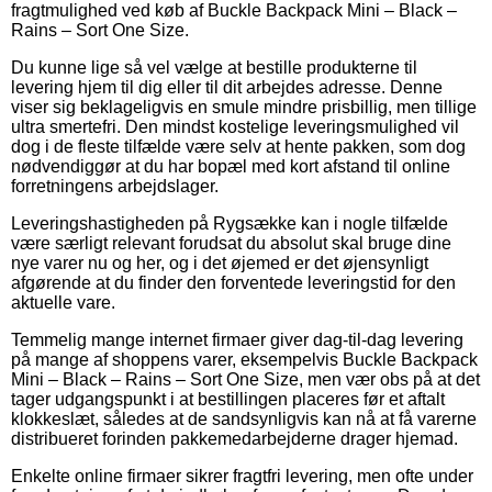
fragtmulighed ved køb af Buckle Backpack Mini – Black –
Rains – Sort One Size.
Du kunne lige så vel vælge at bestille produkterne til
levering hjem til dig eller til dit arbejdes adresse. Denne
viser sig beklageligvis en smule mindre prisbillig, men tillige
ultra smertefri. Den mindst kostelige leveringsmulighed vil
dog i de fleste tilfælde være selv at hente pakken, som dog
nødvendiggør at du har bopæl med kort afstand til online
forretningens arbejdslager.
Leveringshastigheden på Rygsække kan i nogle tilfælde
være særligt relevant forudsat du absolut skal bruge dine
nye varer nu og her, og i det øjemed er det øjensynligt
afgørende at du finder den forventede leveringstid for den
aktuelle vare.
Temmelig mange internet firmaer giver dag-til-dag levering
på mange af shoppens varer, eksempelvis Buckle Backpack
Mini – Black – Rains – Sort One Size, men vær obs på at det
tager udgangspunkt i at bestillingen placeres før et aftalt
klokkeslæt, således at de sandsynligvis kan nå at få varerne
distribueret forinden pakkemedarbejderne drager hjemad.
Enkelte online firmaer sikrer fragtfri levering, men ofte under