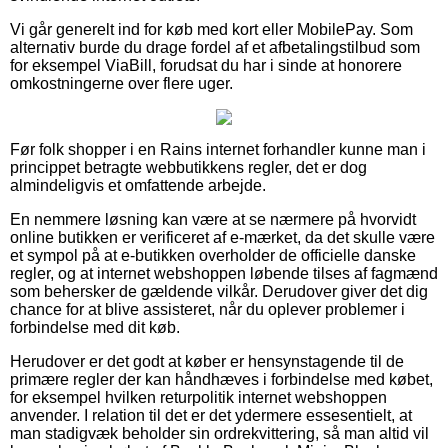
Vi går generelt ind for køb med kort eller MobilePay. Som
alternativ burde du drage fordel af et afbetalingstilbud som
for eksempel ViaBill, forudsat du har i sinde at honorere
omkostningerne over flere uger.
Før folk shopper i en Rains internet forhandler kunne man i
princippet betragte webbutikkens regler, det er dog
almindeligvis et omfattende arbejde.
En nemmere løsning kan være at se nærmere på hvorvidt
online butikken er verificeret af e-mærket, da det skulle være
et sympol på at e-butikken overholder de officielle danske
regler, og at internet webshoppen løbende tilses af fagmænd
som behersker de gældende vilkår. Derudover giver det dig
chance for at blive assisteret, når du oplever problemer i
forbindelse med dit køb.
Herudover er det godt at køber er hensynstagende til de
primære regler der kan håndhæves i forbindelse med købet,
for eksempel hvilken returpolitik internet webshoppen
anvender. I relation til det er det ydermere essesentielt, at
man stadigvæk beholder sin ordrekvittering, så man altid vil