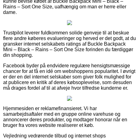
kunne bevise købet af Buckle Backpack Mini – Black –
Rains – Sort One Size, uafhængig om man er herre eller
dame.
Trustpilot leverer fuldkommen solide genveje til at beskue
flere andre køberes evalueringer og herved er det godt, at du
gransker internet selskabets ratings af Buckle Backpack
Mini – Black – Rains – Sort One Size forinden du færdiggør
din shopping.
Facebook byder på endvidere regulære hensigtsmæssige
chancer for at få en idé om webshoppens popularitet. I øvrigt
er der en del internet selskaber som giver folk mulighed for
at publicere en kritik af deres købsoplevelse, som desuden
må drages fordel af til at afveje hvor tilfredse kunderne er.
Hjemmesiden er reklamefinansieret. Vi har
samarbejdsaftaler med en gruppe online varehuse og
annoncerer deres produkter, og modtager honorar når en
bruger fra vores website realiserer et køb.
Vejledning vedrørende tilbud og internet shops