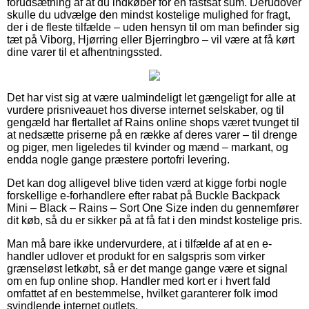
forudsætning af at du indkøber for en fastsat sum. Derudover
skulle du udvælge den mindst kostelige mulighed for fragt,
der i de fleste tilfælde – uden hensyn til om man befinder sig
tæt på Viborg, Hjørring eller Bjerringbro – vil være at få kørt
dine varer til et afhentningssted.
Det har vist sig at være ualmindeligt let gængeligt for alle at
vurdere prisniveauet hos diverse internet selskaber, og til
gengæld har flertallet af Rains online shops været tvunget til
at nedsætte priserne på en række af deres varer – til drenge
og piger, men ligeledes til kvinder og mænd – markant, og
endda nogle gange præstere portofri levering.
Det kan dog alligevel blive tiden værd at kigge forbi nogle
forskellige e-forhandlere efter rabat på Buckle Backpack
Mini – Black – Rains – Sort One Size inden du gennemfører
dit køb, så du er sikker på at få fat i den mindst kostelige pris.
Man må bare ikke undervurdere, at i tilfælde af at en e-
handler udlover et produkt for en salgspris som virker
grænseløst letkøbt, så er det mange gange være et signal
om en fup online shop. Handler med kort er i hvert fald
omfattet af en bestemmelse, hvilket garanterer folk imod
svindlende internet outlets.