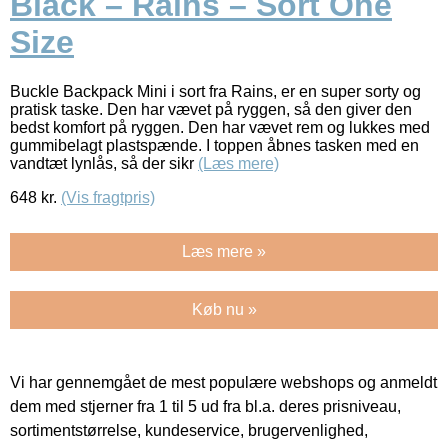
Black – Rains – Sort One
Size
Buckle Backpack Mini i sort fra Rains, er en super sorty og
pratisk taske. Den har vævet på ryggen, så den giver den
bedst komfort på ryggen. Den har vævet rem og lukkes med
gummibelagt plastspænde. I toppen åbnes tasken med en
vandtæt lynlås, så der sikr
(Læs mere)
648
kr.
(Vis fragtpris)
Læs mere »
Køb nu »
Vi har gennemgået de mest populære webshops og anmeldt
dem med stjerner fra 1 til 5 ud fra bl.a. deres prisniveau,
sortimentstørrelse, kundeservice, brugervenlighed,