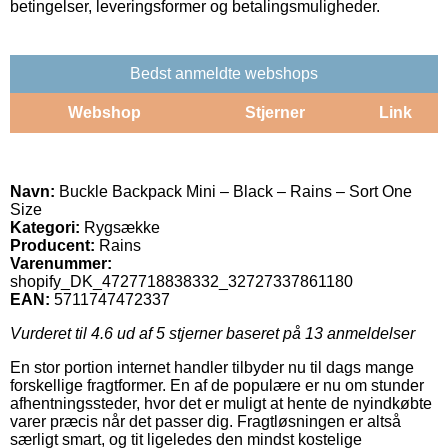
betingelser, leveringsformer og betalingsmuligheder.
Bedst anmeldte webshops
Webshop
Stjerner
Link
Navn:
Buckle Backpack Mini – Black – Rains – Sort One
Size
Kategori:
Rygsække
Producent:
Rains
Varenummer:
shopify_DK_4727718838332_32727337861180
EAN:
5711747472337
Vurderet til
4.6
ud af 5 stjerner baseret på
13
anmeldelser
En stor portion internet handler tilbyder nu til dags mange
forskellige fragtformer. En af de populære er nu om stunder
afhentningssteder, hvor det er muligt at hente de nyindkøbte
varer præcis når det passer dig. Fragtløsningen er altså
særligt smart, og tit ligeledes den mindst kostelige