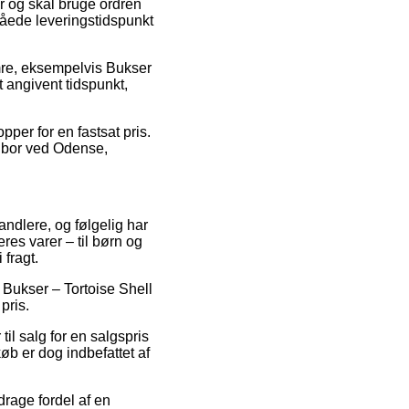
r og skal bruge ordren
låede leveringstidspunkt
mre, eksempelvis Bukser
 angivent tidspunkt,
pper for en fastsat pris.
an bor ved Odense,
andlere, og følgelig har
es varer – til børn og
 fragt.
å Bukser – Tortoise Shell
pris.
til salg for en salgspris
øb er dog indbefattet af
drage fordel af en