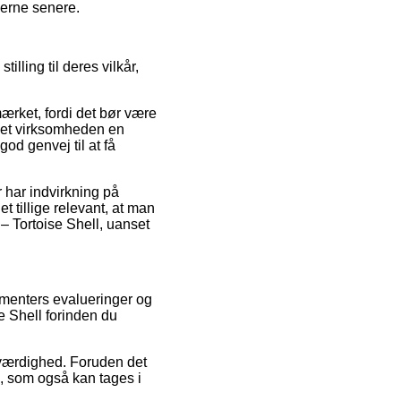
gerne senere.
ling til deres vilkår,
mærket, fordi det bør være
net virksomheden en
od genvej til at få
 har indvirkning på
et tillige relevant, at man
– Tortoise Shell, uanset
umenters evalueringer og
e Shell forinden du
roværdighed. Foruden det
, som også kan tages i