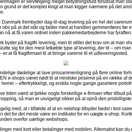
enhagen er selvfølgelig meget betydningsfuld forudsat man stå
 den grund er det komplet klogt at man kigger nærmere på det ans
e.
i Danmark frembyder dag-til-dag levering på en hel del varenu
r obs på at det står og falder med at handlen gemmenføres før et
an nå at få varen ordnet inden pakkemedarbejderne har fyraften.
byder på fragtfri levering, men tit stiller det krav om at man sho
lutte sig for den mest letkøbte type af levering, der tit – om m
er at få fragtfirmaet til at bringe varerne til et udleveringssted.
mindelige dødelige at lave prissammenligning på flere online forh
e-shops været nødt til at mindske priserne på en række af der
 herrer – eftertrykkeligt, og endda nogle gange garantere portofri
ve tiden værd at tjekke nogle forskellige e-firmaer efter tilbud p
opping, så man er usvigeligt sikker på at opnå den prisbilligste 
g med, at i tilfælde af at en netshop tilbyder bedst i test varer 
kan det for det meste være en indikator for en uægte e-shop. Kortk
 kunden overfor uærlige webshops.
illinger med kort eller betalinger med mobilen. Alternativt kan du 