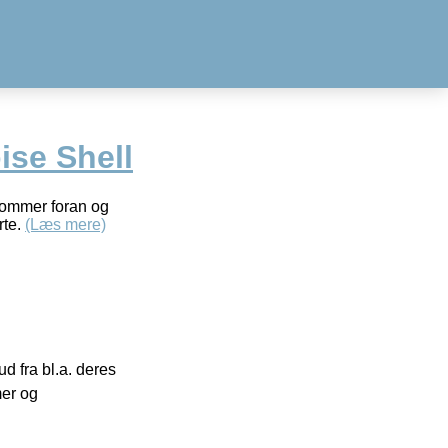
ise Shell
slommer foran og
rte.
(Læs mere)
 fra bl.a. deres
mer og