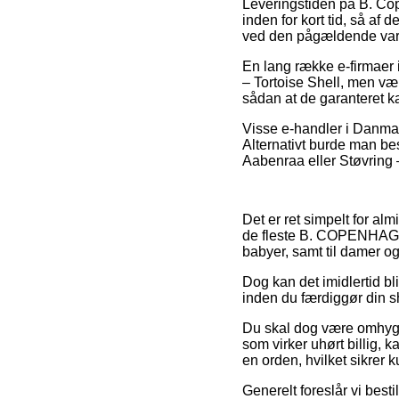
Leveringstiden på B. Cop
inden for kort tid, så af
ved den pågældende var
En lang række e-firmaer 
– Tortoise Shell, men væ
sådan at de garanteret k
Visse e-handler i Danmark 
Alternativt burde man bes
Aabenraa eller Støvring – 
Det er ret simpelt for al
de fleste B. COPENHAGEN 
babyer, samt til damer og
Dog kan det imidlertid bli
inden du færdiggør din sh
Du skal dog være omhyggeli
som virker uhørt billig, 
en orden, hvilket sikrer
Generelt foreslår vi best