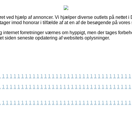
ret ved hjælp af annoncer. Vi hjælper diverse outlets på nettet i
tager imod honorar i tilfælde af at en af de besøgende på vores s
 internet forretninger værnes om hyppigt, men der tages forbeho
et siden seneste opdatering af websitets oplysninger.
1
1
1
1
1
1
1
1
1
1
1
1
1
1
1
1
1
1
1
1
1
1
1
1
1
1
1
1
1
1
1
1
1
1
1
1
1
1
1
1
1
1
1
1
1
1
1
1
1
1
1
1
1
1
1
1
1
1
1
1
1
1
1
1
1
1
1
1
1
1
1
1
1
1
1
1
1
1
1
1
1
1
1
1
1
1
1
1
1
1
1
1
1
1
1
1
1
1
1
1
1
1
1
1
1