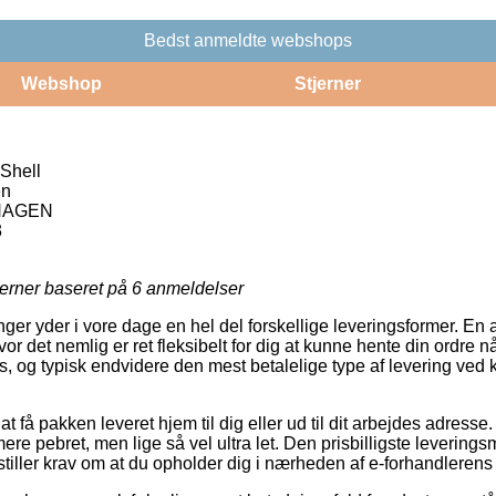
Bedst anmeldte webshops
Webshop
Stjerner
 Shell
en
HAGEN
3
jerner baseret på
6
anmeldelser
ger yder i vore dage en hel del forskellige leveringsformer. En 
or det nemlig er ret fleksibelt for dig at kunne hente din ordre nå
s, og typisk endvidere den mest betalelige type af levering ved 
 få pakken leveret hjem til dig eller ud til dit arbejdes adresse.
re pebret, men lige så vel ultra let. Den prisbilligste leverings
 stiller krav om at du opholder dig i nærheden af e-forhandleren