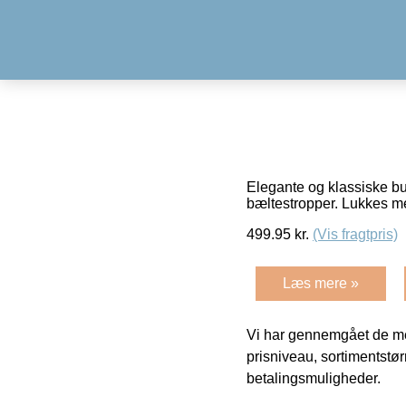
Elegante og klassiske bu
bæltestropper. Lukkes m
499.95
kr.
(Vis fragtpris)
Læs mere »
Vi har gennemgået de mes
prisniveau, sortimentstø
betalingsmuligheder.