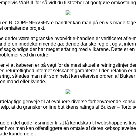
pelvis ViaBill, for så vidt du tilstræber at godtgøre omkostnin
i en B. COPENHAGEN e-handler kan man på en vis måde tage stil
et omfattende projekt.
nne derfor være at granske hvorvidt e-handlen er verificeret af e-
rhandleren imødekommer de gældende danske regler, og at inter
af sagkyndige der har meget erfaring med vilkårene. Dette er en g
problemer ved din ordre.
vi at køberen er på vagt for de mest aktuelle retningslinjer der
en returrettighed internet selskabet garanterer. I den relation er d
ering, således man når som helst kan eftervise ordren af Bukser 
 en mand eller kvinde.
 fordelagtige genveje til at evaluere diverse forhenværende kons
jælp, at du gransker online butikkens ratings af Bukser – Tortois
lige en del gode løsninger til at få kendskab til webshoppens t
er hvor man kan offentliggøre en omtale af deres købsoplevelse
glade kunderne er.