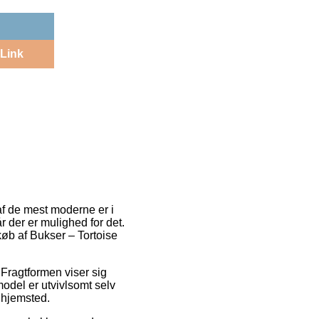
Link
af de mest moderne er i
r der er mulighed for det.
køb af Bukser – Tortoise
 Fragtformen viser sig
model er utvivlsomt selv
s hjemsted.