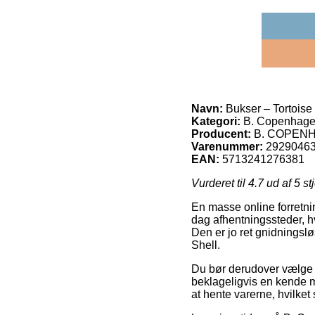
Navn:
Bukser – Tortoise
Kategori:
B. Copenhag
Producent:
B. COPEN
Varenummer:
2929046
EAN:
5713241276381
Vurderet til
4.7
ud af 5 st
En masse online forretnin
dag afhentningssteder, hv
Den er jo ret gnidningslø
Shell.
Du bør derudover vælge at
beklageligvis en kende me
at hente varerne, hvilket