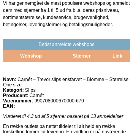
Vi har gennemgået de mest populære webshops og anmeldt
dem med stjerner fra 1 til 5 ud fra bl.a. deres prisniveau,
sortimentstørrelse, kundeservice, brugervenlighed,
betingelser, leveringsformer og betalingsmuligheder.
Bedst anmeldte webshops
Webshop
Stjerner
Link
Navn:
Carnét – Trevor slips ensfarvet – Blomme – Størrelse
One size
Kategori:
Slips
Producent:
Carnét
Varenummer:
990708000670000-670
EAN:
Vurderet til
4.3
ud af 5 stjerner baseret på
13
anmeldelser
En række outlets på nettet tildeler til alt held en række
forskellige former for levering. En yndling er på nuværende