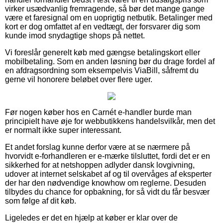
virker usædvanlig fremragende, så bør det mange gange
være et faresignal om en uoprigtig netbutik. Betalinger med
kort er dog omfattet af en vedtægt, der forsvarer dig som
kunde imod snydagtige shops på nettet.
Vi foreslår generelt køb med gængse betalingskort eller
mobilbetaling. Som en anden løsning bør du drage fordel af
en afdragsordning som eksempelvis ViaBill, såfremt du
gerne vil honorere beløbet over flere uger.
Før nogen køber hos en Carnét e-handler burde man
principielt have øje for webbutikkens handelsvilkår, men det
er normalt ikke super interessant.
Et andet forslag kunne derfor være at se nærmere på
hvorvidt e-forhandleren er e-mærke tilsluttet, fordi det er en
sikkerhed for at netshoppen adlyder dansk lovgivning,
udover at internet selskabet af og til overvåges af eksperter
der har den nødvendige knowhow om reglerne. Desuden
tilbydes du chance for opbakning, for så vidt du får besvær
som følge af dit køb.
Ligeledes er det en hjælp at køber er klar over de