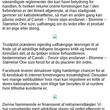
væsentligste reglementer der kan have betydning for
handlen, fx hvilken returret online forretningen har. I den
forbindelse er det tilmed afgørende, at man stadigvæk
gemmer sin købsbekræftelse, så man en anden gang kan
påvise ordren af Carnét – Trevor slips ensfarvet – Blomme –
Størrelse One size, uafhængig om du leder efter et produkt
til en pige eller dreng.
Trustpilot præsterer egentlig uafhængige løsninger til at
finde ud af adskillige tidligere brugeres kritik og herved
foreslåes det, at du tjekker online forhandlerens
bedømmelser af Carnét – Trevor slips ensfarvet – Blomme –
Størrelse One size forud for at du placerer din ordre.
Facebook leverer derudover rigtig hæderlige chancer for at
få kendskab til internet forretningens troværdighed. Desuden
ses mange webbutikker hvor man kan registrere en kritik af
deres købsoplevelse, som tillige bør benyttes til at vurdere
hvor tilfredse kunderne er.
Denne hjemmeside er finansieret af reklameindtægter. Vi
har samarbejder med adskillige shops på nettet eftersom vi