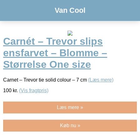
Van Cool
Carnét – Trevor slips
ensfarvet – Blomme –
Størrelse One size
Carnet – Trevor tie solid colour – 7 cm
(Læs mere)
100
kr.
(Vis fragtpris)
Læs mere »
Køb nu »