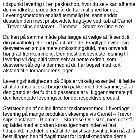
tidspunkt levering til en pakkeshop, hvor du selv kan afhente
de nyindkøbte produkter når du har mulighed for det.
Leveringsmetoden er altså temmelig let, samt endda
desuden den mest prisbevidste fragttype ved køb af Carnét
– Trevor slips ensfarvet – Blomme – Størrelse One size.
Du kan på samme måde planlægge at vælge at få sendt til
din privatbolig eller ud på dit arbejde. Fragttypen viser sig
desværre en smule mere omkostningsfuld, men omvendt i
høj grad fremkommelig. Den mest prisbevidste løsning til
levering vil dog altid være selv at hente ordren, som
desværre står og falder med at du har bopæl med kort
afstand til e-forhandlerens lager.
Leveringshastigheden på Slips er virkelig essentiel i tilfælde
af at du absolut skal bruge din pakke med det samme, så af
den grund er det fuldt ud passende at vi kigger nærmere på
den forventede leveringstid for det respektive produkt.
Størstedelen af online firmaer reklamerer med 1 hverdags
levering på mange produkter, eksempelvis Carnét – Trevor
slips ensfarvet – Blomme – Størrelse One size, men det står
og falder med at ordren køres igennem inden et fast
tidspunkt, med det formål at de højst sandsynligt kan nå at få
bestillingen hen til fragtfirmaet før logistikmedarbejderne