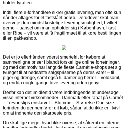
holder fyraften.
Indtil flere e-forhandlere sikrer gratis levering, men ofte kun
når der aftages for et fastslået beløb. Derudover skal man
overveje den mindst kostelige leveringsmulighed, hvilket
gerne – uanset om man opholder sig i København, Ikast
eller Ribe – vil være at få fragtfirmaet til at køre bestillingen
til en pakkeshop.
Det er jo efterhånden yderst smertefrit for købere at
sammenligne priser i blandt forskellige online forretninger,
og med det motiv har langt de fleste Carnét e-shops set sig
tvunget til at nedsætte salgspriserne på deres varer – til
piger og drenge, samt også til damer og herrer – voldsomt,
og endda nogle gange love levering uden gebyr.
Derfor kan det imidlertid være indbringende at undersøge
visse internet virksomheder i Danmark efter rabat på Carnét
– Trevor slips ensfarvet – Blomme – Størrelse One size
forinden du gennemfører dit køb, sådan at du ikke er i tvivl
om at indhente den skarpeste pris.
Du skal lige meget hvad ikke overse, at såfremt en internet
handler forhandler bedst i test varer til en udsalgspris som