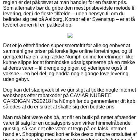
reglen er det påkrævet at man handler for en fastsat pris.
Som alternativ bør du gribe den mest prisbevidste metode til
levering, der i de fleste tilfælde – uden hensyn til om du
befinder sig tæt på Aalborg, Korsør eller Svenstrup – er at få
leveret ordren til en pakkeshop.
Det er jo efterhånden super smertefrit for alle og enhver at
sammenligne priser på forskellige online forretninger, og til
gengæld har en lang række Nümph online forretninger ikke
kunne slippe for at formindske udsalgspriserne på en række
af deres varer – til drenge og piger, og yderligere også til
voksne – en hel del, og endda nogle gange love levering
uden gebyr.
Dog kan det stadigvæk blive gunstigt at tjekke nogle internet
webshops efter rabatkoder på CAVIAR NUBREE
CARDIGAN 7520218 fra Nümph før du gennemfører dit køb,
således at du er sikret at skaffe sig den bedste pris.
Man må blot være obs på, at når en butik på nettet afhænder
varer til salg for en udsalgspris som virker himmelråbende
gunstig, så kan det ofte være et tegn på en falsk internet
handler. Shopping med kort er ikke desto mindre omsluttet af
en anordning, der begunstiger dig overfor uægte firmaer på