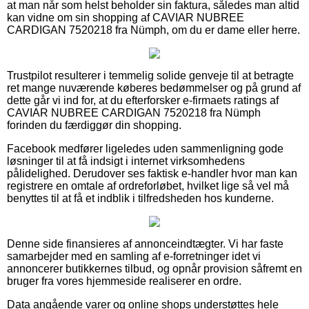
at man når som helst beholder sin faktura, således man altid
kan vidne om sin shopping af CAVIAR NUBREE
CARDIGAN 7520218 fra Nümph, om du er dame eller herre.
Trustpilot resulterer i temmelig solide genveje til at betragte
ret mange nuværende køberes bedømmelser og på grund af
dette går vi ind for, at du efterforsker e-firmaets ratings af
CAVIAR NUBREE CARDIGAN 7520218 fra Nümph
forinden du færdiggør din shopping.
Facebook medfører ligeledes uden sammenligning gode
løsninger til at få indsigt i internet virksomhedens
pålidelighed. Derudover ses faktisk e-handler hvor man kan
registrere en omtale af ordreforløbet, hvilket lige så vel må
benyttes til at få et indblik i tilfredsheden hos kunderne.
Denne side finansieres af annonceindtægter. Vi har faste
samarbejder med en samling af e-forretninger idet vi
annoncerer butikkernes tilbud, og opnår provision såfremt en
bruger fra vores hjemmeside realiserer en ordre.
Data angående varer og online shops understøttes hele