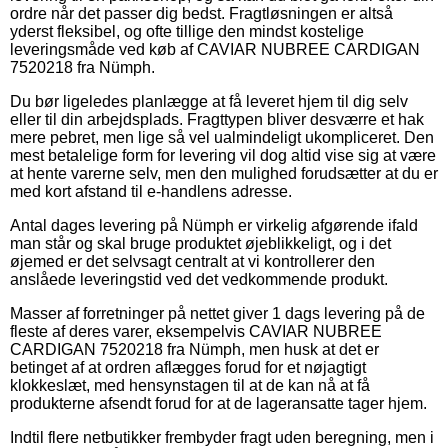
ordre når det passer dig bedst. Fragtløsningen er altså
yderst fleksibel, og ofte tillige den mindst kostelige
leveringsmåde ved køb af CAVIAR NUBREE CARDIGAN
7520218 fra Nümph.
Du bør ligeledes planlægge at få leveret hjem til dig selv
eller til din arbejdsplads. Fragttypen bliver desværre et hak
mere pebret, men lige så vel ualmindeligt ukompliceret. Den
mest betalelige form for levering vil dog altid vise sig at være
at hente varerne selv, men den mulighed forudsætter at du er
med kort afstand til e-handlens adresse.
Antal dages levering på Nümph er virkelig afgørende ifald
man står og skal bruge produktet øjeblikkeligt, og i det
øjemed er det selvsagt centralt at vi kontrollerer den
anslåede leveringstid ved det vedkommende produkt.
Masser af forretninger på nettet giver 1 dags levering på de
fleste af deres varer, eksempelvis CAVIAR NUBREE
CARDIGAN 7520218 fra Nümph, men husk at det er
betinget af at ordren aflægges forud for et nøjagtigt
klokkeslæt, med hensynstagen til at de kan nå at få
produkterne afsendt forud for at de lageransatte tager hjem.
Indtil flere netbutikker frembyder fragt uden beregning, men i