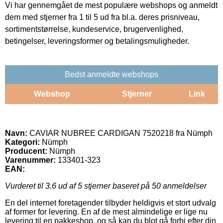
Vi har gennemgået de mest populære webshops og anmeldt
dem med stjerner fra 1 til 5 ud fra bl.a. deres prisniveau,
sortimentstørrelse, kundeservice, brugervenlighed,
betingelser, leveringsformer og betalingsmuligheder.
Bedst anmeldte webshops
Webshop
Stjerner
Link
Navn:
CAVIAR NUBREE CARDIGAN 7520218 fra Nümph
Kategori:
Nümph
Producent:
Nümph
Varenummer:
133401-323
EAN:
Vurderet til
3.6
ud af 5 stjerner baseret på
50
anmeldelser
En del internet foretagender tilbyder heldigvis et stort udvalg
af former for levering. En af de mest almindelige er lige nu
levering til en pakkeshop, og så kan du blot gå forbi efter din