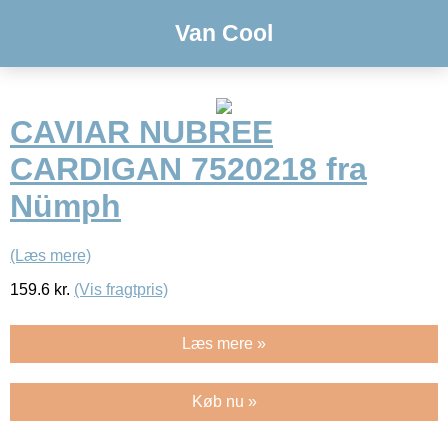
Van Cool
CAVIAR NUBREE
CARDIGAN 7520218 fra
Nümph
(Læs mere)
159.6
kr.
(Vis fragtpris)
Læs mere »
Køb nu »