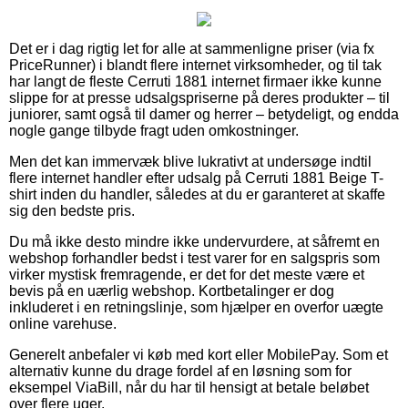
Det er i dag rigtig let for alle at sammenligne priser (via fx
PriceRunner) i blandt flere internet virksomheder, og til tak
har langt de fleste Cerruti 1881 internet firmaer ikke kunne
slippe for at presse udsalgspriserne på deres produkter – til
juniorer, samt også til damer og herrer – betydeligt, og endda
nogle gange tilbyde fragt uden omkostninger.
Men det kan immervæk blive lukrativt at undersøge indtil
flere internet handler efter udsalg på Cerruti 1881 Beige T-
shirt inden du handler, således at du er garanteret at skaffe
sig den bedste pris.
Du må ikke desto mindre ikke undervurdere, at såfremt en
webshop forhandler bedst i test varer for en salgspris som
virker mystisk fremragende, er det for det meste være et
bevis på en uærlig webshop. Kortbetalinger er dog
inkluderet i en retningslinje, som hjælper en overfor uægte
online varehuse.
Generelt anbefaler vi køb med kort eller MobilePay. Som et
alternativ kunne du drage fordel af en løsning som for
eksempel ViaBill, når du har til hensigt at betale beløbet
over flere uger.