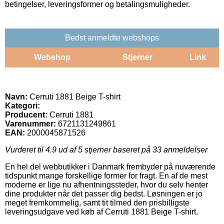
betingelser, leveringsformer og betalingsmuligheder.
Bedst anmeldte webshops
Webshop
Stjerner
Link
Navn:
Cerruti 1881 Beige T-shirt
Kategori:
Producent:
Cerruti 1881
Varenummer:
6721131249861
EAN:
2000045871526
Vurderet til
4.9
ud af 5 stjerner baseret på
33
anmeldelser
En hel del webbutikker i Danmark frembyder på nuværende
tidspunkt mange forskellige former for fragt. En af de mest
moderne er lige nu afhentningssteder, hvor du selv henter
dine produkter når det passer dig bedst. Løsningen er jo
meget fremkommelig, samt tit tilmed den prisbilligste
leveringsudgave ved køb af Cerruti 1881 Beige T-shirt.