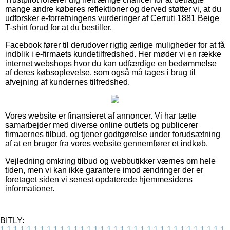
mange andre køberes reflektioner og derved støtter vi, at du
udforsker e-forretningens vurderinger af Cerruti 1881 Beige
T-shirt forud for at du bestiller.
Facebook fører til derudover rigtig ærlige muligheder for at få
indblik i e-firmaets kundetilfredshed. Her møder vi en række
internet webshops hvor du kan udfærdige en bedømmelse
af deres købsoplevelse, som også må tages i brug til
afvejning af kundernes tilfredshed.
Vores website er finansieret af annoncer. Vi har tætte
samarbejder med diverse online outlets og publicerer
firmaernes tilbud, og tjener godtgørelse under forudsætning
af at en bruger fra vores website gennemfører et indkøb.
Vejledning omkring tilbud og webbutikker værnes om hele
tiden, men vi kan ikke garantere imod ændringer der er
foretaget siden vi senest opdaterede hjemmesidens
informationer.
BITLY:
1
1
1
1
1
1
1
1
1
1
1
1
1
1
1
1
1
1
1
1
1
1
1
1
1
1
1
1
1
1
1
1
1
1