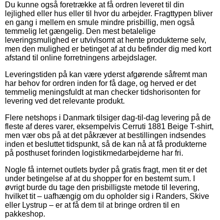
Du kunne også foretrække at få ordren leveret til din
lejlighed eller hus eller til hvor du arbejder. Fragttypen bliver
en gang i mellem en smule mindre prisbillig, men også
temmelig let gængelig. Den mest betalelige
leveringsmulighed er utvivlsomt at hente produkterne selv,
men den mulighed er betinget af at du befinder dig med kort
afstand til online forretningens arbejdslager.
Leveringstiden på kan være yderst afgørende såfremt man
har behov for ordren inden for få dage, og herved er det
temmelig meningsfuldt at man checker tidshorisonten for
levering ved det relevante produkt.
Flere netshops i Danmark tilsiger dag-til-dag levering på de
fleste af deres varer, eksempelvis Cerruti 1881 Beige T-shirt,
men vær obs på at det påkræver at bestillingen indsendes
inden et besluttet tidspunkt, så de kan nå at få produkterne
på posthuset forinden logistikmedarbejderne har fri.
Nogle få internet outlets byder på gratis fragt, men tit er det
under betingelse af at du shopper for en bestemt sum. I
øvrigt burde du tage den prisbilligste metode til levering,
hvilket tit – uafhængig om du opholder sig i Randers, Skive
eller Lystrup – er at få dem til at bringe ordren til en
pakkeshop.