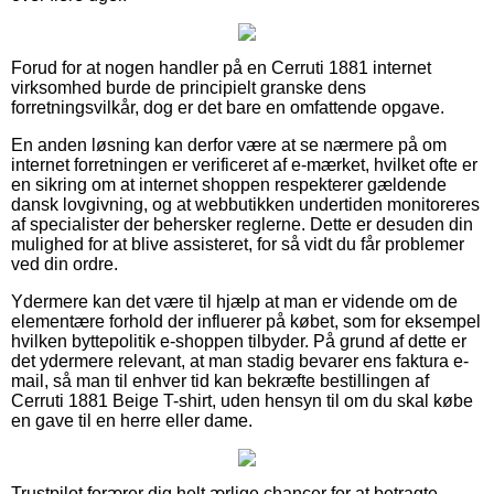
Forud for at nogen handler på en Cerruti 1881 internet
virksomhed burde de principielt granske dens
forretningsvilkår, dog er det bare en omfattende opgave.
En anden løsning kan derfor være at se nærmere på om
internet forretningen er verificeret af e-mærket, hvilket ofte er
en sikring om at internet shoppen respekterer gældende
dansk lovgivning, og at webbutikken undertiden monitoreres
af specialister der behersker reglerne. Dette er desuden din
mulighed for at blive assisteret, for så vidt du får problemer
ved din ordre.
Ydermere kan det være til hjælp at man er vidende om de
elementære forhold der influerer på købet, som for eksempel
hvilken byttepolitik e-shoppen tilbyder. På grund af dette er
det ydermere relevant, at man stadig bevarer ens faktura e-
mail, så man til enhver tid kan bekræfte bestillingen af
Cerruti 1881 Beige T-shirt, uden hensyn til om du skal købe
en gave til en herre eller dame.
Trustpilot forærer dig helt ærlige chancer for at betragte