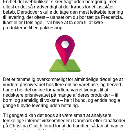
En hel del webbutikker sikrer fragt uden beregning, men
oftest er det så nødvendigt at der købes for et fastslået
beløb. Derudover skulle du tage den mest letkøbte løsning
til levering, der oftest – uanset om du bor tæt på Fredericia,
Ikast eller Helsinge – vil blive at få dem til at køre
produkterne til en pakkeshop.
Det er temmelig overkommeligt for almindelige dødelige at
vurdere prisniveauet hos flere online varehuse, og herved
har en hel del online forhandlere været tvunget til at
nedskære prisniveauet på mange af deres produkter – til
børn, og samtidig til voksne – helt i bund, og endda nogle
gange tilbyde levering uden betaling.
Til gengæld kan det trods alt være smart at analysere
forskellige internet virksomheder i Danmark efter rabatkoder
på Christina Clutch forud for at du handler, sådan at man er