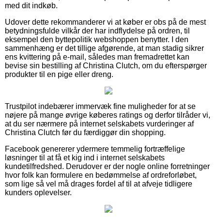
med dit indkøb.
Udover dette rekommanderer vi at køber er obs på de mest
betydningsfulde vilkår der har indflydelse på ordren, til
eksempel den byttepolitik webshoppen benytter. I den
sammenhæng er det tillige afgørende, at man stadig sikrer
ens kvittering på e-mail, således man fremadrettet kan
bevise sin bestilling af Christina Clutch, om du efterspørger
produkter til en pige eller dreng.
Trustpilot indebærer immervæk fine muligheder for at se
nøjere på mange øvrige køberes ratings og derfor tilråder vi,
at du ser nærmere på internet selskabets vurderinger af
Christina Clutch før du færdiggør din shopping.
Facebook genererer ydermere temmelig fortræffelige
løsninger til at få et kig ind i internet selskabets
kundetilfredshed. Derudover er der nogle online forretninger
hvor folk kan formulere en bedømmelse af ordreforløbet,
som lige så vel må drages fordel af til at afveje tidligere
kunders oplevelser.