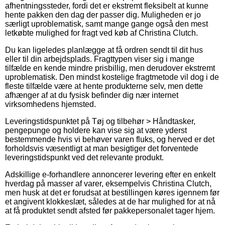
afhentningssteder, fordi det er ekstremt fleksibelt at kunne
hente pakken den dag der passer dig. Muligheden er jo
særligt uproblematisk, samt mange gange også den mest
letkøbte mulighed for fragt ved køb af Christina Clutch.
Du kan ligeledes planlægge at få ordren sendt til dit hus
eller til din arbejdsplads. Fragttypen viser sig i mange
tilfælde en kende mindre prisbillig, men derudover ekstremt
uproblematisk. Den mindst kostelige fragtmetode vil dog i de
fleste tilfælde være at hente produkterne selv, men dette
afhænger af at du fysisk befinder dig nær internet
virksomhedens hjemsted.
Leveringstidspunktet på Tøj og tilbehør > Håndtasker,
pengepunge og holdere kan vise sig at være yderst
bestemmende hvis vi behøver varen fluks, og herved er det
forholdsvis væsentligt at man besigtiger det forventede
leveringstidspunkt ved det relevante produkt.
Adskillige e-forhandlere annoncerer levering efter en enkelt
hverdag på masser af varer, eksempelvis Christina Clutch,
men husk at det er forudsat at bestillingen køres igennem før
et angivent klokkeslæt, således at de har mulighed for at nå
at få produktet sendt afsted før pakkepersonalet tager hjem.