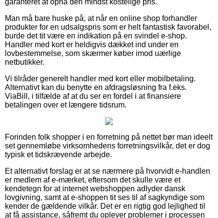
garanteret at opnå den mindst kostelige pris.
Man må bare huske på, at når en online shop forhandler
produkter for en udsalgspris som er helt fantastisk favorabel,
burde det tit være en indikation på en svindel e-shop.
Handler med kort er heldigvis dækket ind under en
lovbestemmelse, som skærmer køber imod uærlige
netbutikker.
Vi tilråder generelt handler med kort eller mobilbetaling.
Alternativt kan du benytte en afdragsløsning fra f.eks.
ViaBill, i tilfælde af at du ser en fordel i at finansiere
betalingen over et længere tidsrum.
Forinden folk shopper i en forretning på nettet bør man ideelt
set gennemløbe virksomhedens forretningsvilkår, det er dog
typisk et tidskrævende arbejde.
Et alternativt forslag er at se nærmere på hvorvidt e-handlen
er medlem af e-mærket, eftersom det skulle være et
kendetegn for at internet webshoppen adlyder dansk
lovgivning, samt at e-shoppen tit ses til af sagkyndige som
kender de gældende vilkår. Det er en rigtig god lejlighed til
at få assistance, såfremt du oplever problemer i processen