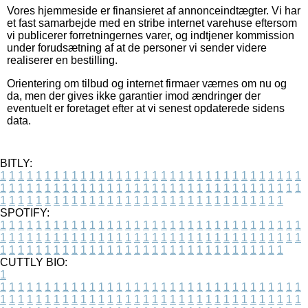
Vores hjemmeside er finansieret af annonceindtægter. Vi har
et fast samarbejde med en stribe internet varehuse eftersom
vi publicerer forretningernes varer, og indtjener kommission
under forudsætning af at de personer vi sender videre
realiserer en bestilling.
Orientering om tilbud og internet firmaer værnes om nu og
da, men der gives ikke garantier imod ændringer der
eventuelt er foretaget efter at vi senest opdaterede sidens
data.
BITLY:
1
1
1
1
1
1
1
1
1
1
1
1
1
1
1
1
1
1
1
1
1
1
1
1
1
1
1
1
1
1
1
1
1
1
1
1
1
1
1
1
1
1
1
1
1
1
1
1
1
1
1
1
1
1
1
1
1
1
1
1
1
1
1
1
1
1
1
1
1
1
1
1
1
1
1
1
1
1
1
1
1
1
1
1
1
1
1
1
1
1
1
1
1
1
1
1
1
1
1
1
SPOTIFY:
1
1
1
1
1
1
1
1
1
1
1
1
1
1
1
1
1
1
1
1
1
1
1
1
1
1
1
1
1
1
1
1
1
1
1
1
1
1
1
1
1
1
1
1
1
1
1
1
1
1
1
1
1
1
1
1
1
1
1
1
1
1
1
1
1
1
1
1
1
1
1
1
1
1
1
1
1
1
1
1
1
1
1
1
1
1
1
1
1
1
1
1
1
1
1
1
1
1
1
1
CUTTLY BIO:
1
1
1
1
1
1
1
1
1
1
1
1
1
1
1
1
1
1
1
1
1
1
1
1
1
1
1
1
1
1
1
1
1
1
1
1
1
1
1
1
1
1
1
1
1
1
1
1
1
1
1
1
1
1
1
1
1
1
1
1
1
1
1
1
1
1
1
1
1