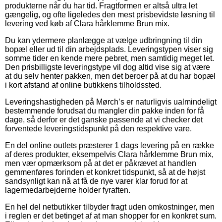
produkterne når du har tid. Fragtformen er altså ultra let
gængelig, og ofte ligeledes den mest prisbevidste løsning til
levering ved køb af Clara hårklemme Brun mix.
Du kan ydermere planlægge at vælge udbringning til din
bopæl eller ud til din arbejdsplads. Leveringstypen viser sig
somme tider en kende mere pebret, men samtidig meget let.
Den prisbilligste leveringstype vil dog altid vise sig at være
at du selv henter pakken, men det beroer på at du har bopæl
i kort afstand af online butikkens tilholdssted.
Leveringshastigheden på Mørch’s er naturligvis ualmindeligt
bestemmende forudsat du mangler din pakke inden for få
dage, så derfor er det ganske passende at vi checker det
forventede leveringstidspunkt på den respektive vare.
En del online outlets præsterer 1 dags levering på en række
af deres produkter, eksempelvis Clara hårklemme Brun mix,
men vær opmærksom på at det er påkrævet at handlen
gemmenføres forinden et konkret tidspunkt, så at de højst
sandsynligt kan nå at få de nye varer klar forud for at
lagermedarbejderne holder fyraften.
En hel del netbutikker tilbyder fragt uden omkostninger, men
i reglen er det betinget af at man shopper for en konkret sum.