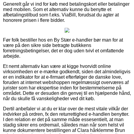
Generelt går vi ind for køb med betalingskort eller betalinger
med mobilen. Som et alternativ kunne du benytte et
afbetalingstilbud som f.eks. ViaBill, forudsat du agter at
honorere prisen i flere bidder.
Før folk bestiller hos en By Stær e-handler bør man for at
være på den sikre side betragte butikkens
forretningsbetingelser, det er dog uden tvivl et omfattende
arbejde.
Et nemt alternativ kan være at kigge hvorvidt online
virksomheden er e-mærke godkendt, siden det almindeligvis
er en indikator for at e-firmaet efterfølger de danske love,
foruden at internet webshoppen regelmæssigt overværes af
jurister som har ekspertise inden for bestemmelserne på
området. Dette er desuden din genvej til en hjælpende hånd,
når du skulle få vanskeligheder ved dit køb.
Dertil anbefaler vi at du er klar over de mest vitale vilkår der
indvirker på ordren, fx den returrettighed e-handlen benytter.
I den relation er det på samme måde essesentielt, at man
stadig sikrer ens ordremail, således man når som helst vil
kunne dokumentere bestillingen af Clara hårklemme Brun