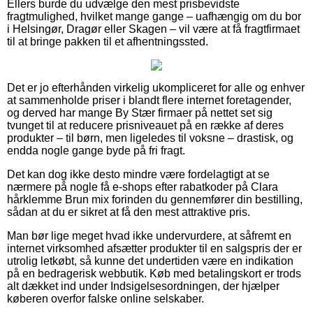
Ellers burde du udvælge den mest prisbevidste
fragtmulighed, hvilket mange gange – uafhængig om du bor
i Helsingør, Dragør eller Skagen – vil være at få fragtfirmaet
til at bringe pakken til et afhentningssted.
Det er jo efterhånden virkelig ukompliceret for alle og enhver
at sammenholde priser i blandt flere internet foretagender,
og derved har mange By Stær firmaer på nettet set sig
tvunget til at reducere prisniveauet på en række af deres
produkter – til børn, men ligeledes til voksne – drastisk, og
endda nogle gange byde på fri fragt.
Det kan dog ikke desto mindre være fordelagtigt at se
nærmere på nogle få e-shops efter rabatkoder på Clara
hårklemme Brun mix forinden du gennemfører din bestilling,
sådan at du er sikret at få den mest attraktive pris.
Man bør lige meget hvad ikke undervurdere, at såfremt en
internet virksomhed afsætter produkter til en salgspris der er
utrolig letkøbt, så kunne det undertiden være en indikation
på en bedragerisk webbutik. Køb med betalingskort er trods
alt dækket ind under Indsigelsesordningen, der hjælper
køberen overfor falske online selskaber.