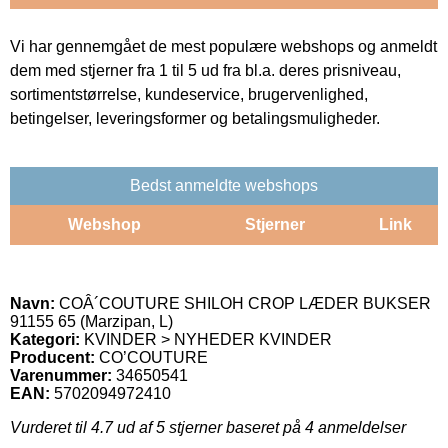
Vi har gennemgået de mest populære webshops og anmeldt
dem med stjerner fra 1 til 5 ud fra bl.a. deres prisniveau,
sortimentstørrelse, kundeservice, brugervenlighed,
betingelser, leveringsformer og betalingsmuligheder.
Bedst anmeldte webshops
Webshop
Stjerner
Link
Navn:
COÂ´COUTURE SHILOH CROP LÆDER BUKSER
91155 65 (Marzipan, L)
Kategori:
KVINDER > NYHEDER KVINDER
Producent:
CO’COUTURE
Varenummer:
34650541
EAN:
5702094972410
Vurderet til
4.7
ud af 5 stjerner baseret på
4
anmeldelser