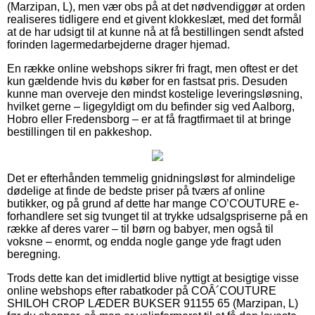
(Marzipan, L), men vær obs på at det nødvendiggør at orden
realiseres tidligere end et givent klokkeslæt, med det formål
at de har udsigt til at kunne nå at få bestillingen sendt afsted
forinden lagermedarbejderne drager hjemad.
En række online webshops sikrer fri fragt, men oftest er det
kun gældende hvis du køber for en fastsat pris. Desuden
kunne man overveje den mindst kostelige leveringsløsning,
hvilket gerne – ligegyldigt om du befinder sig ved Aalborg,
Hobro eller Fredensborg – er at få fragtfirmaet til at bringe
bestillingen til en pakkeshop.
Det er efterhånden temmelig gnidningsløst for almindelige
dødelige at finde de bedste priser på tværs af online
butikker, og på grund af dette har mange CO’COUTURE e-
forhandlere set sig tvunget til at trykke udsalgspriserne på en
række af deres varer – til børn og babyer, men også til
voksne – enormt, og endda nogle gange yde fragt uden
beregning.
Trods dette kan det imidlertid blive nyttigt at besigtige visse
online webshops efter rabatkoder på COÂ´COUTURE
SHILOH CROP LÆDER BUKSER 91155 65 (Marzipan, L)