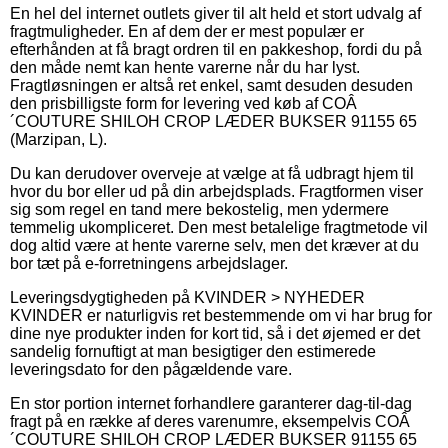
En hel del internet outlets giver til alt held et stort udvalg af
fragtmuligheder. En af dem der er mest populær er
efterhånden at få bragt ordren til en pakkeshop, fordi du på
den måde nemt kan hente varerne når du har lyst.
Fragtløsningen er altså ret enkel, samt desuden desuden
den prisbilligste form for levering ved køb af COÂ
´COUTURE SHILOH CROP LÆDER BUKSER 91155 65
(Marzipan, L).
Du kan derudover overveje at vælge at få udbragt hjem til
hvor du bor eller ud på din arbejdsplads. Fragtformen viser
sig som regel en tand mere bekostelig, men ydermere
temmelig ukompliceret. Den mest betalelige fragtmetode vil
dog altid være at hente varerne selv, men det kræver at du
bor tæt på e-forretningens arbejdslager.
Leveringsdygtigheden på KVINDER > NYHEDER
KVINDER er naturligvis ret bestemmende om vi har brug for
dine nye produkter inden for kort tid, så i det øjemed er det
sandelig fornuftigt at man besigtiger den estimerede
leveringsdato for den pågældende vare.
En stor portion internet forhandlere garanterer dag-til-dag
fragt på en række af deres varenumre, eksempelvis COÂ
´COUTURE SHILOH CROP LÆDER BUKSER 91155 65