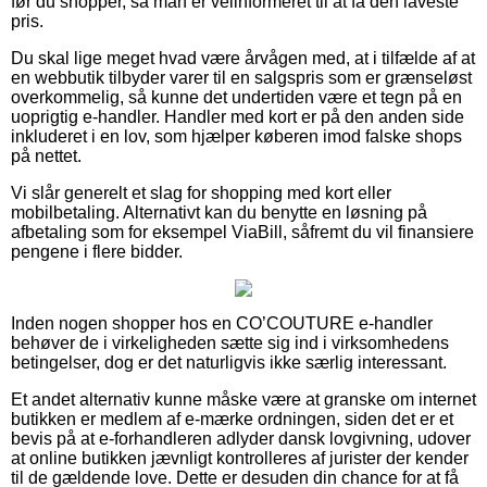
før du shopper, så man er velinformeret til at få den laveste
pris.
Du skal lige meget hvad være årvågen med, at i tilfælde af at
en webbutik tilbyder varer til en salgspris som er grænseløst
overkommelig, så kunne det undertiden være et tegn på en
uoprigtig e-handler. Handler med kort er på den anden side
inkluderet i en lov, som hjælper køberen imod falske shops
på nettet.
Vi slår generelt et slag for shopping med kort eller
mobilbetaling. Alternativt kan du benytte en løsning på
afbetaling som for eksempel ViaBill, såfremt du vil finansiere
pengene i flere bidder.
Inden nogen shopper hos en CO’COUTURE e-handler
behøver de i virkeligheden sætte sig ind i virksomhedens
betingelser, dog er det naturligvis ikke særlig interessant.
Et andet alternativ kunne måske være at granske om internet
butikken er medlem af e-mærke ordningen, siden det er et
bevis på at e-forhandleren adlyder dansk lovgivning, udover
at online butikken jævnligt kontrolleres af jurister der kender
til de gældende love. Dette er desuden din chance for at få