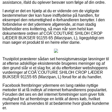
assistance, ifald du oplever besvær som følge af din ordre.
I øvrigt er det en hjælp at du er vidende om de vigtigste
bestemmelser der kan have indflydelse på handlen, for
eksempel den returrettighed e-forhandleren benytter. I den
forbindelse er det ydermere afgørende, at man stadig
bibeholder ens kvittering, så man når som helst kan
dokumentere ordren af COÂ´COUTURE SHILOH CROP
LÆDER BUKSER 91155 65 (Marzipan, L), ligegyldigt om
man søger et produkt til en herre eller dame.
Trustpilot præsterer sådan set hensigtsmæssige løsninger til
at efterse adskillige eksisterende brugeres meninger og af
den grund slår vi et slag for, at du efterforsker webshoppens
vurderinger af COÂ´COUTURE SHILOH CROP LÆDER
BUKSER 91155 65 (Marzipan, L) forud for at du handler.
Facebook frembringer ydermere en lang række nyttige
metoder til at få indtryk af internet forhandlerens popularitet.
Foruden det ses en del internet forretninger som giver folk
mulighed for at frembringe en kritik af deres køb, hvilket
ydermere må anvendes til at bedømme hvor glade kunderne
er.