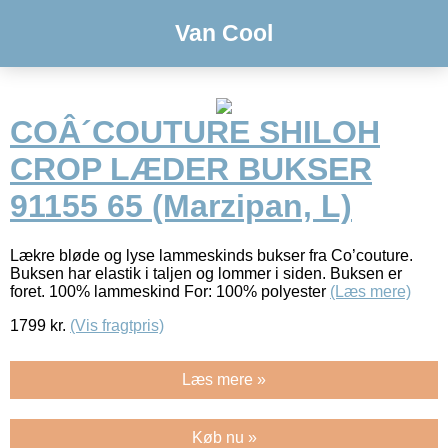
Van Cool
COÂ´COUTURE SHILOH
CROP LÆDER BUKSER
91155 65 (Marzipan, L)
Lækre bløde og lyse lammeskinds bukser fra Co’couture.
Buksen har elastik i taljen og lommer i siden. Buksen er
foret. 100% lammeskind For: 100% polyester
(Læs mere)
1799
kr.
(Vis fragtpris)
Læs mere »
Køb nu »