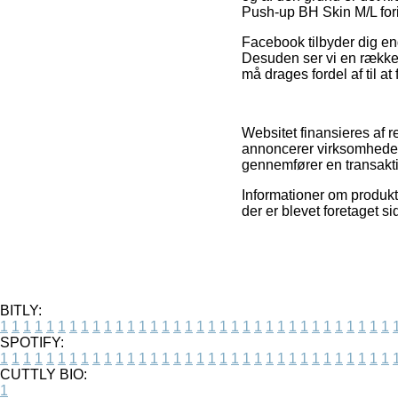
Push-up BH Skin M/L for
Facebook tilbyder dig end
Desuden ser vi en række o
må drages fordel af til at
Websitet finansieres af r
annoncerer virksomhedern
gennemfører en transakt
Informationer om produkte
der er blevet foretaget 
BITLY:
1
1
1
1
1
1
1
1
1
1
1
1
1
1
1
1
1
1
1
1
1
1
1
1
1
1
1
1
1
1
1
1
1
1
SPOTIFY:
1
1
1
1
1
1
1
1
1
1
1
1
1
1
1
1
1
1
1
1
1
1
1
1
1
1
1
1
1
1
1
1
1
1
CUTTLY BIO:
1