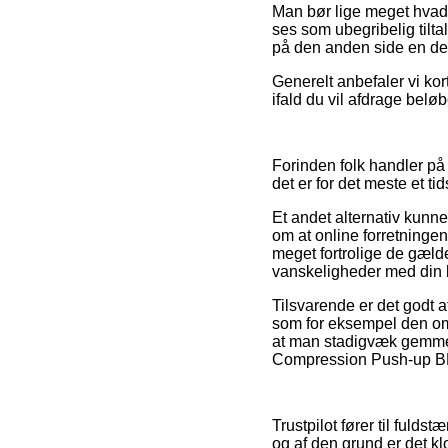
Man bør lige meget hvad 
ses som ubegribelig tilt
på den anden side en del 
Generelt anbefaler vi kort
ifald du vil afdrage beløb
Forinden folk handler på
det er for det meste et t
Et andet alternativ kunne
om at online forretningen
meget fortrolige de gæld
vanskeligheder med din b
Tilsvarende er det godt 
som for eksempel den omb
at man stadigvæk gemmer 
Compression Push-up BH 
Trustpilot fører til fuld
og af den grund er det k