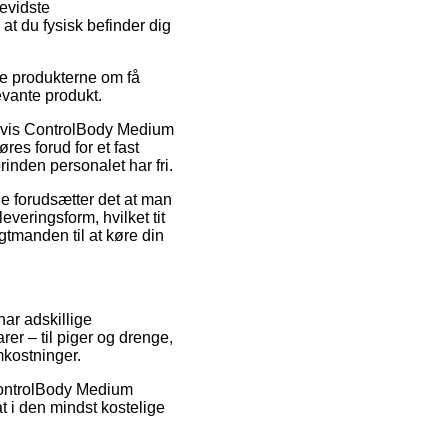
evidste
at du fysisk befinder dig
uge produkterne om få
levante produkt.
elvis ControlBody Medium
es forud for et fast
rinden personalet har fri.
de forudsætter det at man
everingsform, hvilket tit
gtmanden til at køre din
har adskillige
er – til piger og drenge,
mkostninger.
å ControlBody Medium
t i den mindst kostelige