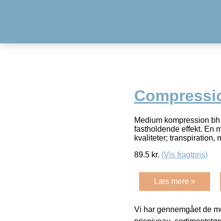
Compressio
Medium kompression bh me
fastholdende effekt. En 
kvaliteter; transpiration
89.5
kr.
(Vis fragtpris)
Læs mere »
Vi har gennemgået de mes