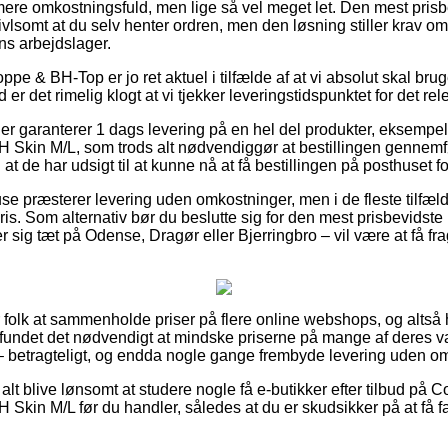
re omkostningsfuld, men lige så vel meget let. Den mest prisb
vlsomt at du selv henter ordren, men den løsning stiller krav om 
ens arbejdslager.
pe & BH-Top er jo ret aktuel i tilfælde af at vi absolut skal br
er det rimelig klogt at vi tjekker leveringstidspunktet for det re
ger garanterer 1 dags levering på en hel del produkter, eksemp
kin M/L, som trods alt nødvendiggør at bestillingen gennemfør
at de har udsigt til at kunne nå at få bestillingen på posthuset fo
se præsterer levering uden omkostninger, men i de fleste tilfæl
is. Som alternativ bør du beslutte sig for den mest prisbevidste l
sig tæt på Odense, Dragør eller Bjerringbro – vil være at få fra
or folk at sammenholde priser på flere online webshops, og altså 
fundet det nødvendigt at mindske priserne på mange af deres var
 – betragteligt, og endda nogle gange frembyde levering uden o
 alt blive lønsomt at studere nogle få e-butikker efter tilbud p
kin M/L før du handler, således at du er skudsikker på at få fa