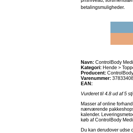
prisniveau, sortimentstø
betalingsmuligheder.
Navn:
ControlBody Med
Kategori:
Hende > Topp
Producent:
ControlBod
Varenummer:
3783340
EAN:
Vurderet til
4.8
ud af 5 st
Masser af online forhandl
nærværende pakkeshops, h
kalender. Leveringsmetode
køb af ControlBody Med
Du kan derudover udse dig