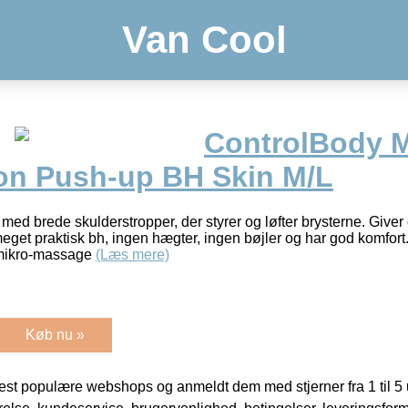
Van Cool
ControlBody 
n Push-up BH Skin M/L
d brede skulderstropper, der styrer og løfter brysterne. Give
meget praktisk bh, ingen hægter, ingen bøjler og har god komfor
, mikro-massage
(Læs mere)
Køb nu »
t populære webshops og anmeldt dem med stjerner fra 1 til 5 ud