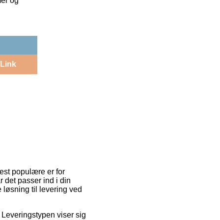
mer og
Link
mest populære er for
det passer ind i din
løsning til levering ved
. Leveringstypen viser sig