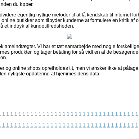
inden du køber.
videre egentlig nyttige metoder til at få kendskab til internet f
nline butikker som tilbyder kunderne at formulere en kritik af or
 få et indtryk af kundetilfredsheden.
eklameindtægter. Vi har et tæt samarbejde med nogle forskellige
es produkter, og tager betaling for så vidt en af de besøgende
ion.
r og online shops opretholdes tit, men vi ønsker ikke at påtage 
siden nyligste opdatering af hjemmesidens data.
1
1
1
1
1
1
1
1
1
1
1
1
1
1
1
1
1
1
1
1
1
1
1
1
1
1
1
1
1
1
1
1
1
1
1
1
1
1
1
1
1
1
1
1
1
1
1
1
1
1
1
1
1
1
1
1
1
1
1
1
1
1
1
1
1
1
1
1
1
1