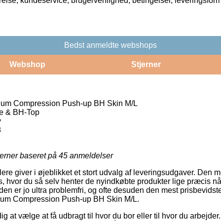
rrelse, kundeservice, brugervenlighed, betingelser, leveringsfor
Bedst anmeldte webshops
Webshop
Stjerner
ium Compression Push-up BH Skin M/L
e & BH-Top
y
8
jerner baseret på
45
anmeldelser
ere giver i øjeblikket et stort udvalg af leveringsudgaver. Den 
vor du så selv henter de nyindkøbte produkter lige præcis når 
n er jo ultra problemfri, og ofte desuden den mest prisbevidste 
ium Compression Push-up BH Skin M/L.
 at vælge at få udbragt til hvor du bor eller til hvor du arbejder