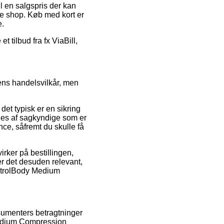
 en salgspris der kan
ne shop. Køb med kort er
e.
t tilbud fra fx ViaBill,
ens handelsvilkår, men
det typisk er en sikring
våges af sagkyndige som er
ce, såfremt du skulle få
rker på bestillingen,
er det desuden relevant,
ontrolBody Medium
nsumenters betragtninger
 Medium Compression