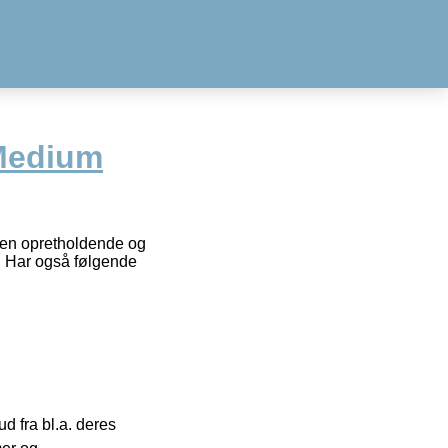
Medium
r en opretholdende og
t. Har også følgende
 fra bl.a. deres