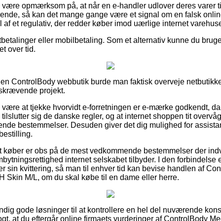
være opmærksom på, at når en e-handler udlover deres varer til
alende, så kan det mange gange være et signal om en falsk onli
af et regulativ, der redder køber imod uærlige internet varehus
betalinger eller mobilbetaling. Som et alternativ kunne du bruge e
et over tid.
 en ControlBody webbutik burde man faktisk overveje netbutikk
idskrævende projekt.
 være at tjekke hvorvidt e-forretningen er e-mærke godkendt, da 
 tilslutter sig de danske regler, og at internet shoppen tit over
ende bestemmelser. Desuden giver det dig mulighed for assistan
estilling.
at køber er obs på de mest vedkommende bestemmelser der indvi
ytningsrettighed internet selskabet tilbyder. I den forbindelse 
sin kvittering, så man til enhver tid kan bevise handlen af C
Skin M/L, om du skal købe til en dame eller herre.
stændig gode løsninger til at kontrollere en hel del nuværende ko
logt, at du eftergår online firmaets vurderinger af ControlBody