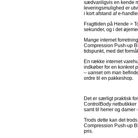
sædvanligvis en kende me
leveringsmulighed er utvi
i kort afstand af e-handl
Fragttiden på Hende > Top
sekunder, og i det øjemed 
Mange internet forretnin
Compression Push-up BH S
tidspunkt, med det formål 
En række internet varehu
indkøber for en konkret pr
– uanset om man befinder 
ordre til en pakkeshop.
Det er særligt praktisk f
ControlBody netbutikker 
samt til herrer og damer
Trods dette kan det trods
Compression Push-up BH S
pris.