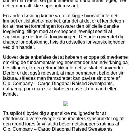
kunne man ideelt set gennemløbe forhandlerens regler, men
det er normalt ikke super interessant.
En anden løsning kunne være at kigge hvorvidt internet
firmaet er tilsluttet e-mærket, grundet at det er et kendetegn
for at internet forretningen forsvarer den officielle danske
lovgivning, tillige med at e-shoppen jævnligt ses til af
sagkyndige der forstår lovgivningen. Desuden giver det dig
chance for opbakning, hvis du udsættes for vanskeligheder
ved din handel.
Udover dette anbefales det at køberen er oppe på mærkerne
omkring de fundamentale reglementer der har indvirkning på
bestillingen, fx den returpolitik internet selskabet anvender.
Derfor er det også relevant, at man permanent beholder sin
faktura, således man fremadrettet kan påvise sin ordre af
C.p. Company – Cargo Diagonal Raised Sweatpants,
uafhængig om man skal købe en gave til en mand eller
kvinde.
Trustpilot tilbyder dig super sikre muligheder for at
efterforske diverse øvrige konsumenters synspunkter og af
den grund foreslår vi, at du beser netshoppens ratings af
C.p. Company – Cargo Diagonal Raised Sweatpants