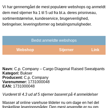
Vi har gennemgået de mest populære webshops og anmeldt
dem med stjerner fra 1 til 5 ud fra bl.a. deres prisniveau,
sortimentstørrelse, kundeservice, brugervenlighed,
betingelser, leveringsformer og betalingsmuligheder.
Bedst anmeldte webshops
Webshop
Stjerner
Link
Navn:
C.p. Company – Cargo Diagonal Raised Sweatpants
Kategori:
Bukser
Producent:
C.p. Company
Varenummer:
1731000048
EAN:
1731000048
Vurderet til
4.3
ud af 5 stjerner baseret på
4
anmeldelser
Masser af online varehuse tildeler nu om dage en hel del
forskellige leveringsmåder. Den mest anvendte er nu om