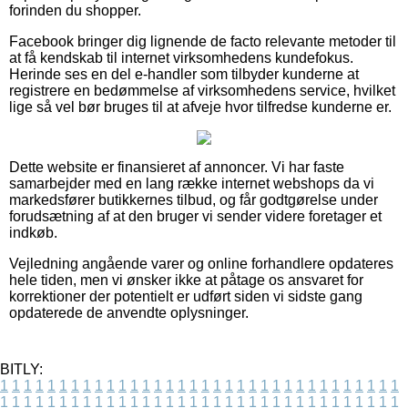
forinden du shopper.
Facebook bringer dig lignende de facto relevante metoder til
at få kendskab til internet virksomhedens kundefokus.
Herinde ses en del e-handler som tilbyder kunderne at
registrere en bedømmelse af virksomhedens service, hvilket
lige så vel bør bruges til at afveje hvor tilfredse kunderne er.
Dette website er finansieret af annoncer. Vi har faste
samarbejder med en lang række internet webshops da vi
markedsfører butikkernes tilbud, og får godtgørelse under
forudsætning af at den bruger vi sender videre foretager et
indkøb.
Vejledning angående varer og online forhandlere opdateres
hele tiden, men vi ønsker ikke at påtage os ansvaret for
korrektioner der potentielt er udført siden vi sidste gang
opdaterede de anvendte oplysninger.
BITLY:
1
1
1
1
1
1
1
1
1
1
1
1
1
1
1
1
1
1
1
1
1
1
1
1
1
1
1
1
1
1
1
1
1
1
1
1
1
1
1
1
1
1
1
1
1
1
1
1
1
1
1
1
1
1
1
1
1
1
1
1
1
1
1
1
1
1
1
1