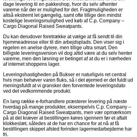
dage levering til en pakkeshop, hvor du selv afhenter
varerne når der er mulighed for det. Fragtmuligheden er
altså ekstremt let gængelig, samt ofte tillige den mindst
kostelige leveringsmulighed ved køb af C.p. Company –
Cargo Diagonal Raised Sweatpants.
Du kan derudover foretrække at vælge at få sendt til din
hjemmeadresse eller til din arbejdsplads. Den viser sig i
regelen en anelse dyrere, men tillige ultra smart. Den
billigste leveringsversion vil dog altid være at du selv henter
varerne, men den løsning er betinget af at du er i nærheden
af internet shoppens lager.
Leveringshastigheden på Bukser er naturligvis ret central
hvis man behøver varen fluks, så i det øjemed er det fuldt ud
meningsfuldt at vi gransker den forventede leveringsdato
ved det vedkommende produkt.
En lang række e-forhandlere præsterer levering på næste
hverdag på mange produkter, eksempelvis C.p. Company –
Cargo Diagonal Raised Sweatpants, men vær opmærksom
på at det kræver at bestillingen køres igennem før et aftalt
klokkeslæt, således at de har en chance for at nå at få
bestillingen skippet afsted forinden lagermedarbejderne har
fri.