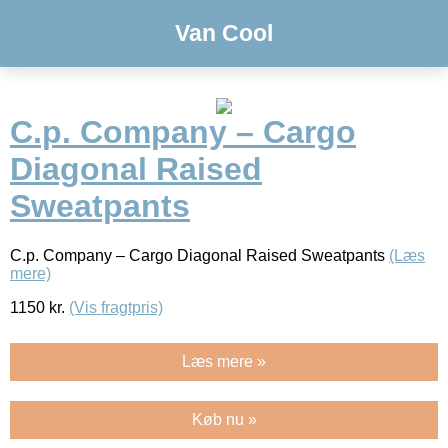
Van Cool
C.p. Company – Cargo
Diagonal Raised
Sweatpants
C.p. Company – Cargo Diagonal Raised Sweatpants
(Læs
mere)
1150
kr.
(Vis fragtpris)
Læs mere »
Køb nu »