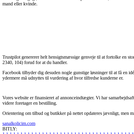
mand eller kvinde.
Trustpilot genererer helt hensigtsmæssige genveje til at fortolke en
2340, 104) forud for at du handler.
Facebook tilbyder dig desuden nogle gunstige løsninger til at få en id
ydermere må udnyttes til vurdering af hvor tilfredse kunderne er.
Vores website er finansieret af annonceindtægter. Vi har samarbejdsaf
videre foretager en bestilling.
Orientering om tilbud og butikker på nettet opdateres jævnligt, men man
sanalkolicim.com
BITLY: