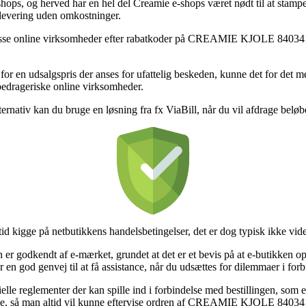
tshops, og herved har en hel del Creamie e-shops været nødt til at stam
 levering uden omkostninger.
 visse online virksomheder efter rabatkoder på CREAMIE KJOLE 840341
g for en udsalgspris der anses for ufattelig beskeden, kunne det for de
bedrageriske online virksomheder.
rnativ kan du bruge en løsning fra fx ViaBill, når du vil afdrage beløbe
 tid kigge på netbutikkens handelsbetingelser, det er dog typisk ikke vi
 er godkendt af e-mærket, grundet at det er et bevis på at e-butikken o
r en god genvej til at få assistance, når du udsættes for dilemmaer i fo
elle reglementer der kan spille ind i forbindelse med bestillingen, som ek
telse, så man altid vil kunne eftervise ordren af CREAMIE KJOLE 8403