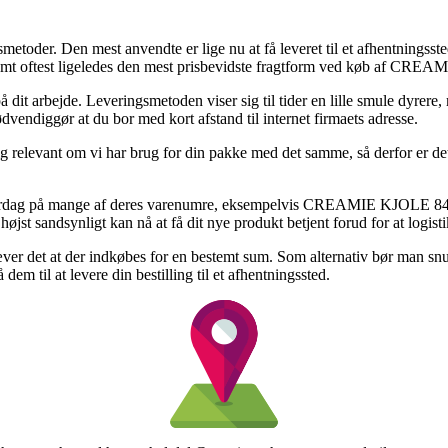
metoder. Den mest anvendte er lige nu at få leveret til et afhentningsste
 samt oftest ligeledes den mest prisbevidste fragtform ved køb af C
 på dit arbejde. Leveringsmetoden viser sig til tider en lille smule dyre
endiggør at du bor med kort afstand til internet firmaets adresse.
 relevant om vi har brug for din pakke med det samme, så derfor er det
erdag på mange af deres varenumre, eksempelvis CREAMIE KJOLE 840
øjst sandsynligt kan nå at få dit nye produkt betjent forud for at logisti
er det at der indkøbes for en bestemt sum. Som alternativ bør man snuppe
m til at levere din bestilling til et afhentningssted.