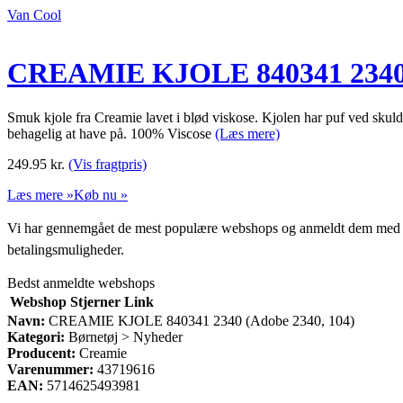
Van Cool
CREAMIE KJOLE 840341 2340 (
Smuk kjole fra Creamie lavet i blød viskose. Kjolen har puf ved skuld
behagelig at have på. 100% Viscose
(Læs mere)
249.95
kr.
(Vis fragtpris)
Læs mere »
Køb nu »
Vi har gennemgået de mest populære webshops og anmeldt dem med stjern
betalingsmuligheder.
Bedst anmeldte webshops
Webshop
Stjerner
Link
Navn:
CREAMIE KJOLE 840341 2340 (Adobe 2340, 104)
Kategori:
Børnetøj > Nyheder
Producent:
Creamie
Varenummer:
43719616
EAN:
5714625493981