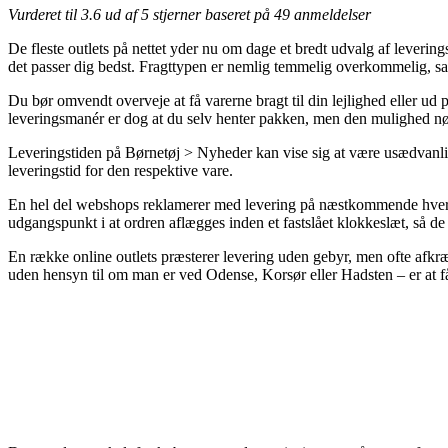
Vurderet til
3.6
ud af 5 stjerner baseret på
49
anmeldelser
De fleste outlets på nettet yder nu om dage et bredt udvalg af leverings
det passer dig bedst. Fragttypen er nemlig temmelig overkommelig,
Du bør omvendt overveje at få varerne bragt til din lejlighed eller ud
leveringsmanér er dog at du selv henter pakken, men den mulighed nødv
Leveringstiden på Børnetøj > Nyheder kan vise sig at være usædvanlig
leveringstid for den respektive vare.
En hel del webshops reklamerer med levering på næstkommende hv
udgangspunkt i at ordren aflægges inden et fastslået klokkeslæt, så de h
En række online outlets præsterer levering uden gebyr, men ofte afkræv
uden hensyn til om man er ved Odense, Korsør eller Hadsten – er at få de