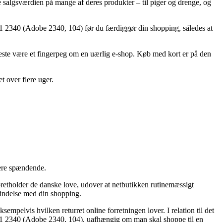
pe salgsværdien på mange af deres produkter – til piger og drenge, og
 2340 (Adobe 2340, 104) før du færdiggør din shopping, således at
t meste være et fingerpeg om en uærlig e-shop. Køb med kort er på den
t over flere uger.
dere spændende.
pretholder de danske love, udover at netbutikken rutinemæssigt
rbindelse med din shopping.
sempelvis hvilken returret online forretningen lover. I relation til det
41 2340 (Adobe 2340, 104), uafhængig om man skal shoppe til en