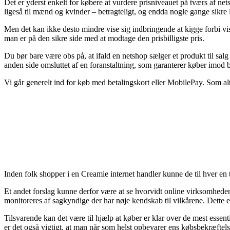
Det er yderst enkelt for købere at vurdere prisniveauet på tværs af ne
ligeså til mænd og kvinder – betragteligt, og endda nogle gange sikre
Men det kan ikke desto mindre vise sig indbringende at kigge forbi
man er på den sikre side med at modtage den prisbilligste pris.
Du bør bare være obs på, at ifald en netshop sælger et produkt til sal
anden side omsluttet af en foranstaltning, som garanterer køber imod 
Vi går generelt ind for køb med betalingskort eller MobilePay. Som alte
Inden folk shopper i en Creamie internet handler kunne de til hver en
Et andet forslag kunne derfor være at se hvorvidt online virksomheden
monitoreres af sagkyndige der har nøje kendskab til vilkårene. Dette e
Tilsvarende kan det være til hjælp at køber er klar over de mest essenti
er det også vigtigt, at man når som helst opbevarer ens købsbekræf