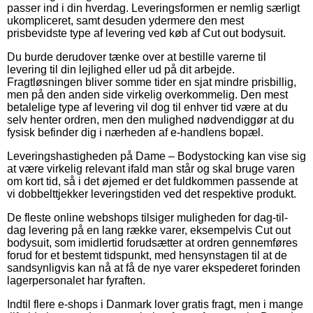
passer ind i din hverdag. Leveringsformen er nemlig særligt
ukompliceret, samt desuden ydermere den mest
prisbevidste type af levering ved køb af Cut out bodysuit.
Du burde derudover tænke over at bestille varerne til
levering til din lejlighed eller ud på dit arbejde.
Fragtløsningen bliver somme tider en sjat mindre prisbillig,
men på den anden side virkelig overkommelig. Den mest
betalelige type af levering vil dog til enhver tid være at du
selv henter ordren, men den mulighed nødvendiggør at du
fysisk befinder dig i nærheden af e-handlens bopæl.
Leveringshastigheden på Dame – Bodystocking kan vise sig
at være virkelig relevant ifald man står og skal bruge varen
om kort tid, så i det øjemed er det fuldkommen passende at
vi dobbelttjekker leveringstiden ved det respektive produkt.
De fleste online webshops tilsiger muligheden for dag-til-
dag levering på en lang række varer, eksempelvis Cut out
bodysuit, som imidlertid forudsætter at ordren gennemføres
forud for et bestemt tidspunkt, med hensynstagen til at de
sandsynligvis kan nå at få de nye varer ekspederet forinden
lagerpersonalet har fyraften.
Indtil flere e-shops i Danmark lover gratis fragt, men i mange