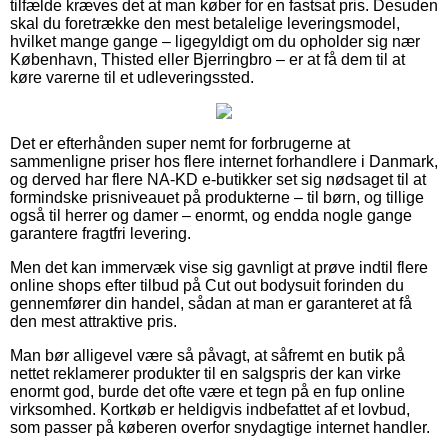
tilfælde kræves det at man køber for en fastsat pris. Desuden
skal du foretrække den mest betalelige leveringsmodel,
hvilket mange gange – ligegyldigt om du opholder sig nær
København, Thisted eller Bjerringbro – er at få dem til at
køre varerne til et udleveringssted.
Det er efterhånden super nemt for forbrugerne at
sammenligne priser hos flere internet forhandlere i Danmark,
og derved har flere NA-KD e-butikker set sig nødsaget til at
formindske prisniveauet på produkterne – til børn, og tillige
også til herrer og damer – enormt, og endda nogle gange
garantere fragtfri levering.
Men det kan immervæk vise sig gavnligt at prøve indtil flere
online shops efter tilbud på Cut out bodysuit forinden du
gennemfører din handel, sådan at man er garanteret at få
den mest attraktive pris.
Man bør alligevel være så påvagt, at såfremt en butik på
nettet reklamerer produkter til en salgspris der kan virke
enormt god, burde det ofte være et tegn på en fup online
virksomhed. Kortkøb er heldigvis indbefattet af et lovbud,
som passer på køberen overfor snydagtige internet handler.