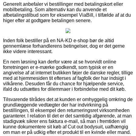
Generelt anbefaler vi bestillinger med betalingskort eller
mobilbetaling. Som alternativ kan du anvende et
afbetalingstilbud som for eksempel ViaBill, i tilfælde af at du
higer efter at godtgøre betalingen senere.
Inden folk bestiller på en NA-KD e-shop bør de altid
gennemlæse forhandlerens betingelser, dog er det gerne
ikke videre interessant.
En nem løsning kan derfor være at se hvorvidt online
forretningen er e-mærke godkendt, som typisk er en
angivelse af at internet butikken føjer de danske regler, tillige
med at hjemmesiden tit efterses af fagfolk der har indsigt i
vilkårene. Desuden får du chance for hjælpende service,
ifald du udsættes for dilemmaer i forbindelse med dit køb.
Tilsvarende tilrådes det at kunden er omhyggelig omkring de
grundlæggende vedtægter der har indvirkning på
bestillingen, til eksempel den returneringsret virksomheden
garanterer. I relation til det er det samtidig afgørende, at man
stadigvæk sikrer ens faktura e-mail, så man i fremtiden vil
kunne dokumentere sit køb af Cut out bodysuit, uafhængig
om man er på udkig efter et produkt til en kvinde eller mand.