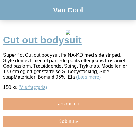
Van Cool
Cut out bodysuit
Super flot Cut out bodysuit fra NA-KD med side striped.
Style den evt. med et par fede pants eller jeans.Ensfarvet,
God pasform, Tætsiddende, String, Trykknap, Modellen er
173 cm og bruger størrelse S, Bodystocking, Side
strapMaterialer: Bomuld 95%, Ela
(Læs mere)
150
kr.
(Vis fragtpris)
Læs mere »
Køb nu »