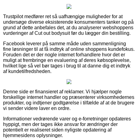
Trustpilot medfører ret så uafhængige muligheder for at
undersøge diverse eksisterende konsumenters tanker og på
grund af dette anbefales det, at du analyserer webshoppens
vurderinger af Cut out bodysuit før du lægger din bestilling.
Facebook leverer på samme måde uden sammenligning
fine løsninger til at få indtryk af online shoppens kundefokus.
Foruden det er der nogle internet forhandlere hvor det er
muligt at frembringe en evaluering af deres købsoplevelse,
hvilket lige så vel bør tages i brug til at danne dig et indtryk
af kundetilfredsheden.
Denne side er finansieret af reklamer. Vi hjælper nogle
forskellige internet handler og præsenterer virksomhedernes
produkter, og indtjener godtgørelse i tilfælde af at de brugere
vi sender videre laver en ordre.
Informationer vedrørende varer og e-forretninger opdateres
hyppigt, men der tages ikke ansvar for ændringer der
potentielt er realiseret siden nyligste opdatering af
hjemmesidens oplysninger.