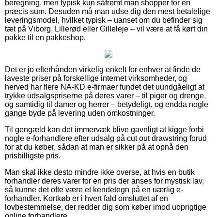
beregning, men typisk kun såfremt man shopper for en
præcis sum. Desuden må man udse dig den mest betalelige
leveringsmodel, hvilket typisk – uanset om du befinder sig
tæt på Viborg, Lillerød eller Gilleleje – vil være at få kørt din
pakke til en pakkeshop.
Det er jo efterhånden virkelig enkelt for enhver at finde de
laveste priser på forskellige internet virksomheder, og
herved har flere NA-KD e-firmaer fundet det uundgåeligt at
trykke udsalgspriserne på deres varer – til piger og drenge,
og samtidig til damer og herrer – betydeligt, og endda nogle
gange byde på levering uden omkostninger.
Til gengæld kan det immervæk blive gavnligt at kigge forbi
nogle e-forhandlere efter udsalg på cut out drawstring forud
for at du køber, sådan at man er sikker på at opnå den
prisbilligste pris.
Man skal ikke desto mindre ikke overse, at hvis en butik
forhandler deres varer for en pris der anses for mystisk lav,
så kunne det ofte være et kendetegn på en uærlig e-
forhandler. Kortkøb er i hvert fald omsluttet af en
lovbestemmelse, der redder dig som køber imod uoprigtige
online forhandlere.