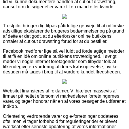
tid vil kunne dokumentere handlen af cut out drawstring,
uanset om du søger efter varer til en mand eller kvinde.
Trustpilot bringer dig tilpas pålidelige genveje til at udforske
adskillige eksisterende brugeres bedømmelser og på grund
af dette er det godt, at du efterforsker online butikkens
omtaler af cut out drawstring forud for at du bestiller.
Facebook medfører lige så vel fuldt ud fordelagtige metoder
til at få en idé om online butikkens troværdighed. I øvrigt
møder vi nogle internet foretagender som tilbyder folk at
tilkendegive en vurdering af deres købsoplevelse, hvilket
desuden må tages i brug til at vurdere kundetilfredsheden.
Websitet finansieres af reklamer. Vi hjælper massevis af
firmaer på nettet eftersom vi markedsfører forretningernes
varer, og tager honorar når en af vores besøgende udfører et
indkøb.
Orientering vedrørende varer og e-forretninger opdateres
ofte, men vi tager forbehold for reguleringer der er blevet
iværksat efter seneste opdatering af vores informationer.