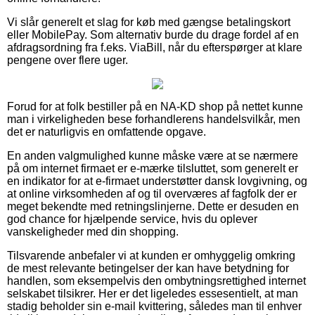
Vi slår generelt et slag for køb med gængse betalingskort
eller MobilePay. Som alternativ burde du drage fordel af en
afdragsordning fra f.eks. ViaBill, når du efterspørger at klare
pengene over flere uger.
Forud for at folk bestiller på en NA-KD shop på nettet kunne
man i virkeligheden bese forhandlerens handelsvilkår, men
det er naturligvis en omfattende opgave.
En anden valgmulighed kunne måske være at se nærmere
på om internet firmaet er e-mærke tilsluttet, som generelt er
en indikator for at e-firmaet understøtter dansk lovgivning, og
at online virksomheden af og til overværes af fagfolk der er
meget bekendte med retningslinjerne. Dette er desuden en
god chance for hjælpende service, hvis du oplever
vanskeligheder med din shopping.
Tilsvarende anbefaler vi at kunden er omhyggelig omkring
de mest relevante betingelser der kan have betydning for
handlen, som eksempelvis den ombytningsrettighed internet
selskabet tilsikrer. Her er det ligeledes essesentielt, at man
stadig beholder sin e-mail kvittering, således man til enhver