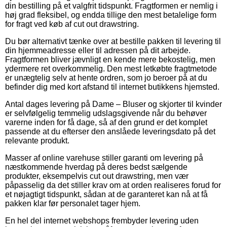
din bestilling på et valgfrit tidspunkt. Fragtformen er nemlig i
høj grad fleksibel, og endda tillige den mest betalelige form
for fragt ved køb af cut out drawstring.
Du bør alternativt tænke over at bestille pakken til levering til
din hjemmeadresse eller til adressen på dit arbejde.
Fragtformen bliver jævnligt en kende mere bekostelig, men
ydermere ret overkommelig. Den mest letkøbte fragtmetode
er unægtelig selv at hente ordren, som jo beroer på at du
befinder dig med kort afstand til internet butikkens hjemsted.
Antal dages levering på Dame – Bluser og skjorter til kvinder
er selvfølgelig temmelig udslagsgivende når du behøver
varerne inden for få dage, så af den grund er det komplet
passende at du efterser den anslåede leveringsdato på det
relevante produkt.
Masser af online varehuse stiller garanti om levering på
næstkommende hverdag på deres bedst sælgende
produkter, eksempelvis cut out drawstring, men vær
påpasselig da det stiller krav om at orden realiseres forud for
et nøjagtigt tidspunkt, sådan at de garanteret kan nå at få
pakken klar før personalet tager hjem.
En hel del internet webshops frembyder levering uden