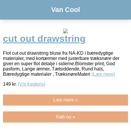
Van Cool
cut out drawstring
Flot cut out drawstring bluse fra NA-KD i bæredygtige
materialer, med kortærmer med justerbare træksnøre der
giver en super flot detalje i siderne.Blomster print, God
pasform, Lange ærmer, Tætsiddende, Rund hals,
Bæredygtige materialer , TræksnøreMateri
(Læs mere)
149
kr.
(Vis fragtpris)
Læs mere »
Køb nu »