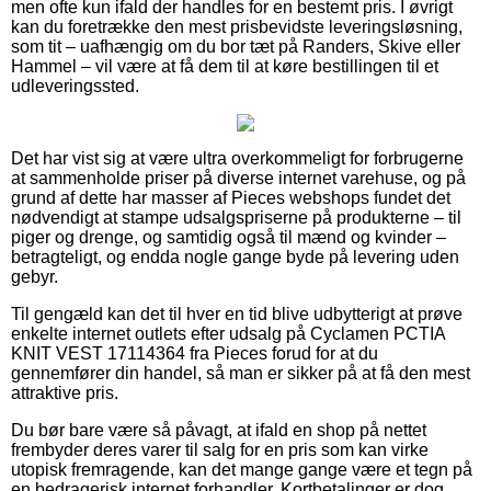
men ofte kun ifald der handles for en bestemt pris. I øvrigt
kan du foretrække den mest prisbevidste leveringsløsning,
som tit – uafhængig om du bor tæt på Randers, Skive eller
Hammel – vil være at få dem til at køre bestillingen til et
udleveringssted.
Det har vist sig at være ultra overkommeligt for forbrugerne
at sammenholde priser på diverse internet varehuse, og på
grund af dette har masser af Pieces webshops fundet det
nødvendigt at stampe udsalgspriserne på produkterne – til
piger og drenge, og samtidig også til mænd og kvinder –
betragteligt, og endda nogle gange byde på levering uden
gebyr.
Til gengæld kan det til hver en tid blive udbytterigt at prøve
enkelte internet outlets efter udsalg på Cyclamen PCTIA
KNIT VEST 17114364 fra Pieces forud for at du
gennemfører din handel, så man er sikker på at få den mest
attraktive pris.
Du bør bare være så påvagt, at ifald en shop på nettet
frembyder deres varer til salg for en pris som kan virke
utopisk fremragende, kan det mange gange være et tegn på
en bedragerisk internet forhandler. Kortbetalinger er dog