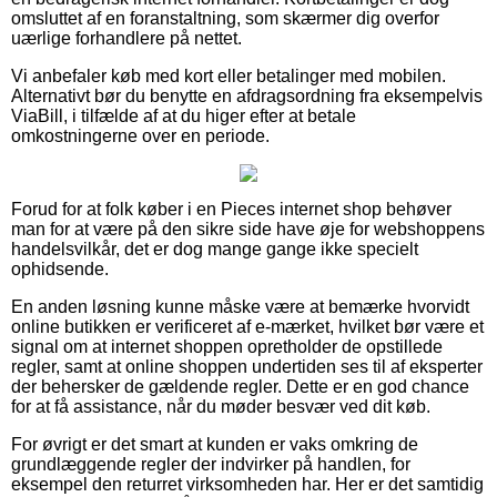
omsluttet af en foranstaltning, som skærmer dig overfor
uærlige forhandlere på nettet.
Vi anbefaler køb med kort eller betalinger med mobilen.
Alternativt bør du benytte en afdragsordning fra eksempelvis
ViaBill, i tilfælde af at du higer efter at betale
omkostningerne over en periode.
Forud for at folk køber i en Pieces internet shop behøver
man for at være på den sikre side have øje for webshoppens
handelsvilkår, det er dog mange gange ikke specielt
ophidsende.
En anden løsning kunne måske være at bemærke hvorvidt
online butikken er verificeret af e-mærket, hvilket bør være et
signal om at internet shoppen opretholder de opstillede
regler, samt at online shoppen undertiden ses til af eksperter
der behersker de gældende regler. Dette er en god chance
for at få assistance, når du møder besvær ved dit køb.
For øvrigt er det smart at kunden er vaks omkring de
grundlæggende regler der indvirker på handlen, for
eksempel den returret virksomheden har. Her er det samtidig