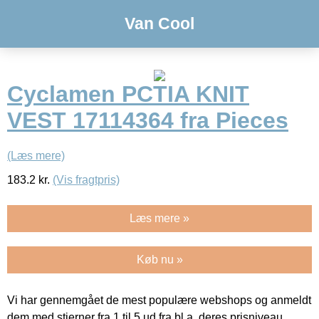
Van Cool
Cyclamen PCTIA KNIT
VEST 17114364 fra Pieces
(Læs mere)
183.2
kr.
(Vis fragtpris)
Læs mere »
Køb nu »
Vi har gennemgået de mest populære webshops og anmeldt
dem med stjerner fra 1 til 5 ud fra bl.a. deres prisniveau,