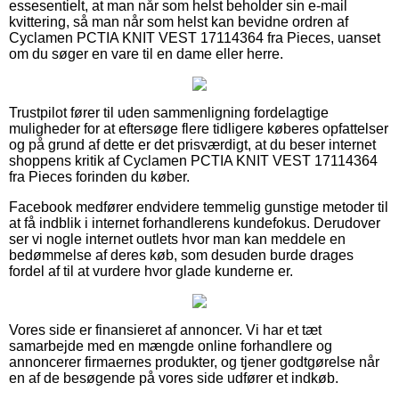
essesentielt, at man når som helst beholder sin e-mail
kvittering, så man når som helst kan bevidne ordren af
Cyclamen PCTIA KNIT VEST 17114364 fra Pieces, uanset
om du søger en vare til en dame eller herre.
Trustpilot fører til uden sammenligning fordelagtige
muligheder for at eftersøge flere tidligere køberes opfattelser
og på grund af dette er det prisværdigt, at du beser internet
shoppens kritik af Cyclamen PCTIA KNIT VEST 17114364
fra Pieces forinden du køber.
Facebook medfører endvidere temmelig gunstige metoder til
at få indblik i internet forhandlerens kundefokus. Derudover
ser vi nogle internet outlets hvor man kan meddele en
bedømmelse af deres køb, som desuden burde drages
fordel af til at vurdere hvor glade kunderne er.
Vores side er finansieret af annoncer. Vi har et tæt
samarbejde med en mængde online forhandlere og
annoncerer firmaernes produkter, og tjener godtgørelse når
en af de besøgende på vores side udfører et indkøb.