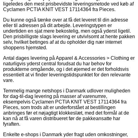
ligeledes den mest prisbevidste leveringsmetode ved køb af
Cyclamen PCTIA KNIT VEST 17114364 fra Pieces.
Du kunne også tænke over at få det leveret til din adresse
eller til adressen på dit arbejde. Leveringstypen er
undertiden en sjat mere bekostelig, men også yderst ligetil.
Den prisbilligste slags levering er utvivlsomt at hente pakken
selv, hvilket betinges af at du opholder dig nær internet
shoppens hjemsted.
Antal dages levering på Apparel & Accessories > Clothing er
naturligvis yderst central forudsat du har behov for
produkterne omgående, og i det øjemed er det forholdsvis
essentielt at vi finder leveringstidspunktet for den relevante
vare.
Temmelig mange netshops i Danmark udlover muligheden
for dag-til-dag levering på masser af varenumre,
eksempelvis Cyclamen PCTIA KNIT VEST 17114364 fra
Pieces, som trods alt er underforstået at bestillingen
anbringes før et nøjagtigt klokkeslæt, med det formål at de
kan nå at få varen distribueret før de pakkeansatte har
fyraften.
Enkelte e-shops i Danmark yder fragt uden omkostninger,