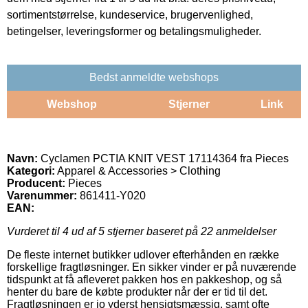
sortimentstørrelse, kundeservice, brugervenlighed,
betingelser, leveringsformer og betalingsmuligheder.
Bedst anmeldte webshops
Webshop
Stjerner
Link
Navn:
Cyclamen PCTIA KNIT VEST 17114364 fra Pieces
Kategori:
Apparel & Accessories > Clothing
Producent:
Pieces
Varenummer:
861411-Y020
EAN:
Vurderet til
4
ud af 5 stjerner baseret på
22
anmeldelser
De fleste internet butikker udlover efterhånden en række
forskellige fragtløsninger. En sikker vinder er på nuværende
tidspunkt at få afleveret pakken hos en pakkeshop, og så
henter du bare de købte produkter når der er tid til det.
Fragtløsningen er jo yderst hensigtsmæssig, samt ofte