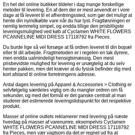
En hel del online butikker tildeler i dag mange forskellige
metoder til levering. En af dem der er mest anvendt er i vore
dage at få leveret til et afhentningssted, som gør det muligt at
hente din nyindkøbte vare når du har lyst. Fragtløsningen er
nemlig temmelig simpel, og endda tillige den prisbilligste
leveringsmulighed ved køb af Cyclamen WHITE FLOWERS
PCANNELINE MIDI DRESS 17118792 fra Pieces.
Du burde lige så vel forsøge at få ordren leveret til din bopæl
eller til dit arbejde. Fragtmetoden er i regelen en tak dyrere,
men endda ualmindeligt hensigtsmæssig. Den mest
prisbevidste mulighed for levering er unægtelig at du selv
henter pakken, men det kræver at du fysisk befinder dig med
kort afstand til online forretningens adresse.
Antal dages levering på Apparel & Accessories > Clothing er
selvfølgelig særdeles vigtig om du mangler ordren om få
sekunder, og med det formål er det ganske centralt at man
studerer det estimerede leveringstidspunkt for det respektive
produkt.
Masser af online outlets reklamerer med levering på næste
hverdag på masser af varenumre, eksempelvis Cyclamen
WHITE FLOWERS PCANNELINE MIDI DRESS 17118792
fra Pieces, men vær vagtsom da det er regnet ud fra at