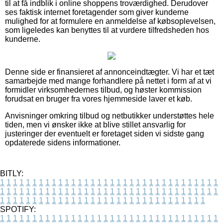
til at få indblik i online shoppens troværdighed. Derudover
ses faktisk internet foretagender som giver kunderne
mulighed for at formulere en anmeldelse af købsoplevelsen,
som ligeledes kan benyttes til at vurdere tilfredsheden hos
kunderne.
Denne side er finansieret af annonceindtægter. Vi har et tæt
samarbejde med mange forhandlere på nettet i form af at vi
formidler virksomhedernes tilbud, og høster kommission
forudsat en bruger fra vores hjemmeside laver et køb.
Anvisninger omkring tilbud og netbutikker understøttes hele
tiden, men vi ønsker ikke at blive stillet ansvarlig for
justeringer der eventuelt er foretaget siden vi sidste gang
opdaterede sidens informationer.
BITLY:
1
1
1
1
1
1
1
1
1
1
1
1
1
1
1
1
1
1
1
1
1
1
1
1
1
1
1
1
1
1
1
1
1
1
1
1
1
1
1
1
1
1
1
1
1
1
1
1
1
1
1
1
1
1
1
1
1
1
1
1
1
1
1
1
1
1
1
1
1
1
1
1
1
1
1
1
1
1
1
1
1
1
1
1
1
1
1
1
1
1
1
1
1
1
1
1
1
1
1
1
SPOTIFY:
1
1
1
1
1
1
1
1
1
1
1
1
1
1
1
1
1
1
1
1
1
1
1
1
1
1
1
1
1
1
1
1
1
1