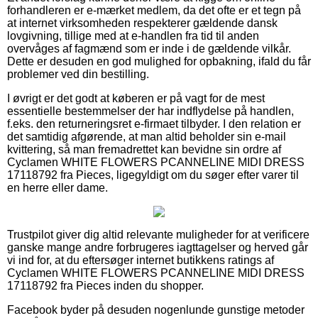
forhandleren er e-mærket medlem, da det ofte er et tegn på
at internet virksomheden respekterer gældende dansk
lovgivning, tillige med at e-handlen fra tid til anden
overvåges af fagmænd som er inde i de gældende vilkår.
Dette er desuden en god mulighed for opbakning, ifald du får
problemer ved din bestilling.
I øvrigt er det godt at køberen er på vagt for de mest
essentielle bestemmelser der har indflydelse på handlen,
f.eks. den returneringsret e-firmaet tilbyder. I den relation er
det samtidig afgørende, at man altid beholder sin e-mail
kvittering, så man fremadrettet kan bevidne sin ordre af
Cyclamen WHITE FLOWERS PCANNELINE MIDI DRESS
17118792 fra Pieces, ligegyldigt om du søger efter varer til
en herre eller dame.
Trustpilot giver dig altid relevante muligheder for at verificere
ganske mange andre forbrugeres iagttagelser og herved går
vi ind for, at du eftersøger internet butikkens ratings af
Cyclamen WHITE FLOWERS PCANNELINE MIDI DRESS
17118792 fra Pieces inden du shopper.
Facebook byder på desuden nogenlunde gunstige metoder