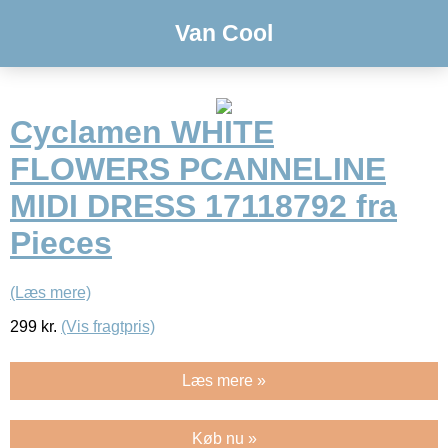
Van Cool
Cyclamen WHITE
FLOWERS PCANNELINE
MIDI DRESS 17118792 fra
Pieces
(Læs mere)
299
kr.
(Vis fragtpris)
Læs mere »
Køb nu »