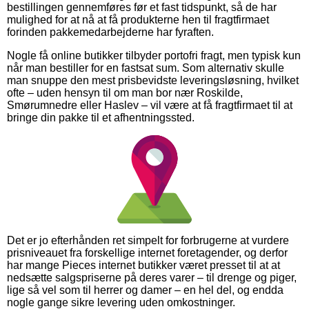
bestillingen gennemføres før et fast tidspunkt, så de har
mulighed for at nå at få produkterne hen til fragtfirmaet
forinden pakkemedarbejderne har fyraften.
Nogle få online butikker tilbyder portofri fragt, men typisk kun
når man bestiller for en fastsat sum. Som alternativ skulle
man snuppe den mest prisbevidste leveringsløsning, hvilket
ofte – uden hensyn til om man bor nær Roskilde,
Smørumnedre eller Haslev – vil være at få fragtfirmaet til at
bringe din pakke til et afhentningssted.
Det er jo efterhånden ret simpelt for forbrugerne at vurdere
prisniveauet fra forskellige internet foretagender, og derfor
har mange Pieces internet butikker været presset til at at
nedsætte salgspriserne på deres varer – til drenge og piger,
lige så vel som til herrer og damer – en hel del, og endda
nogle gange sikre levering uden omkostninger.