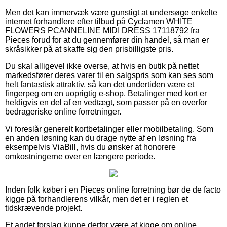
Men det kan immervæk være gunstigt at undersøge enkelte
internet forhandlere efter tilbud på Cyclamen WHITE
FLOWERS PCANNELINE MIDI DRESS 17118792 fra
Pieces forud for at du gennemfører din handel, så man er
skråsikker på at skaffe sig den prisbilligste pris.
Du skal alligevel ikke overse, at hvis en butik på nettet
markedsfører deres varer til en salgspris som kan ses som
helt fantastisk attraktiv, så kan det undertiden være et
fingerpeg om en uoprigtig e-shop. Betalinger med kort er
heldigvis en del af en vedtægt, som passer på en overfor
bedrageriske online forretninger.
Vi foreslår generelt kortbetalinger eller mobilbetaling. Som
en anden løsning kan du drage nytte af en løsning fra
eksempelvis ViaBill, hvis du ønsker at honorere
omkostningerne over en længere periode.
Inden folk køber i en Pieces online forretning bør de de facto
kigge på forhandlerens vilkår, men det er i reglen et
tidskrævende projekt.
Et andet forslag kunne derfor være at kigge om online