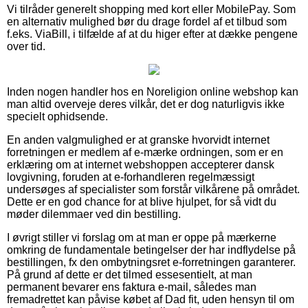
Vi tilråder generelt shopping med kort eller MobilePay. Som
en alternativ mulighed bør du drage fordel af et tilbud som
f.eks. ViaBill, i tilfælde af at du higer efter at dække pengene
over tid.
Inden nogen handler hos en Noreligion online webshop kan
man altid overveje deres vilkår, det er dog naturligvis ikke
specielt ophidsende.
En anden valgmulighed er at granske hvorvidt internet
forretningen er medlem af e-mærke ordningen, som er en
erklæring om at internet webshoppen accepterer dansk
lovgivning, foruden at e-forhandleren regelmæssigt
undersøges af specialister som forstår vilkårene på området.
Dette er en god chance for at blive hjulpet, for så vidt du
møder dilemmaer ved din bestilling.
I øvrigt stiller vi forslag om at man er oppe på mærkerne
omkring de fundamentale betingelser der har indflydelse på
bestillingen, fx den ombytningsret e-forretningen garanterer.
På grund af dette er det tilmed essesentielt, at man
permanent bevarer ens faktura e-mail, således man
fremadrettet kan påvise købet af Dad fit, uden hensyn til om