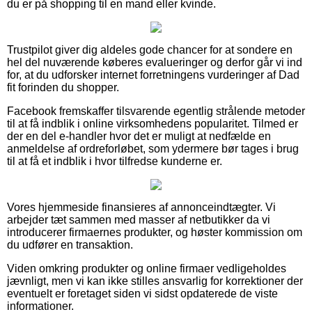
du er på shopping til en mand eller kvinde.
Trustpilot giver dig aldeles gode chancer for at sondere en
hel del nuværende køberes evalueringer og derfor går vi ind
for, at du udforsker internet forretningens vurderinger af Dad
fit forinden du shopper.
Facebook fremskaffer tilsvarende egentlig strålende metoder
til at få indblik i online virksomhedens popularitet. Tilmed er
der en del e-handler hvor det er muligt at nedfælde en
anmeldelse af ordreforløbet, som ydermere bør tages i brug
til at få et indblik i hvor tilfredse kunderne er.
Vores hjemmeside finansieres af annonceindtægter. Vi
arbejder tæt sammen med masser af netbutikker da vi
introducerer firmaernes produkter, og høster kommission om
du udfører en transaktion.
Viden omkring produkter og online firmaer vedligeholdes
jævnligt, men vi kan ikke stilles ansvarlig for korrektioner der
eventuelt er foretaget siden vi sidst opdaterede de viste
informationer.