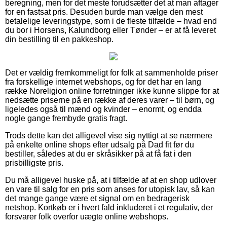
beregning, men for det meste forudsætter det at man aftager
for en fastsat pris. Desuden burde man vælge den mest
betalelige leveringstype, som i de fleste tilfælde – hvad end
du bor i Horsens, Kalundborg eller Tønder – er at få leveret
din bestilling til en pakkeshop.
Det er vældig fremkommeligt for folk at sammenholde priser
fra forskellige internet webshops, og for det har en lang
række Noreligion online forretninger ikke kunne slippe for at
nedsætte priserne på en række af deres varer – til børn, og
ligeledes også til mænd og kvinder – enormt, og endda
nogle gange frembyde gratis fragt.
Trods dette kan det alligevel vise sig nyttigt at se nærmere
på enkelte online shops efter udsalg på Dad fit før du
bestiller, således at du er skråsikker på at få fat i den
prisbilligste pris.
Du må alligevel huske på, at i tilfælde af at en shop udlover
en vare til salg for en pris som anses for utopisk lav, så kan
det mange gange være et signal om en bedragerisk
netshop. Kortkøb er i hvert fald inkluderet i et regulativ, der
forsvarer folk overfor uægte online webshops.