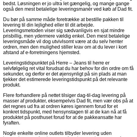
bedst. Løsningen er jo ultra let gængelig, og mange gange
også den mest betalelige leveringsmanér ved køb af Dad fit.
Du bør på samme måde foretrække at bestille pakken til
levering til din lejlighed eller til dit arbejde.
Leveringsmetoden viser sig sædvanligvis en sjat mindre
prisbillig, men ydermere vældig enkel. Den mest betalelige
leveringsmåde vil dog utvivlsomt være at du selv henter
ordren, men den mulighed stiller krav om at du lever i kort
afstand af e-forretningens hjemsted.
Leveringstidspunktet på Herre – Jeans til herre er
selvfølgelig ret vital forudsat du har behov for din ordre om få
sekunder, og derfor er det øjensynligt på sin plads at man
tjekker det estimerede leveringstidspunkt på det relevante
produkt.
Flere forhandlere på nettet tilsiger dag-til-dag levering på
masser af produkter, eksempelvis Dad fit, men vær obs på at
det regnes ud fra at ordren køres igennem forud for et
konkret tidspunkt, med hensynstagen til at de kan nå at få
produktet på posthuset forud for at de pakkeansatte har
fyraften.
Nogle enkelte online outlets tilbyder levering uden