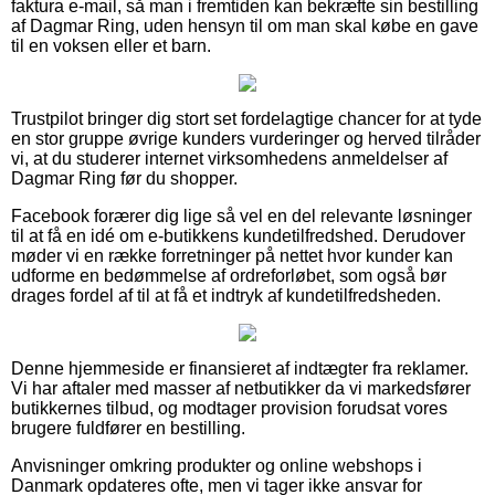
faktura e-mail, så man i fremtiden kan bekræfte sin bestilling
af Dagmar Ring, uden hensyn til om man skal købe en gave
til en voksen eller et barn.
Trustpilot bringer dig stort set fordelagtige chancer for at tyde
en stor gruppe øvrige kunders vurderinger og herved tilråder
vi, at du studerer internet virksomhedens anmeldelser af
Dagmar Ring før du shopper.
Facebook forærer dig lige så vel en del relevante løsninger
til at få en idé om e-butikkens kundetilfredshed. Derudover
møder vi en række forretninger på nettet hvor kunder kan
udforme en bedømmelse af ordreforløbet, som også bør
drages fordel af til at få et indtryk af kundetilfredsheden.
Denne hjemmeside er finansieret af indtægter fra reklamer.
Vi har aftaler med masser af netbutikker da vi markedsfører
butikkernes tilbud, og modtager provision forudsat vores
brugere fuldfører en bestilling.
Anvisninger omkring produkter og online webshops i
Danmark opdateres ofte, men vi tager ikke ansvar for