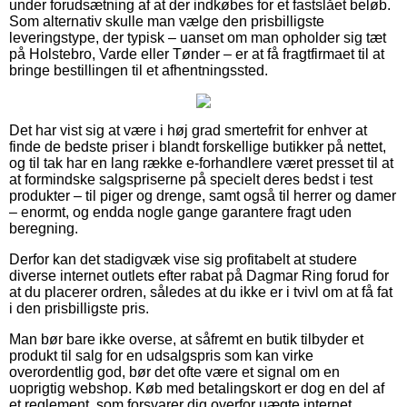
under forudsætning af at der indkøbes for et fastslået beløb.
Som alternativ skulle man vælge den prisbilligste
leveringstype, der typisk – uanset om man opholder sig tæt
på Holstebro, Varde eller Tønder – er at få fragtfirmaet til at
bringe bestillingen til et afhentningssted.
Det har vist sig at være i høj grad smertefrit for enhver at
finde de bedste priser i blandt forskellige butikker på nettet,
og til tak har en lang række e-forhandlere været presset til at
at formindske salgspriserne på specielt deres bedst i test
produkter – til piger og drenge, samt også til herrer og damer
– enormt, og endda nogle gange garantere fragt uden
beregning.
Derfor kan det stadigvæk vise sig profitabelt at studere
diverse internet outlets efter rabat på Dagmar Ring forud for
at du placerer ordren, således at du ikke er i tvivl om at få fat
i den prisbilligste pris.
Man bør bare ikke overse, at såfremt en butik tilbyder et
produkt til salg for en udsalgspris som kan virke
overordentlig god, bør det ofte være et signal om en
uoprigtig webshop. Køb med betalingskort er dog en del af
et reglement, som forsvarer dig overfor uægte internet