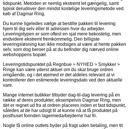
tidspunkt. Metoden er nemlig ekstremt let gængelig, samt
typisk derudover den mindst kostelige leveringsmetode ved
køb af Dagmar Ring.
Du kunne ligeledes vælge at bestille pakken til levering
hjem til dig selv eller til adressen hvor du arbejder.
Leveringstypen er som oftest en sjat mere bekostelig, men
endvidere ekstremt fremkommelig. Den billigste
leveringsløsning kan ikke modsiges at være at hente pakken
selv, som dog beroer på at du befinder dig nærved online
webshoppens bopæl.
Leveringstidspunktet på Regnbue > NYHED > Smykker >
Ringe kan være yderst aktuel om du skal bruge ordren
omgående, og i det øjemed er det aldeles relevant at vi
kontrollerer den estimerede leveringsdato ved den aktuelle
vare.
Mange internet butikker tilbyder dag-til-dag levering på en
række af deres produkter, eksempelvis Dagmar Ring, men
det er regnet ud fra at ordren placeres inden et fast tidspunkt,
således at de har udsigt til at kunne nå at få produktet på
posthuset forinden lagermedarbejderne har fri.
Nogle få online outlets byder på fragt uden betaling, men tit