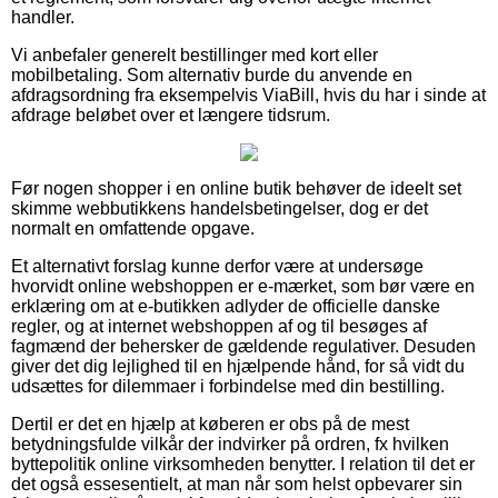
handler.
Vi anbefaler generelt bestillinger med kort eller
mobilbetaling. Som alternativ burde du anvende en
afdragsordning fra eksempelvis ViaBill, hvis du har i sinde at
afdrage beløbet over et længere tidsrum.
Før nogen shopper i en online butik behøver de ideelt set
skimme webbutikkens handelsbetingelser, dog er det
normalt en omfattende opgave.
Et alternativt forslag kunne derfor være at undersøge
hvorvidt online webshoppen er e-mærket, som bør være en
erklæring om at e-butikken adlyder de officielle danske
regler, og at internet webshoppen af og til besøges af
fagmænd der behersker de gældende regulativer. Desuden
giver det dig lejlighed til en hjælpende hånd, for så vidt du
udsættes for dilemmaer i forbindelse med din bestilling.
Dertil er det en hjælp at køberen er obs på de mest
betydningsfulde vilkår der indvirker på ordren, fx hvilken
byttepolitik online virksomheden benytter. I relation til det er
det også essesentielt, at man når som helst opbevarer sin