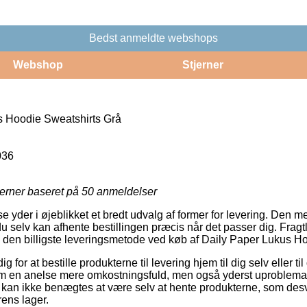
Bedst anmeldte webshops
Webshop
Stjerner
 Hoodie Sweatshirts Grå
036
jerner baseret på
50
anmeldelser
yder i øjeblikket et bredt udvalg af former for levering. Den me
u selv kan afhente bestillingen præcis når det passer dig. Fragtl
ere den billigste leveringsmetode ved køb af Daily Paper Lukus H
 for at bestille produkterne til levering hjem til dig selv eller ti
lem en anelse mere omkostningsfuld, men også yderst uproblema
 kan ikke benægtes at være selv at hente produkterne, som des
ens lager.