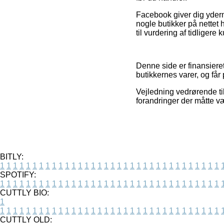
Facebook giver dig yderme
nogle butikker på nettet 
til vurdering af tidligere
Denne side er finansieret
butikkernes varer, og får
Vejledning vedrørende til
forandringer der måtte v
BITLY:
1
1
1
1
1
1
1
1
1
1
1
1
1
1
1
1
1
1
1
1
1
1
1
1
1
1
1
1
1
1
1
1
1
1
SPOTIFY:
1
1
1
1
1
1
1
1
1
1
1
1
1
1
1
1
1
1
1
1
1
1
1
1
1
1
1
1
1
1
1
1
1
1
CUTTLY BIO:
1
1
1
1
1
1
1
1
1
1
1
1
1
1
1
1
1
1
1
1
1
1
1
1
1
1
1
1
1
1
1
1
1
1
1
CUTTLY OLD: