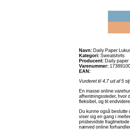
Navn:
Daily Paper Lukus
Kategori:
Sweatshirts
Producent:
Daily paper
Varenummer:
1738910
EAN:
Vurderet til
4.7
ud af 5 st
En masse online varehuse 
afhentningssteder, hvor d
fleksibel, og tit endvid
Du kunne også beslutte dig
viser sig en gang i mel
prisbevidste fragtmetode
nærved online forhandler