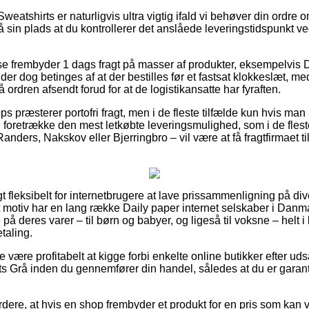
weatshirts er naturligvis ultra vigtig ifald vi behøver din ordre 
på sin plads at du kontrollerer det anslåede leveringstidspunkt
se frembyder 1 dags fragt på masser af produkter, eksempelvis 
er dog betinges af at der bestilles før et fastsat klokkeslæt, me
 ordren afsendt forud for at de logistikansatte har fyraften.
ps præsterer portofri fragt, men i de fleste tilfælde kun hvis man
oretrække den mest letkøbte leveringsmulighed, som i de flest
nders, Nakskov eller Bjerringbro – vil være at få fragtfirmaet til 
t fleksibelt for internetbrugere at lave prissammenligning på div
 motiv har en lang række Daily paper internet selskaber i Danma
 på deres varer – til børn og babyer, og ligeså til voksne – helt
taling.
 være profitabelt at kigge forbi enkelte online butikker efter ud
 Grå inden du gennemfører din handel, således at du er garante
dere, at hvis en shop frembyder et produkt for en pris som kan v