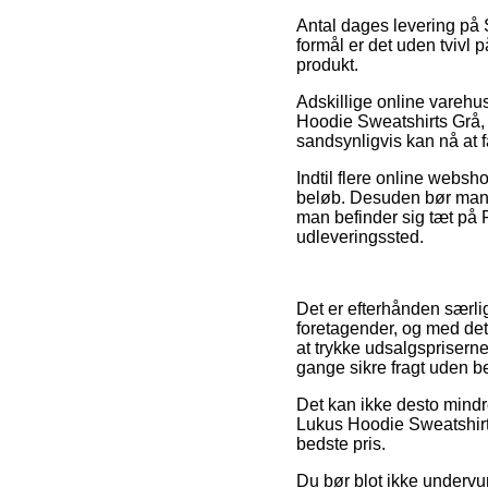
Antal dages levering på S
formål er det uden tvivl 
produkt.
Adskillige online varehu
Hoodie Sweatshirts Grå, d
sandsynligvis kan nå at få
Indtil flere online websho
beløb. Desuden bør man f
man befinder sig tæt på Ra
udleveringssted.
Det er efterhånden særlig
foretagender, og med det
at trykke udsalgspriserne
gange sikre fragt uden be
Det kan ikke desto mindre
Lukus Hoodie Sweatshirts
bedste pris.
Du bør blot ikke undervur