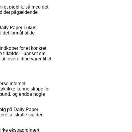
om et øjeblik, så med det
 ved det pågældende
Daily Paper Lukus
d det formål at de
 indkøber for et konkret
e tilfælde – uanset om
at levere dine varer til et
erse internet
rk ikke kunne slippe for
 i bund, og endda nogle
salg på Daily Paper
ret at skaffe sig den
irke ekstraordinært