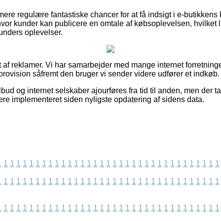
re regulære fantastiske chancer for at få indsigt i e-butikkens 
hvor kunder kan publicere en omtale af købsoplevelsen, hvilket l
 kunders oplevelser.
 af reklamer. Vi har samarbejder med mange internet forretninger
 provision såfremt den bruger vi sender videre udfører et indkøb.
bud og internet selskaber ajourføres fra tid til anden, men der t
ære implementeret siden nyligste opdatering af sidens data.
1
1
1
1
1
1
1
1
1
1
1
1
1
1
1
1
1
1
1
1
1
1
1
1
1
1
1
1
1
1
1
1
1
1
1
1
1
1
1
1
1
1
1
1
1
1
1
1
1
1
1
1
1
1
1
1
1
1
1
1
1
1
1
1
1
1
1
1
1
1
1
1
1
1
1
1
1
1
1
1
1
1
1
1
1
1
1
1
1
1
1
1
1
1
1
1
1
1
1
1
1
1
1
1
1