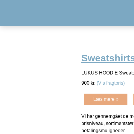
Sweatshirt
LUKUS HOODIE Sweats
900
kr.
(Vis fragtpris)
Læs mere »
Vi har gennemgået de mes
prisniveau, sortimentstø
betalingsmuligheder.