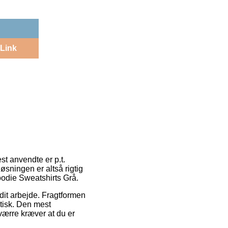
Link
st anvendte er p.t.
øsningen er altså rigtig
oodie Sweatshirts Grå.
l dit arbejde. Fragtformen
tisk. Den mest
værre kræver at du er