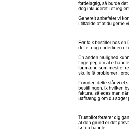
fordelagtig, så burde det
dog inkluderet i et reglem
Generelt anbefaler vi kor
i tilfælde af at du gerne 
Før folk bestiller hos en
det er dog undertiden et
En anden mulighed kunne 
fingerpeg om at e-handle
fagmænd som mestrer regl
skulle få problemer i pr
Foruden dette slår vi et 
bestillingen, fx hvilken 
faktura, således man når
uafhængig om du søger pr
Trustpilot forærer dig g
af den grund er det pris
før du handler.