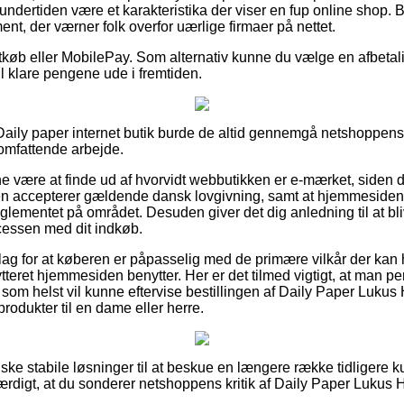
 undertiden være et karakteristika der viser en fup online shop. 
ent, der værner folk overfor uærlige firmaer på nettet.
tkøb eller MobilePay. Som alternativ kunne du vælge en afbetalin
vil klare pengene ude i fremtiden.
 Daily paper internet butik burde de altid gennemgå netshoppens 
 omfattende arbejde.
være at finde ud af hvorvidt webbutikken er e-mærket, siden d
n accepterer gældende dansk lovgivning, samt at hjemmesiden t
ementet på området. Desuden giver det dig anledning til at bliv
ocessen med dit indkøb.
slag for at køberen er påpasselig med de primære vilkår der kan
bytteret hjemmesiden benytter. Her er det tilmed vigtigt, at man
 som helst vil kunne eftervise bestillingen af Daily Paper Lukus
odukter til en dame eller herre.
anske stabile løsninger til at beskue en længere række tidliger
værdigt, at du sonderer netshoppens kritik af Daily Paper Lukus