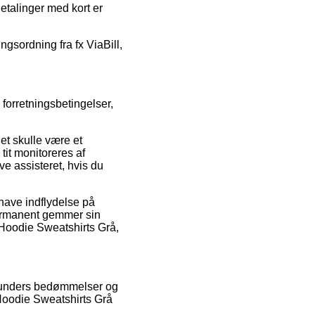
Betalinger med kort er
gsordning fra fx ViaBill,
forretningsbetingelser,
et skulle være et
it monitoreres af
e assisteret, hvis du
 have indflydelse på
 permanent gemmer sin
 Hoodie Sweatshirts Grå,
e kunders bedømmelser og
 Hoodie Sweatshirts Grå