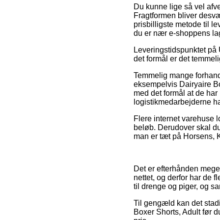
Du kunne lige så vel afvej
Fragtformen bliver desvæ
prisbilligste metode til 
du er nær e-shoppens la
Leveringstidspunktet på
det formål er det temmeli
Temmelig mange forhandle
eksempelvis Dairyaire Box
med det formål at de har m
logistikmedarbejderne har
Flere internet varehuse l
beløb. Derudover skal du
man er tæt på Horsens, Kal
Det er efterhånden meget 
nettet, og derfor har de 
til drenge og piger, og s
Til gengæld kan det stadi
Boxer Shorts, Adult før 