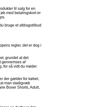
dukter til salg for en
. Køb med betalingskort er
ops.
du bruge et afdragstilbud
ens regler, det er dog i
t, grundet at det
tit gennemses af
, for så vidt du møder
r der gælder for købet,
t, at man stadigvæk
ire Boxer Shorts, Adult,