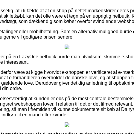
elig, at i tilfælde af at en shop på nettet markedsfører deres pro
astisk letkøbt, kan det ofte være et tegn på en uoprigtig netbutik
en vedtægt, som dækker dig som køber overfor svindlende websh
betalinger eller mobilbetaling. Som en alternativ mulighed burde 
du gerne vil godtgøre prisen senere.
er på en LazyOne netbutik burde man utvivlsomt skimme e-shopp
e interessant.
erfor være at kigge hvorvidt e-shoppen er verificeret af e-mærke
for at e-forhandleren overholder de danske love, og at shoppen 
e gældende love. Derudover giver det dig anledning til opbakning
 din ordre.
elsesværdigt at kunden er obs på de mest centrale bestemmelse
gsret webshoppen lover. I relation til det er det tilmed relevan
ering, så man i fremtiden vil kunne dokumentere sit køb af Dairya
ndkøb til en mand eller kvinde.