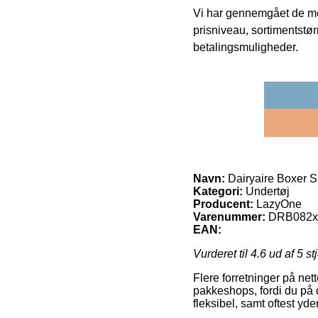
Vi har gennemgået de mes
prisniveau, sortimentstø
betalingsmuligheder.
Navn:
Dairyaire Boxer Sh
Kategori:
Undertøj
Producent:
LazyOne
Varenummer:
DRB082x
EAN:
Vurderet til
4.6
ud af 5 st
Flere forretninger på nett
pakkeshops, fordi du på 
fleksibel, samt oftest yd