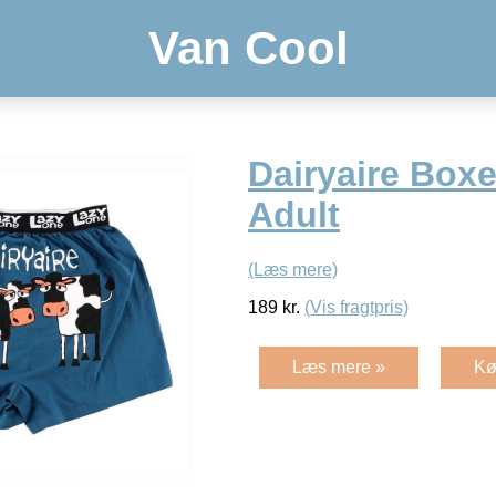
Van Cool
Dairyaire Boxe
Adult
(Læs mere)
189
kr.
(Vis fragtpris)
Læs mere »
Kø