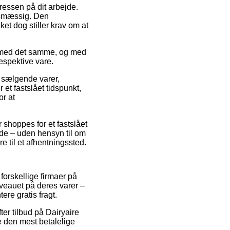
dressen på dit arbejde.
gtsmæssig. Den
ket dog stiller krav om at
n med det samme, og med
espektive vare.
t sælgende varer,
et fastslået tidspunkt,
or at
 shoppes for et fastslået
lde – uden hensyn til om
re til et afhentningssted.
forskellige firmaer på
niveauet på deres varer –
ere gratis fragt.
er tilbud på Dairyaire
e den mest betalelige