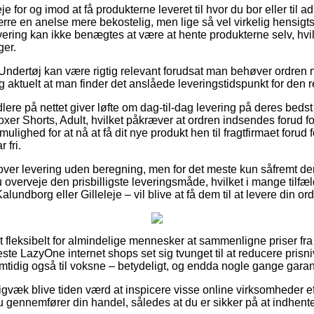
e for og imod at få produkterne leveret til hvor du bor eller til a
rre en anelse mere bekostelig, men lige så vel virkelig hensi
levering kan ikke benægtes at være at hente produkterne selv, hvil
ger.
 Undertøj kan være rigtig relevant forudsat man behøver ordre
g aktuelt at man finder det anslåede leveringstidspunkt for den r
re på nettet giver løfte om dag-til-dag levering på deres beds
er Shorts, Adult, hvilket påkræver at ordren indsendes forud for 
ulighed for at nå at få dit nye produkt hen til fragtfirmaet forud f
 fri.
over levering uden beregning, men for det meste kun såfremt der
 overveje den prisbilligste leveringsmåde, hvilket i mange tilfæ
undborg eller Gilleleje – vil blive at få dem til at levere din ord
fleksibelt for almindelige mennesker at sammenligne priser fra 
fleste LazyOne internet shops set sig tvunget til at reducere pris
amtidig også til voksne – betydeligt, og endda nogle gange garant
gvæk blive tiden værd at inspicere visse online virksomheder eft
du gennemfører din handel, således at du er sikker på at indhent