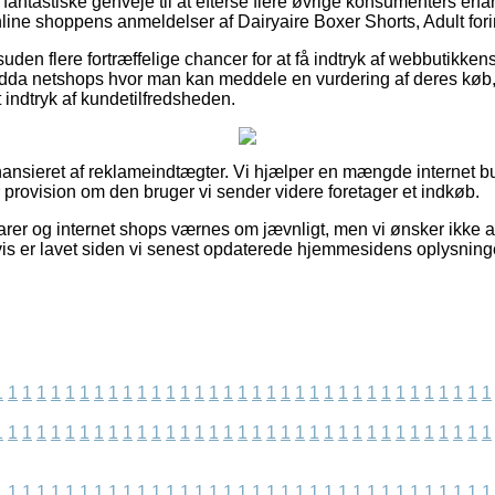
 fantastiske genveje til at efterse flere øvrige konsumenters erfar
online shoppens anmeldelser af Dairyaire Boxer Shorts, Adult fo
uden flere fortræffelige chancer for at få indtryk af webbutikken
dda netshops hvor man kan meddele en vurdering af deres køb
et indtryk af kundetilfredsheden.
nsieret af reklameindtægter. Vi hjælper en mængde internet but
 provision om den bruger vi sender videre foretager et indkøb.
er og internet shops værnes om jævnligt, men vi ønsker ikke at
vis er lavet siden vi senest opdaterede hjemmesidens oplysning
1
1
1
1
1
1
1
1
1
1
1
1
1
1
1
1
1
1
1
1
1
1
1
1
1
1
1
1
1
1
1
1
1
1
1
1
1
1
1
1
1
1
1
1
1
1
1
1
1
1
1
1
1
1
1
1
1
1
1
1
1
1
1
1
1
1
1
1
1
1
1
1
1
1
1
1
1
1
1
1
1
1
1
1
1
1
1
1
1
1
1
1
1
1
1
1
1
1
1
1
1
1
1
1
1