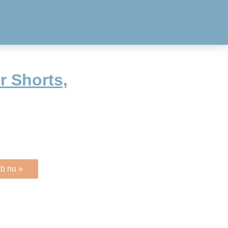
r Shorts,
b nu »