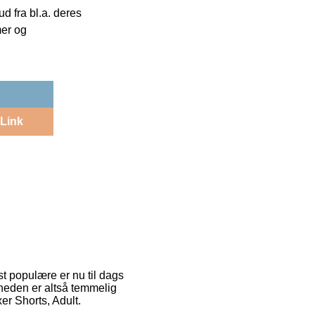
 fra bl.a. deres
mer og
Link
est populære er nu til dags
heden er altså temmelig
er Shorts, Adult.