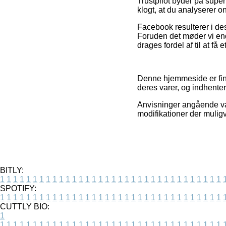
Trustpilot byder på super
klogt, at du analyserer 
Facebook resulterer i des
Foruden det møder vi en
drages fordel af til at få 
Denne hjemmeside er fina
deres varer, og indhenter
Anvisninger angående var
modifikationer der mulig
BITLY:
1
1
1
1
1
1
1
1
1
1
1
1
1
1
1
1
1
1
1
1
1
1
1
1
1
1
1
1
1
1
1
1
1
1
SPOTIFY:
1
1
1
1
1
1
1
1
1
1
1
1
1
1
1
1
1
1
1
1
1
1
1
1
1
1
1
1
1
1
1
1
1
1
CUTTLY BIO:
1
1
1
1
1
1
1
1
1
1
1
1
1
1
1
1
1
1
1
1
1
1
1
1
1
1
1
1
1
1
1
1
1
1
1