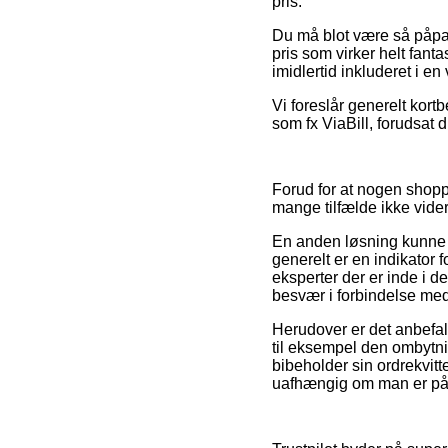
pris.
Du må blot være så påpass
pris som virker helt fant
imidlertid inkluderet i 
Vi foreslår generelt kort
som fx ViaBill, forudsat 
Forud for at nogen shopp
mange tilfælde ikke vider
En anden løsning kunne d
generelt er en indikator 
eksperter der er inde i d
besvær i forbindelse med
Herudover er det anbefal
til eksempel den ombytnin
bibeholder sin ordrekvitt
uafhængig om man er på i