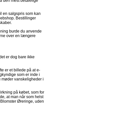
få den mest betalelige
il en salgspris som kan
webshop. Bestillinger
skaber.
løsning burde du anvende
gerne over en længere
 det er dog bare ikke
e er et billede på at e-
agkyndige som er inde i
u møder vanskeligheder i
irkning på købet, som for
nde, at man når som helst
y Blomster Øreringe, uden