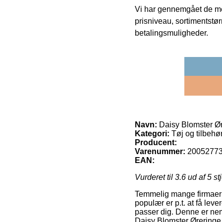
Vi har gennemgået de mes
prisniveau, sortimentstø
betalingsmuligheder.
Navn:
Daisy Blomster Ø
Kategori:
Tøj og tilbehør 
Producent:
Varenummer:
2005277
EAN:
Vurderet til
3.6
ud af 5 st
Temmelig mange firmaer på
populær er p.t. at få lev
passer dig. Denne er neml
Daisy Blomster Øreringe