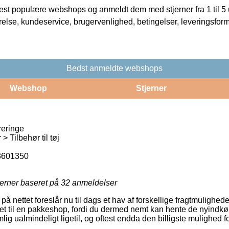
t populære webshops og anmeldt dem med stjerner fra 1 til 5 ud
rrelse, kundeservice, brugervenlighed, betingelser, leveringsfor
Bedst anmeldte webshops
Webshop
Stjerner
reringe
> Tilbehør til tøj
3601350
jerner baseret på
32
anmeldelser
 nettet foreslår nu til dags et hav af forskellige fragtmulighed
eret til en pakkeshop, fordi du dermed nemt kan hente de nyindk
ig ualmindeligt ligetil, og oftest endda den billigste mulighed f
.