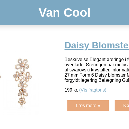
Van Cool
Daisy Blomste
Beskrivelse Elegant øreringe i 
overflade. Øreringen har motiv
af swarovski krystaller. Infor
27 mm Form 6 Daisy blomster Ma
forgyldt legering Belægning Gu
199
kr.
(Vis fragtpris)
Læs mere »
Kø