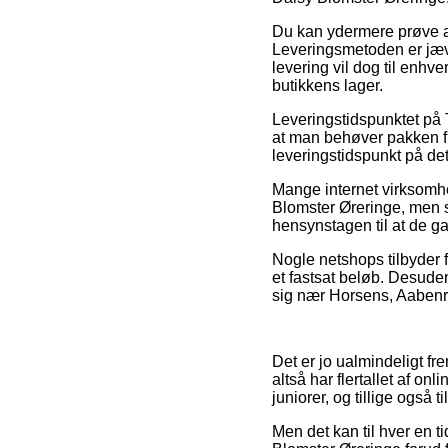
Du kan ydermere prøve at f
Leveringsmetoden er jævn
levering vil dog til enhv
butikkens lager.
Leveringstidspunktet på T
at man behøver pakken flu
leveringstidspunkt på det
Mange internet virksomhe
Blomster Øreringe, men s
hensynstagen til at de gar
Nogle netshops tilbyder f
et fastsat beløb. Desuden
sig nær Horsens, Aabenraa 
Det er jo ualmindeligt fre
altså har flertallet af on
juniorer, og tillige også
Men det kan til hver en t