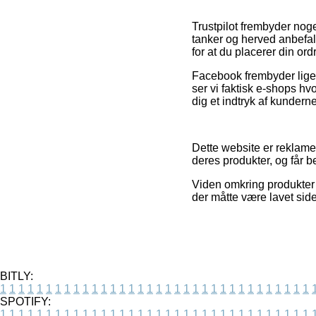
Trustpilot frembyder nog
tanker og herved anbefal
for at du placerer din ord
Facebook frembyder lige s
ser vi faktisk e-shops hv
dig et indtryk af kunderne
Dette website er reklame
deres produkter, og får
Viden omkring produkter o
der måtte være lavet side
BITLY:
1
1
1
1
1
1
1
1
1
1
1
1
1
1
1
1
1
1
1
1
1
1
1
1
1
1
1
1
1
1
1
1
1
1
SPOTIFY:
1
1
1
1
1
1
1
1
1
1
1
1
1
1
1
1
1
1
1
1
1
1
1
1
1
1
1
1
1
1
1
1
1
1