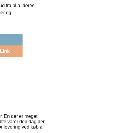
 fra bl.a. deres
mer og
Link
er. En der er meget
øbte varer den dag der
or levering ved køb af