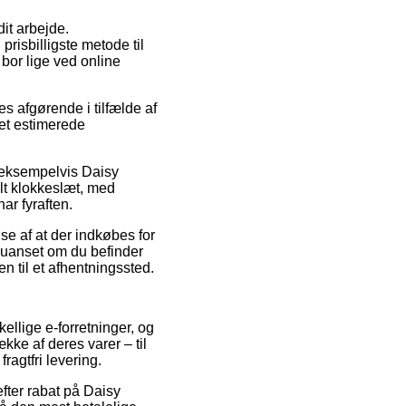
dit arbejde.
risbilligste metode til
 bor lige ved online
es afgørende i tilfælde af
det estimerede
, eksempelvis Daisy
lt klokkeslæt, med
ar fyraften.
se af at der indkøbes for
 – uanset om du befinder
en til et afhentningssted.
kellige e-forretninger, og
ække af deres varer – til
ragtfri levering.
efter rabat på Daisy