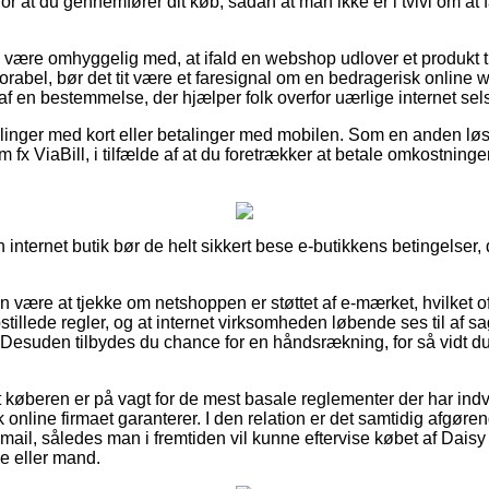
or at du gennemfører dit køb, sådan at man ikke er i tvivl om at 
være omhyggelig med, at ifald en webshop udlover et produkt t
rabel, bør det tit være et faresignal om en bedragerisk online 
af en bestemmelse, der hjælper folk overfor uærlige internet sel
tillinger med kort eller betalinger med mobilen. Som en anden 
 fx ViaBill, i tilfælde af at du foretrækker at betale omkostnin
n internet butik bør de helt sikkert bese e-butikkens betingelser,
 være at tjekke om netshoppen er støttet af e-mærket, hvilket oft
tillede regler, og at internet virksomheden løbende ses til af s
Desuden tilbydes du chance for en håndsrækning, for så vidt d
t køberen er på vagt for de mest basale reglementer der har indv
 online firmaet garanterer. I den relation er det samtidig afgøre
-mail, således man i fremtiden vil kunne eftervise købet af Dais
de eller mand.