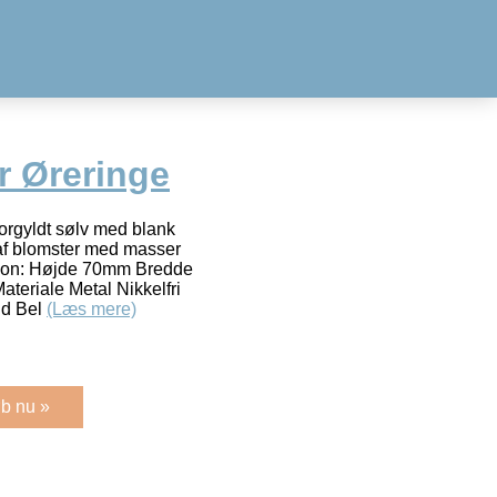
r Øreringe
forgyldt sølv med blank
 af blomster med masser
mation: Højde 70mm Bredde
teriale Metal Nikkelfri
ld Bel
(Læs mere)
b nu »