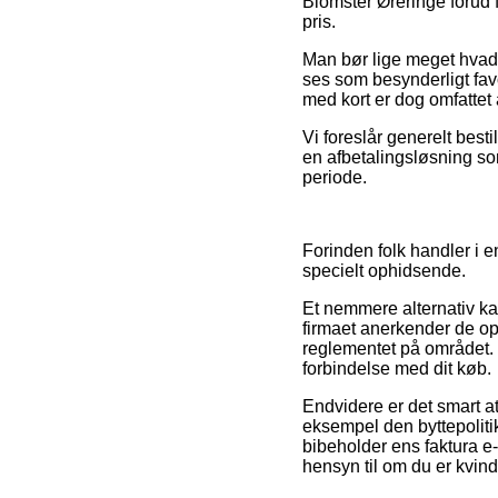
Blomster Øreringe forud f
pris.
Man bør lige meget hvad 
ses som besynderligt favo
med kort er dog omfattet 
Vi foreslår generelt bes
en afbetalingsløsning som
periode.
Forinden folk handler i e
specielt ophidsende.
Et nemmere alternativ kan
firmaet anerkender de ops
reglementet på området. 
forbindelse med dit køb.
Endvidere er det smart a
eksempel den byttepolitik
bibeholder ens faktura e
hensyn til om du er kvin