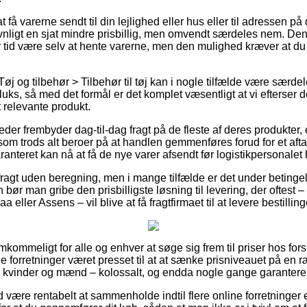
å varerne sendt til din lejlighed eller hus eller til adressen på 
ligt en sjat mindre prisbillig, men omvendt særdeles nem. Den p
er tid være selv at hente varerne, men den mulighed kræver at du
øj og tilbehør > Tilbehør til tøj kan i nogle tilfælde være særdel
ks, så med det formål er det komplet væsentligt at vi efterser 
 relevante produkt.
der frembyder dag-til-dag fragt på de fleste af deres produkter
om trods alt beroer på at handlen gemmenføres forud for et afta
anteret kan nå at få de nye varer afsendt før logistikpersonalet h
ragt uden beregning, men i mange tilfælde er det under betingel
 bør man gribe den prisbilligste løsning til levering, der oftest
eller Assens – vil blive at få fragtfirmaet til at levere bestilling
mkommeligt for alle og enhver at søge sig frem til priser hos fors
line forretninger været presset til at at sænke prisniveauet på en r
 til kvinder og mænd – kolossalt, og endda nogle gange garantere f
id være rentabelt at sammenholde indtil flere online forretninger 