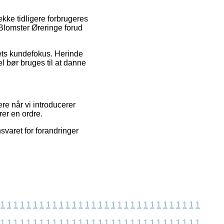
kke tidligere forbrugeres
 Blomster Øreringe forud
aets kundefokus. Herinde
el bør bruges til at danne
re når vi introducerer
er en ordre.
svaret for forandringer
1
1
1
1
1
1
1
1
1
1
1
1
1
1
1
1
1
1
1
1
1
1
1
1
1
1
1
1
1
1
1
1
1
1
1
1
1
1
1
1
1
1
1
1
1
1
1
1
1
1
1
1
1
1
1
1
1
1
1
1
1
1