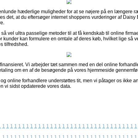
enlunde hæderlige muligheder for at se nøjere på en længere ræ
es det, at du eftersøger internet shoppens vurderinger af Daisy
re.
å vel ultra passelige metoder til at få kendskab til online firm
or kunder kan formulere en omtale af deres køb, hvilket lige så v
s tilfredshed.
finansieret. Vi arbejder tæt sammen med en del online forhandle
 betaling om en af de besøgende på vores hjemmeside gennemfør
g online forhandlere understøttes tit, men vi påtager os ikke an
n vi sidst opdaterede vores data.
1
1
1
1
1
1
1
1
1
1
1
1
1
1
1
1
1
1
1
1
1
1
1
1
1
1
1
1
1
1
1
1
1
1
1
1
1
1
1
1
1
1
1
1
1
1
1
1
1
1
1
1
1
1
1
1
1
1
1
1
1
1
1
1
1
1
1
1
1
1