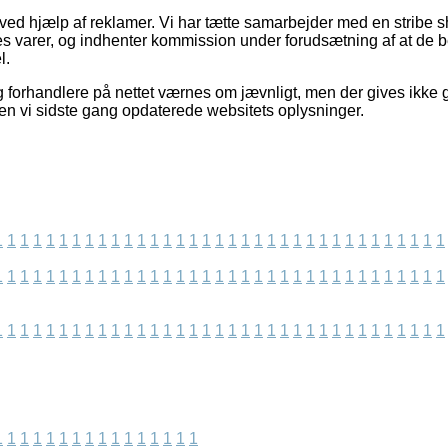
 ved hjælp af reklamer. Vi har tætte samarbejder med en stribe sh
nes varer, og indhenter kommission under forudsætning af at de
l.
forhandlere på nettet værnes om jævnligt, men der gives ikke g
den vi sidste gang opdaterede websitets oplysninger.
1
1
1
1
1
1
1
1
1
1
1
1
1
1
1
1
1
1
1
1
1
1
1
1
1
1
1
1
1
1
1
1
1
1
1
1
1
1
1
1
1
1
1
1
1
1
1
1
1
1
1
1
1
1
1
1
1
1
1
1
1
1
1
1
1
1
1
1
1
1
1
1
1
1
1
1
1
1
1
1
1
1
1
1
1
1
1
1
1
1
1
1
1
1
1
1
1
1
1
1
1
1
1
1
1
1
1
1
1
1
1
1
1
1
1
1
1
1
1
1
1