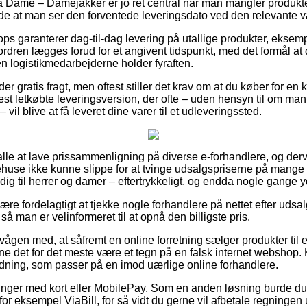
Dame – Damejakker er jo ret central når man mangler produktet 
de at man ser den forventede leveringsdato ved den relevante v
ps garanterer dag-til-dag levering på utallige produkter, ekse
 ordren lægges forud for et angivent tidspunkt, med det formål at 
en logistikmedarbejderne holder fyraften.
r gratis fragt, men oftest stiller det krav om at du køber for en 
mest letkøbte leveringsversion, der ofte – uden hensyn til om ma
vil blive at få leveret dine varer til et udleveringssted.
r alle at lave prissammenligning på diverse e-forhandlere, og d
huse ikke kunne slippe for at tvinge udsalgspriserne på mange a
ig til herrer og damer – eftertrykkeligt, og endda nogle gange yd
 fordelagtigt at tjekke nogle forhandlere på nettet efter udsalg
å man er velinformeret til at opnå den billigste pris.
ågen med, at såfremt en online forretning sælger produkter til e
unne det for det meste være et tegn på en falsk internet webshop
dning, som passer på en imod uærlige online forhandlere.
alinger med kort eller MobilePay. Som en anden løsning burde du
for eksempel ViaBill, for så vidt du gerne vil afbetale regningen 