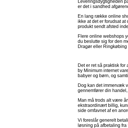
Leveringsdygtigheden på 
er det i sandhed afgøren
En lang række online sho
ikke at det er forudsat at
produkt sendt afsted ind
Flere online webshops yde
du beslutte sig for den 
Dragør eller Ringkøbing – 
Det er ret så praktisk fo
by Minimum internet vare
babyer og børn, og samtid
Dog kan det immervæk være
gennemfører din handel, s
Man må trods alt være årv
ekstraordinært billig, k
side omfavnet af en anor
Vi foreslår generelt bet
løsning på afbetaling fra 