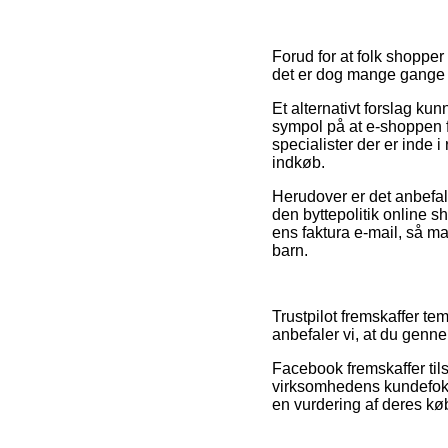
Forud for at folk shoppe
det er dog mange gange i
Et alternativt forslag k
sympol på at e-shoppen f
specialister der er inde i
indkøb.
Herudover er det anbefale
den byttepolitik online 
ens faktura e-mail, så m
barn.
Trustpilot fremskaffer t
anbefaler vi, at du genn
Facebook fremskaffer tils
virksomhedens kundefoku
en vurdering af deres køb