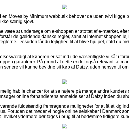
r i en Moves by Minimum webbutik behøver de uden tvivl kigge p
kke særlig sjovt.
unne være at undersøge om e-shoppen er støttet af e-mærket, efte
orstår de gældende danske regler, samt at internet shoppen lej
 reglerne. Desuden får du lejlighed til at blive hjulpet, ifald du
lsesværdigt at køberen er sat ind i de væsentligste vilkår i for
shoppen garanterer. På grund af dette er det også relevant, at m
an senere vil kunne bevidne sit køb af Daizy, uden hensyn til om
emmelig habile chancer for at se nøjere på mange andre kunders
emsøger online forhandlerens anmeldelser af Daizy inden du sh
varende fuldstændig fremragende muligheder for at få et kig ind 
s. Foruden det møder vi nogle online selskaber i Danmark som 
, hvilket ydermere bør tages i brug til at bedømme tidligere kun