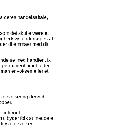
å deres handelsaftale,
rsom det skulle være et
lighedsvis undersøges af
 møder dilemmaer med dit
bindelse med handlen, fx
an permanent bibeholder
 man er voksen eller et
 oplevelser og derved
opper.
i internet
tilbyder folk at meddele
ders oplevelser.