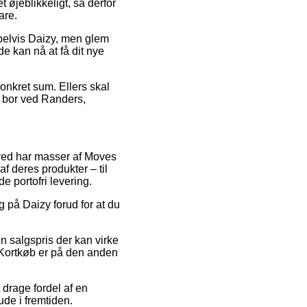
øjeblikkeligt, så derfor
are.
mpelvis Daizy, men glem
de kan nå at få dit nye
konkret sum. Ellers skal
n bor ved Randers,
erved har masser af Moves
f deres produkter – til
e portofri levering.
 på Daizy forud for at du
n salgspris der kan virke
. Kortkøb er på den anden
 drage fordel af en
ude i fremtiden.