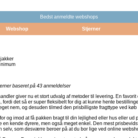
Bedst anmeldte webshops
Webshop
Stjerner
akker
inimum
jerner baseret på
43
anmeldelser
andler giver nu et stort udvalg af metoder til levering. En favorit
fordi det så er super fleksibelt for dig at kunne hente bestilling
get nem, og desuden tilmed den prisbilligste fragttype ved køb 
for og imod at få pakken bragt til din lejlighed eller hus eller ud
e en kende dyrere, men også meget enkel. Den mest prisbevidst
en selv, som desværre beroer på at du bor lige ved online web