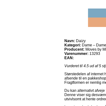
Navn:
Daizy
Kategori:
Dame – Damej
Producent:
Moves by M
Varenummer:
13293
EAN:
Vurderet til
4.5
ud af 5 st
Størstedelen af internet h
afsende til en pakkeshop, 
Fragtformen er nemlig me
Du kan alternativt afveje 
Denne viser sig desværr
utvivlsomt at hente ordr