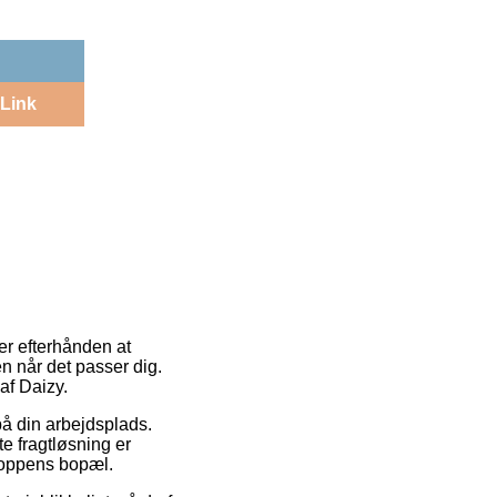
Link
 er efterhånden at
en når det passer dig.
af Daizy.
 på din arbejdsplads.
e fragtløsning er
shoppens bopæl.