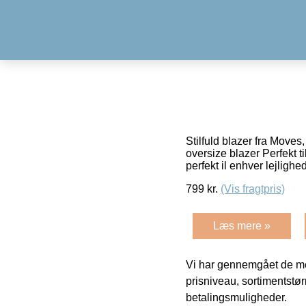
Stilfuld blazer fra Move
oversize blazer Perfekt ti
perfekt il enhver lejligh
799
kr.
(Vis fragtpris)
Læs mere »
Vi har gennemgået de mes
prisniveau, sortimentstø
betalingsmuligheder.