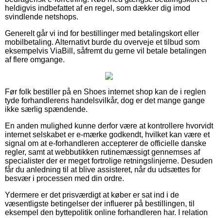
heldigvis indbefattet af en regel, som dækker dig imod
svindlende netshops.
Generelt går vi ind for bestillinger med betalingskort eller
mobilbetaling. Alternativt burde du overveje et tilbud som
eksempelvis ViaBill, såfremt du gerne vil betale betalingen
af flere omgange.
Før folk bestiller på en Shoes internet shop kan de i reglen
tyde forhandlerens handelsvilkår, dog er det mange gange
ikke særlig spændende.
En anden mulighed kunne derfor være at kontrollere hvorvidt
internet selskabet er e-mærke godkendt, hvilket kan være et
signal om at e-forhandleren accepterer de officielle danske
regler, samt at webbutikken rutinemæssigt gennemses af
specialister der er meget fortrolige retningslinjerne. Desuden
får du anledning til at blive assisteret, når du udsættes for
besvær i processen med din ordre.
Ydermere er det prisværdigt at køber er sat ind i de
væsentligste betingelser der influerer på bestillingen, til
eksempel den byttepolitik online forhandleren har. I relation