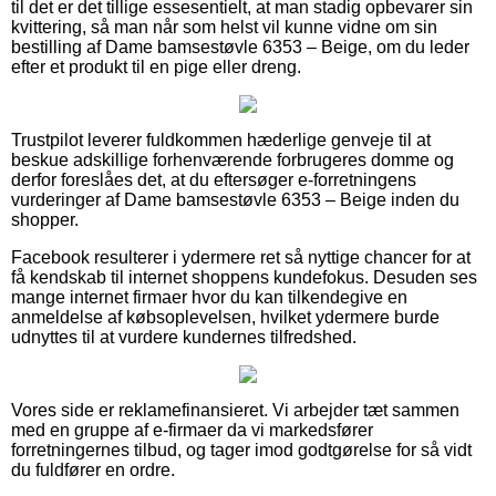
til det er det tillige essesentielt, at man stadig opbevarer sin
kvittering, så man når som helst vil kunne vidne om sin
bestilling af Dame bamsestøvle 6353 – Beige, om du leder
efter et produkt til en pige eller dreng.
Trustpilot leverer fuldkommen hæderlige genveje til at
beskue adskillige forhenværende forbrugeres domme og
derfor foreslåes det, at du eftersøger e-forretningens
vurderinger af Dame bamsestøvle 6353 – Beige inden du
shopper.
Facebook resulterer i ydermere ret så nyttige chancer for at
få kendskab til internet shoppens kundefokus. Desuden ses
mange internet firmaer hvor du kan tilkendegive en
anmeldelse af købsoplevelsen, hvilket ydermere burde
udnyttes til at vurdere kundernes tilfredshed.
Vores side er reklamefinansieret. Vi arbejder tæt sammen
med en gruppe af e-firmaer da vi markedsfører
forretningernes tilbud, og tager imod godtgørelse for så vidt
du fuldfører en ordre.