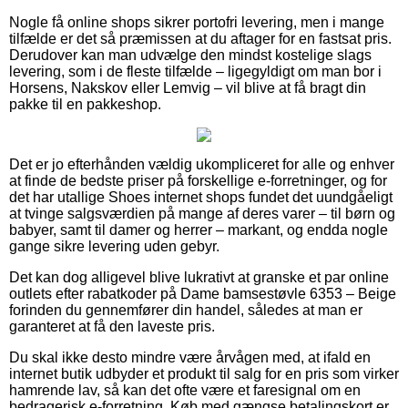
Nogle få online shops sikrer portofri levering, men i mange
tilfælde er det så præmissen at du aftager for en fastsat pris.
Derudover kan man udvælge den mindst kostelige slags
levering, som i de fleste tilfælde – ligegyldigt om man bor i
Horsens, Nakskov eller Lemvig – vil blive at få bragt din
pakke til en pakkeshop.
Det er jo efterhånden vældig ukompliceret for alle og enhver
at finde de bedste priser på forskellige e-forretninger, og for
det har utallige Shoes internet shops fundet det uundgåeligt
at tvinge salgsværdien på mange af deres varer – til børn og
babyer, samt til damer og herrer – markant, og endda nogle
gange sikre levering uden gebyr.
Det kan dog alligevel blive lukrativt at granske et par online
outlets efter rabatkoder på Dame bamsestøvle 6353 – Beige
forinden du gennemfører din handel, således at man er
garanteret at få den laveste pris.
Du skal ikke desto mindre være årvågen med, at ifald en
internet butik udbyder et produkt til salg for en pris som virker
hamrende lav, så kan det ofte være et faresignal om en
bedragerisk e-forretning. Køb med gængse betalingskort er