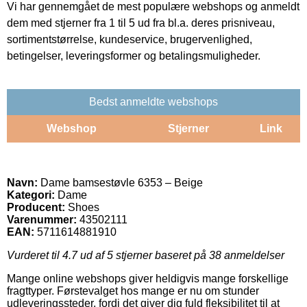
Vi har gennemgået de mest populære webshops og anmeldt
dem med stjerner fra 1 til 5 ud fra bl.a. deres prisniveau,
sortimentstørrelse, kundeservice, brugervenlighed,
betingelser, leveringsformer og betalingsmuligheder.
Bedst anmeldte webshops
Webshop
Stjerner
Link
Navn:
Dame bamsestøvle 6353 – Beige
Kategori:
Dame
Producent:
Shoes
Varenummer:
43502111
EAN:
5711614881910
Vurderet til
4.7
ud af 5 stjerner baseret på
38
anmeldelser
Mange online webshops giver heldigvis mange forskellige
fragttyper. Førstevalget hos mange er nu om stunder
udleveringssteder, fordi det giver dig fuld fleksibilitet til at