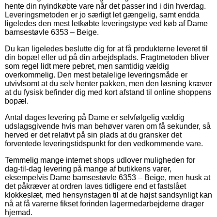
hente din nyindkøbte vare når det passer ind i din hverdag.
Leveringsmetoden er jo særligt let gængelig, samt endda
ligeledes den mest letkøbte leveringstype ved køb af Dame
bamsestøvle 6353 – Beige.
Du kan ligeledes beslutte dig for at få produkterne leveret til
din bopæl eller ud på din arbejdsplads. Fragtmetoden bliver
som regel lidt mere pebret, men samtidig vældig
overkommelig. Den mest betalelige leveringsmåde er
utvivlsomt at du selv henter pakken, men den løsning kræver
at du fysisk befinder dig med kort afstand til online shoppens
bopæl.
Antal dages levering på Dame er selvfølgelig vældig
udslagsgivende hvis man behøver varen om få sekunder, så
herved er det relativt på sin plads at du gransker det
forventede leveringstidspunkt for den vedkommende vare.
Temmelig mange internet shops udlover muligheden for
dag-til-dag levering på mange af butikkens varer,
eksempelvis Dame bamsestøvle 6353 – Beige, men husk at
det påkræver at ordren laves tidligere end et fastslået
klokkeslæt, med hensynstagen til at de højst sandsynligt kan
nå at få varerne fikset forinden lagermedarbejderne drager
hjemad.