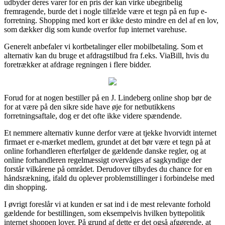
udbyder deres varer for en pris der kan virke ubegribelig
fremragende, burde det i nogle tilfælde være et tegn på en fup e-
forretning. Shopping med kort er ikke desto mindre en del af en lov,
som dækker dig som kunde overfor fup internet varehuse.
Generelt anbefaler vi kortbetalinger eller mobilbetaling. Som et
alternativ kan du bruge et afdragstilbud fra f.eks. ViaBill, hvis du
foretrækker at afdrage regningen i flere bidder.
Forud for at nogen bestiller på en J. Lindeberg online shop bør de
for at være på den sikre side have øje for netbutikkens
forretningsaftale, dog er det ofte ikke videre spændende.
Et nemmere alternativ kunne derfor være at tjekke hvorvidt internet
firmaet er e-mærket medlem, grundet at det bør være et tegn på at
online forhandleren efterfølger de gældende danske regler, og at
online forhandleren regelmæssigt overvåges af sagkyndige der
forstår vilkårene på området. Derudover tilbydes du chance for en
håndsrækning, ifald du oplever problemstillinger i forbindelse med
din shopping.
I øvrigt foreslår vi at kunden er sat ind i de mest relevante forhold
gældende for bestillingen, som eksempelvis hvilken byttepolitik
internet shoppen lover. På grund af dette er det også afgørende, at