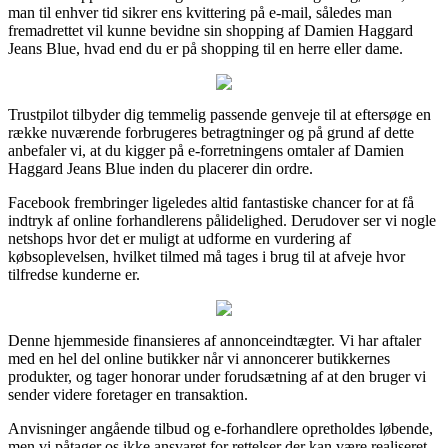
man til enhver tid sikrer ens kvittering på e-mail, således man
fremadrettet vil kunne bevidne sin shopping af Damien Haggard
Jeans Blue, hvad end du er på shopping til en herre eller dame.
Trustpilot tilbyder dig temmelig passende genveje til at eftersøge en
række nuværende forbrugeres betragtninger og på grund af dette
anbefaler vi, at du kigger på e-forretningens omtaler af Damien
Haggard Jeans Blue inden du placerer din ordre.
Facebook frembringer ligeledes altid fantastiske chancer for at få
indtryk af online forhandlerens pålidelighed. Derudover ser vi nogle
netshops hvor det er muligt at udforme en vurdering af
købsoplevelsen, hvilket tilmed må tages i brug til at afveje hvor
tilfredse kunderne er.
Denne hjemmeside finansieres af annonceindtægter. Vi har aftaler
med en hel del online butikker når vi annoncerer butikkernes
produkter, og tager honorar under forudsætning af at den bruger vi
sender videre foretager en transaktion.
Anvisninger angående tilbud og e-forhandlere opretholdes løbende,
men vi påtager os ikke ansvaret for rettelser der kan være realiseret