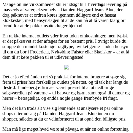
Mange online virksomheder stiller udsigt til 1 hverdags levering på
massevis af varer, eksempelvis Damien Haggard Jeans Blue, der
dog påkræver at ordren køres igennem tidligere end et fastsat
klokkeslæt, med hensynstagen til at de kan nå at få varen klargjort
forud for at de pakkeansatte drager hjemad.
En række internet outlets yder fragt uden omkostninger, men typisk
er det påkrævet at der aftages for en bestemt pris. I øvrigt burde du
snuppe den mindst kostelige fragttype, hvilket gerne – uden hensyn
til om du bor i Fredericia, Nykøbing Falster eller Skælskør – er at få
dem til at køre pakken til et udleveringssted.
Det er jo efterhånden ret så praktisk for internetbrugere at søge sig
frem til priser hos forskellige outlets på nettet, og til tak har langt de
fleste J. Lindeberg e-firmaer været presset til at at nedbringe
salgsværdien på varerne – til babyer og børn, samt også til damer og
herrer – betragteligt, og endda nogle gange frembyde fri fragt.
Men det kan trods alt vise sig lønnende at analysere et par online
shops efter udsalg på Damien Haggard Jeans Blue inden du
shopper, således at du er velinformeret til at opnå den billigste pris.
Man må lige meget hvad være så påvagt, at når en online forretning