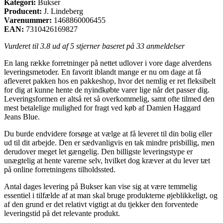
Kategori:
Bukser
Producent:
J. Lindeberg
Varenummer:
1468860006455
EAN:
7310426169827
Vurderet til
3.8
ud af 5 stjerner baseret på
33
anmeldelser
En lang række forretninger på nettet udlover i vore dage alverdens
leveringsmetoder. En favorit iblandt mange er nu om dage at få
afleveret pakken hos en pakkeshop, hvor det nemlig er ret fleksibelt
for dig at kunne hente de nyindkøbte varer lige når det passer dig.
Leveringsformen er altså ret så overkommelig, samt ofte tilmed den
mest betalelige mulighed for fragt ved køb af Damien Haggard
Jeans Blue.
Du burde endvidere forsøge at vælge at få leveret til din bolig eller
ud til dit arbejde. Den er sædvanligvis en tak mindre prisbillig, men
derudover meget let gængelig. Den billigste leveringstype er
unægtelig at hente varerne selv, hvilket dog kræver at du lever tæt
på online forretningens tilholdssted.
Antal dages levering på Bukser kan vise sig at være temmelig
essentiel i tilfælde af at man skal bruge produkterne øjeblikkeligt, og
af den grund er det relativt vigtigt at du tjekker den forventede
leveringstid på det relevante produkt.