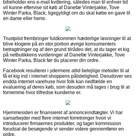
bibeholder ens e-mail kvittering, således man til enhver tid
vil kunne eftervise sit køb af Danefæ Vinterjakke, Tove
Winter Parka, Black, ligegyldigt om du skal købe en gave til
en dame eller herre.
Trustpilot frembringer fuldkommen hæderlige løsninger til at
blive klogere på en stor portion øvrige konsumenters
betragtninger og af den grund tilrådes det, at du tager et kig
på netbutikkens vurderinger af Danefæ Vinterjakke, Tove
Winter Parka, Black før du placerer din ordre.
Facebook resulterer i ydermere altid belejlige metoder til at
få et kig ind i internet shoppens pålidelighed. Derudover ses
endda internet varehuse hvor folk kan nedfælde en
evaluering af deres køb, som desuden må tages i brug til at
fornemme hvor tilfredse kunderne er.
Hjemmesiden er finansieret af annonceindtægter. Vi har
samarbejder med flere internet forretninger hvori vi
introducerer firmaernes produkter, og tager kommission
forudsat de besøgende vi sender videre gennemfører en
ordre.