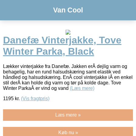
Van Cool
Danefæ Vinterjakke, Tove
Winter Parka, Black
Lækker vinterjakke fra Danefæ. Jakken erÂ dejlig varm og
behagelig, har en rund halsudskæring samt elastik ved
håndled og halsudskæring. EnÂ cool vinterjakke iÂ en enkel
stil derÂ kan holde dig varm og tør på kolde dage. Tove
Winter ParkaÂ er vind og vand
(Læs mere)
1195
kr.
(Vis fragtpris)
Læs mere »
Køb nu »