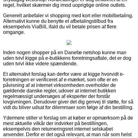
regel, hvilket skærmer dig imod uoprigtige online outlets.
Generelt anbefaler vi shopping med kort eller mobilbetaling.
Alternativt kunne du benytte et afbetalingstilbud fra
eksempelvis ViaBill, ifald du vil betale prisen af flere
omgange.
Inden nogen shopper på en Danefæ netshop kunne man
uden tvivl kigge på e-butikkens forretningsaftale, det er dog
uden tvivl ikke videre spændende.
Et alternativt forslag kan derfor være at kigge hvorvidt e-
forretningen er verificeret af e-mærket, som ofte er en
påvisning af at internet virksomheden overholder de
gældende danske regler, udover at internet butikken
regelmæssigt undersøges af eksperter der forstår
lovgivningen. Derudover giver det dig genvej til støtte, for så
vidt du bliver udsat for dilemmaer som følge af din bestilling.
Ydermere stiller vi forslag om at køber er opmærksom på de
mest aktuelle vilkår der indvirker på bestillingen,
eksempelvis den returneringsret internet selskabet
anvender. Derfor er det også relevant, at man når som helst