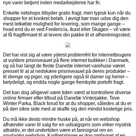
nye varer betjent inden medarbejderne har fri.
Enkelte netshops tilbyder gratis fragt, men typisk kun når du
shopper for et konkret beløb. I øvrigt bør man udse dig den
mest letkøbte mulighed for levering, som mange gange –
hvad end du er ved Fredericia, Ikast eller Skagen – vil være
at få fragtfirmaet til at levere din pakke til et afhentningssted.
Det har vist sig at være yderst problemfrit for internetbrugere
at vurdere prisniveauet på flere internet butikker i Danmark,
og så har langt de fleste Danefæ internet varehuse været
presset til at at nedskære prisniveauet på deres produkter –
til drenge og piger, og yderligere også til damer og herrer –
betydeligt, og endda nogle gange frembyde portofri fragt.
Det kan dog alligevel være tiden værd at kontrollere diverse
online firmaer efter tilbud på Danefæ Vinterjakke, Tove
Winter Parka, Black forud for at du shopper, således at du er
på den sikre side med at skaffe sig den mindst kostelige pris.
Du må ikke desto mindre huske på, at når en webshop
afhænder varer til salg for en udsalgspris som virker mystisk
attraktiv, er det undertiden være et faresignal om en
snydagtig webshop. Kortbetalinger er dog omfavnet af en