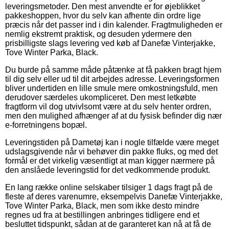
leveringsmetoder. Den mest anvendte er for øjeblikket
pakkeshoppen, hvor du selv kan afhente din ordre lige
præcis når det passer ind i din kalender. Fragtmuligheden er
nemlig ekstremt praktisk, og desuden ydermere den
prisbilligste slags levering ved køb af Danefæ Vinterjakke,
Tove Winter Parka, Black.
Du burde på samme måde påtænke at få pakken bragt hjem
til dig selv eller ud til dit arbejdes adresse. Leveringsformen
bliver undertiden en lille smule mere omkostningsfuld, men
derudover særdeles ukompliceret. Den mest letkøbte
fragtform vil dog utvivlsomt være at du selv henter ordren,
men den mulighed afhænger af at du fysisk befinder dig nær
e-forretningens bopæl.
Leveringstiden på Dametøj kan i nogle tilfælde være meget
udslagsgivende når vi behøver din pakke fluks, og med det
formål er det virkelig væsentligt at man kigger nærmere på
den anslåede leveringstid for det vedkommende produkt.
En lang række online selskaber tilsiger 1 dags fragt på de
fleste af deres varenumre, eksempelvis Danefæ Vinterjakke,
Tove Winter Parka, Black, men som ikke desto mindre
regnes ud fra at bestillingen anbringes tidligere end et
besluttet tidspunkt, sådan at de garanteret kan nå at få de