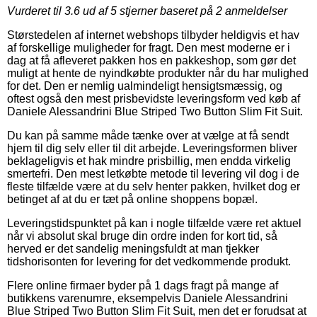
Vurderet til
3.6
ud af 5 stjerner baseret på
2
anmeldelser
Størstedelen af internet webshops tilbyder heldigvis et hav
af forskellige muligheder for fragt. Den mest moderne er i
dag at få afleveret pakken hos en pakkeshop, som gør det
muligt at hente de nyindkøbte produkter når du har mulighed
for det. Den er nemlig ualmindeligt hensigtsmæssig, og
oftest også den mest prisbevidste leveringsform ved køb af
Daniele Alessandrini Blue Striped Two Button Slim Fit Suit.
Du kan på samme måde tænke over at vælge at få sendt
hjem til dig selv eller til dit arbejde. Leveringsformen bliver
beklageligvis et hak mindre prisbillig, men endda virkelig
smertefri. Den mest letkøbte metode til levering vil dog i de
fleste tilfælde være at du selv henter pakken, hvilket dog er
betinget af at du er tæt på online shoppens bopæl.
Leveringstidspunktet på kan i nogle tilfælde være ret aktuel
når vi absolut skal bruge din ordre inden for kort tid, så
herved er det sandelig meningsfuldt at man tjekker
tidshorisonten for levering for det vedkommende produkt.
Flere online firmaer byder på 1 dags fragt på mange af
butikkens varenumre, eksempelvis Daniele Alessandrini
Blue Striped Two Button Slim Fit Suit, men det er forudsat at