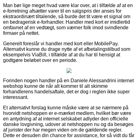
Man bør lige meget hvad være klar over, at i tilfælde af at en
e-forretning afsætter varer til en salgspris der anses for
ekstraordinært tiltalende, så burde det tit være et signal om
en bedragerisk e-forhandler. Handler med kort er imidlertid
omfavnet af en vedtægt, som værner folk imod svindlende
firmaer på nettet.
Generelt foreslår vi handler med kort eller MobilePay.
Alternativt kunne du drage nytte af et afbetalingstilbud som
eksempelvis ViaBill, i tilfælde af at du har til hensigt at
godtgøre beløbet over en periode.
Forinden nogen handler på en Daniele Alessandrini internet
webshop kunne de når alt kommer til alt skimme
forhandlerens handelsaftale, det er dog i reglen ikke super
interessant.
Et alternativt forslag kunne måske være at se nærmere på
hvorvidt netshoppen er e-mærket medlem, hvilket bør være
en antydning af at internet selskabet adlyder den officielle
danske lovgivning, udover at netshoppen nu og da besøges
af jurister der har megen viden om de gældende regler.
Dette er desuden din chance for assistance, for så vidt du får