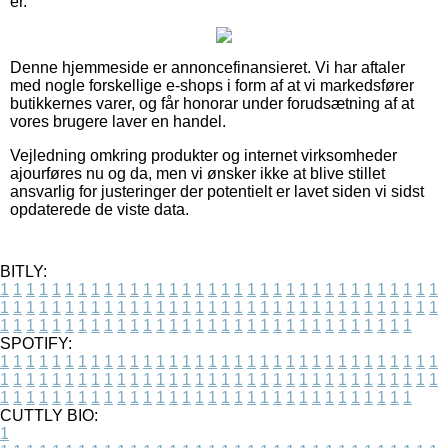
er.
Denne hjemmeside er annoncefinansieret. Vi har aftaler
med nogle forskellige e-shops i form af at vi markedsfører
butikkernes varer, og får honorar under forudsætning af at
vores brugere laver en handel.
Vejledning omkring produkter og internet virksomheder
ajourføres nu og da, men vi ønsker ikke at blive stillet
ansvarlig for justeringer der potentielt er lavet siden vi sidst
opdaterede de viste data.
BITLY:
1
1
1
1
1
1
1
1
1
1
1
1
1
1
1
1
1
1
1
1
1
1
1
1
1
1
1
1
1
1
1
1
1
1
1
1
1
1
1
1
1
1
1
1
1
1
1
1
1
1
1
1
1
1
1
1
1
1
1
1
1
1
1
1
1
1
1
1
1
1
1
1
1
1
1
1
1
1
1
1
1
1
1
1
1
1
1
1
1
1
1
1
1
1
1
1
1
1
1
1
SPOTIFY:
1
1
1
1
1
1
1
1
1
1
1
1
1
1
1
1
1
1
1
1
1
1
1
1
1
1
1
1
1
1
1
1
1
1
1
1
1
1
1
1
1
1
1
1
1
1
1
1
1
1
1
1
1
1
1
1
1
1
1
1
1
1
1
1
1
1
1
1
1
1
1
1
1
1
1
1
1
1
1
1
1
1
1
1
1
1
1
1
1
1
1
1
1
1
1
1
1
1
1
1
CUTTLY BIO:
1