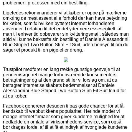
problemer i processen med din bestilling.
Ligeledes rekommanderer vi at køber er oppe på mærkerne
omkring de mest essentielle forhold der kan have betydning
for købet, som fx hvilken bytteret internet forhandleren
anvender. I relation til det er det ydermere essesentielt, at
man til enhver tid opbevarer sin kvitteringsmail, således man
altid vil kunne bekræfte sin bestilling af Daniele Alessandrini
Blue Striped Two Button Slim Fit Suit, uden hensyn til om du
søger et produkt til en pige eller dreng.
Trustpilot medfører en lang række gunstige genveje til at
gennemsøge ret mange forhenværende konsumenters
betragtninger og af den grund stiller vi forslag om, at du
betragter internet selskabets bedømmelser af Daniele
Alessandrini Blue Striped Two Button Slim Fit Suit forud for
at du køber.
Facebook genererer desuden tilpas gode chancer for at få
kendskab til webbutikkens popularitet. Herinde møder vi
mange internet firmaer som giver kunderne mulighed for at
nedfælde en omtale af virksomhedens service, som også
bør drages fordel af til at få et indtryk af hvor glade kunderne