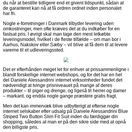
du når at bestille tidligere end et givent tidspunkt, sådan at
de garanteret kan nå at få ordren ordnet inden personalet
har fri.
Nogle e-forretninger i Danmark tilbyder levering uden
omkostninger, men ofte kræves det at du indkøber for en
fastsat pris. I øvrigt skal man tage den mest letkøbte
leveringsmodel, hvilket i de fleste tilfælde – om man bor i
Aarhus, Nakskov eller Sæby – vil blive at få dem til at levere
varerne til et udleveringssted.
Det er efterhånden meget let for enhver at prissammenligne i
blandt forskellige internet webshops, og for det har en hel
del Daniele Alessandrini internet virksomheder fundet det
nødvendigt at tvinge prisniveauet på mange af deres
produkter – til piger og drenge, og ligeså til herrer og damer
– markant, og endda nogle gange præstere gratis fragt.
Men det kan immervæk blive udbytterigt at efterse nogle
internet selskaber efter udsalg på Daniele Alessandrini Blue
Striped Two Button Slim Fit Suit inden du færdiggør din
shopping, således at man er på den sikre side med at opnå
den billigste pris.