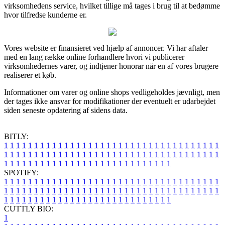
virksomhedens service, hvilket tillige må tages i brug til at bedømme
hvor tilfredse kunderne er.
Vores website er finansieret ved hjælp af annoncer. Vi har aftaler
med en lang række online forhandlere hvori vi publicerer
virksomhedernes varer, og indtjener honorar når en af vores brugere
realiserer et køb.
Informationer om varer og online shops vedligeholdes jævnligt, men
der tages ikke ansvar for modifikationer der eventuelt er udarbejdet
siden seneste opdatering af sidens data.
BITLY:
1
1
1
1
1
1
1
1
1
1
1
1
1
1
1
1
1
1
1
1
1
1
1
1
1
1
1
1
1
1
1
1
1
1
1
1
1
1
1
1
1
1
1
1
1
1
1
1
1
1
1
1
1
1
1
1
1
1
1
1
1
1
1
1
1
1
1
1
1
1
1
1
1
1
1
1
1
1
1
1
1
1
1
1
1
1
1
1
1
1
1
1
1
1
1
1
1
1
1
1
SPOTIFY:
1
1
1
1
1
1
1
1
1
1
1
1
1
1
1
1
1
1
1
1
1
1
1
1
1
1
1
1
1
1
1
1
1
1
1
1
1
1
1
1
1
1
1
1
1
1
1
1
1
1
1
1
1
1
1
1
1
1
1
1
1
1
1
1
1
1
1
1
1
1
1
1
1
1
1
1
1
1
1
1
1
1
1
1
1
1
1
1
1
1
1
1
1
1
1
1
1
1
1
1
CUTTLY BIO:
1