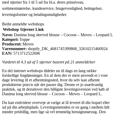
med stjerner fra 1 til 5 ud fra bl.a. deres prisniveau,
sortimentstørrelse, kundeservice, brugervenlighed, betingelser,
leveringsformer og betalingsmuligheder.
Bedst anmeldte webshops
Webshop
Stjerner
Link
Navn:
Danima long sleeved blouse – Cocoon – Moves – Leopard L
Kategori:
Toppe
Producent:
Moves
Varenummer:
shopify_DK_4681745399868_32610215460924
EAN:
5713712522696
Vurderet til
4.3
ud af 5 stjerner baseret på
21
anmeldelser
En del internet webshops tildeler nu til dags en lang række
forskellige fragtløsninger. En af dem der er mest anvendt er i vore
dage levering til et afhentningssted, hvor du selv kan afhente
produkterne præcis når det passer dig. Denne er jo usædvanlig
praktisk, og tit derudover den billigste leveringsversion ved køb af
Danima long sleeved blouse – Cocoon – Moves – Leopard L.
Du kan endvidere overveje at vælge at få leveret til din bopæl eller
ud på din arbejdsplads. Leveringsmetoden er en gang i mellem lidt
mindre prisbillig, men lige så vel temmelig hensigtsmæssig. Den