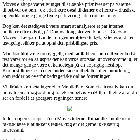
Moves e-shops været tvunget til at sænke prisniveauet på varerne –
til babyer og børn, og yderligere også til damer og herrer – drastisk,
og endda nogle gange byde på levering uden omkostninger.
Dog kan det stadigvæk være smart at analysere et par internet
butikker efter udsalg på Danima long sleeved blouse – Cocoon –
Moves – Leopard L inden du gennemfører dit køb, således at du er
usvigeligt sikker på at opnå den prisbilligste pris.
Man bør blot være omhyggelig med, at ifald en shop udbyder bedst i
test varer for en salgspris der kan virke uforståeligt overkommelig, er
det mange gange være et kendetegn på en uoprigtig netshop.
Kortbestillinger er på den anden side indbefattet af en anordning,
som redder os overfor bedrageriske online forretninger.
Vi tilråder kortbetalinger eller MobilePay. Som et alternativ kan du
udnytte en afdragsordning fra eksempelvis ViaBill, i tilfælde af at du
ser en fordel i at godtgøre regningen senere.
Inden nogen shopper på en Moves internet forhandler burde man
faktisk læse e-butikkens regler, dog er det gerne ikke særlig
interessant.