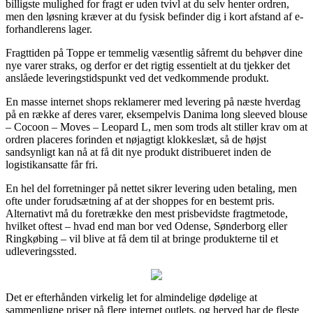
billigste mulighed for fragt er uden tvivl at du selv henter ordren,
men den løsning kræver at du fysisk befinder dig i kort afstand af e-
forhandlerens lager.
Fragttiden på Toppe er temmelig væsentlig såfremt du behøver dine
nye varer straks, og derfor er det rigtig essentielt at du tjekker det
anslåede leveringstidspunkt ved det vedkommende produkt.
En masse internet shops reklamerer med levering på næste hverdag
på en række af deres varer, eksempelvis Danima long sleeved blouse
– Cocoon – Moves – Leopard L, men som trods alt stiller krav om at
ordren placeres forinden et nøjagtigt klokkeslæt, så de højst
sandsynligt kan nå at få dit nye produkt distribueret inden de
logistikansatte får fri.
En hel del forretninger på nettet sikrer levering uden betaling, men
ofte under forudsætning af at der shoppes for en bestemt pris.
Alternativt må du foretrække den mest prisbevidste fragtmetode,
hvilket oftest – hvad end man bor ved Odense, Sønderborg eller
Ringkøbing – vil blive at få dem til at bringe produkterne til et
udleveringssted.
Det er efterhånden virkelig let for almindelige dødelige at
sammenligne priser på flere internet outlets, og herved har de fleste