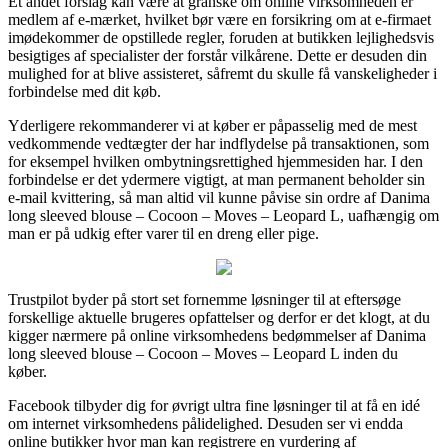
Et andet forslag kan være at granske om online virksomheden er
medlem af e-mærket, hvilket bør være en forsikring om at e-firmaet
imødekommer de opstillede regler, foruden at butikken lejlighedsvis
besigtiges af specialister der forstår vilkårene. Dette er desuden din
mulighed for at blive assisteret, såfremt du skulle få vanskeligheder i
forbindelse med dit køb.
Yderligere rekommanderer vi at køber er påpasselig med de mest
vedkommende vedtægter der har indflydelse på transaktionen, som
for eksempel hvilken ombytningsrettighed hjemmesiden har. I den
forbindelse er det ydermere vigtigt, at man permanent beholder sin
e-mail kvittering, så man altid vil kunne påvise sin ordre af Danima
long sleeved blouse – Cocoon – Moves – Leopard L, uafhængig om
man er på udkig efter varer til en dreng eller pige.
Trustpilot byder på stort set fornemme løsninger til at eftersøge
forskellige aktuelle brugeres opfattelser og derfor er det klogt, at du
kigger nærmere på online virksomhedens bedømmelser af Danima
long sleeved blouse – Cocoon – Moves – Leopard L inden du
køber.
Facebook tilbyder dig for øvrigt ultra fine løsninger til at få en idé
om internet virksomhedens pålidelighed. Desuden ser vi endda
online butikker hvor man kan registrere en vurdering af