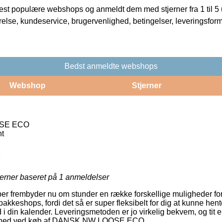
t populære webshops og anmeldt dem med stjerner fra 1 til 5 ud
rrelse, kundeservice, brugervenlighed, betingelser, leveringsfor
Bedst anmeldte webshops
Webshop
Stjerner
SE ECO
nt
1
jerner baseret på
1
anmeldelser
ber frembyder nu om stunder en række forskellige muligheder for
kkeshops, fordi det så er super fleksibelt for dig at kunne hent
d i din kalender. Leveringsmetoden er jo virkelig bekvem, og tit
lighed ved køb af DANSK NW LOOSE ECO.