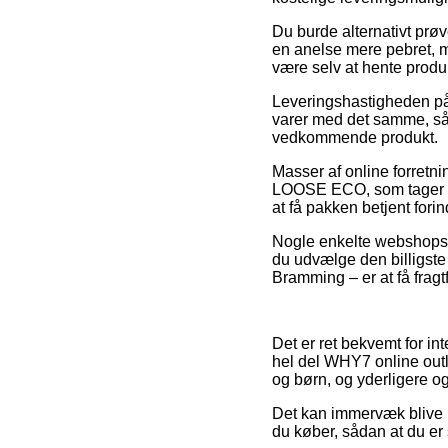
Du burde alternativt prøve
en anelse mere pebret, m
være selv at hente produ
Leveringshastigheden på 
varer med det samme, så i
vedkommende produkt.
Masser af online forret
LOOSE ECO, som tager udg
at få pakken betjent fori
Nogle enkelte webshops t
du udvælge den billigste 
Bramming – er at få fragtf
Det er ret bekvemt for int
hel del WHY7 online outl
og børn, og yderligere o
Det kan immervæk blive 
du køber, sådan at du er 