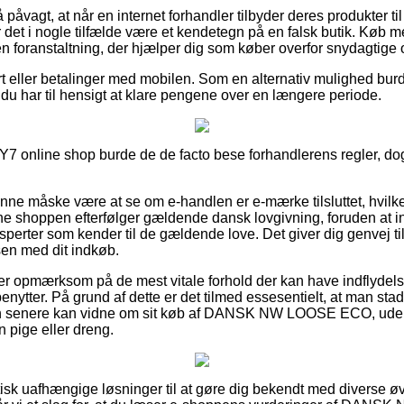
 påvagt, at når en internet forhandler tilbyder deres produkter t
er det i nogle tilfælde være et kendetegn på en falsk butik. Køb
i en foranstaltning, der hjælper dig som køber overfor snydagtige 
t eller betalinger med mobilen. Som en alternativ mulighed bu
år du har til hensigt at klare pengene over en længere periode.
Y7 online shop burde de de facto bese forhandlerens regler, dog 
nne måske være at se om e-handlen er e-mærke tilsluttet, hvilket
ine shoppen efterfølger gældende dansk lovgivning, foruden at in
sperter som kender til de gældende love. Det giver dig genvej til 
en med dit indkøb.
n er opmærksom på de mest vitale forhold der kan have indflydel
 benytter. På grund af dette er det tilmed essesentielt, at man s
n senere kan vidne om sit køb af DANSK NW LOOSE ECO, uden
en pige eller dreng.
aktisk uafhængige løsninger til at gøre dig bekendt med diverse 