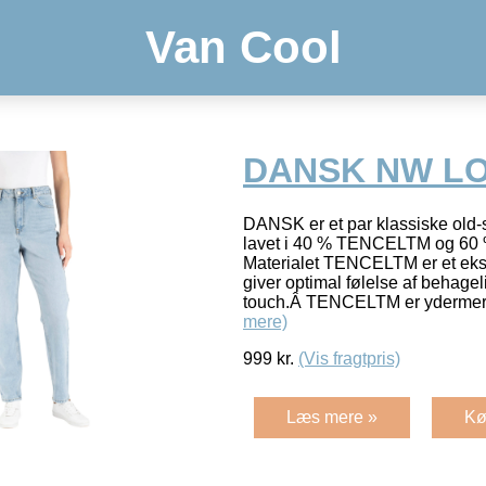
Van Cool
DANSK NW L
DANSK er et par klassiske old-
lavet i 40 % TENCELTM og 60 
Materialet TENCELTM er et eksk
giver optimal følelse af behageli
touch.Â TENCELTM er ydermere
mere)
999
kr.
(Vis fragtpris)
Læs mere »
Kø