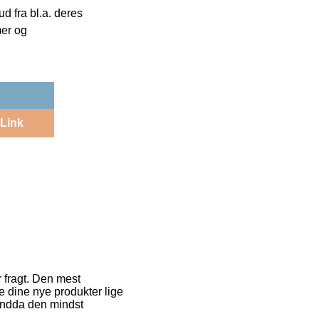
 fra bl.a. deres
mer og
Link
 fragt. Den mest
e dine nye produkter lige
 endda den mindst