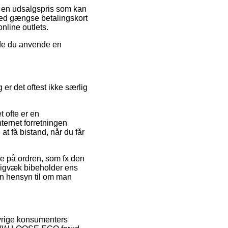
il en udsalgspris som kan
 med gængse betalingskort
online outlets.
rde du anvende en
er det oftest ikke særlig
 ofte er en
ternet forretningen
at få bistand, når du får
se på ordren, som fx den
tadigvæk bibeholder ens
 hensyn til om man
øvrige konsumenters