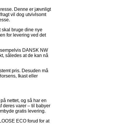
adresse. Denne er jævnligt
ragt vil dog utvivlsomt
esse.
t skal bruge dine nye
en for levering ved det
e, eksempelvis DANSK NW
t, således at de kan nå
bestemt pris. Desuden må
orsens, Ikast eller
 på nettet, og så har en
 deres varer – til babyer
mbyde gratis levering.
 LOOSE ECO forud for at