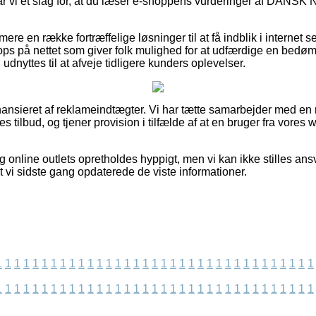
lår vi et slag for, at du læser e-shoppens vurderinger af DAN
e en række fortræffelige løsninger til at få indblik i internet s
ops på nettet som giver folk mulighed for at udfærdige en bed
n udnyttes til at afveje tidligere kunders oplevelser.
nsieret af reklameindtægter. Vi har tætte samarbejder med en 
s tilbud, og tjener provision i tilfælde af at en bruger fra vores 
g online outlets opretholdes hyppigt, men vi kan ikke stilles ansv
 at vi sidste gang opdaterede de viste informationer.
1
1
1
1
1
1
1
1
1
1
1
1
1
1
1
1
1
1
1
1
1
1
1
1
1
1
1
1
1
1
1
1
1
1
1
1
1
1
1
1
1
1
1
1
1
1
1
1
1
1
1
1
1
1
1
1
1
1
1
1
1
1
1
1
1
1
1
1
1
1