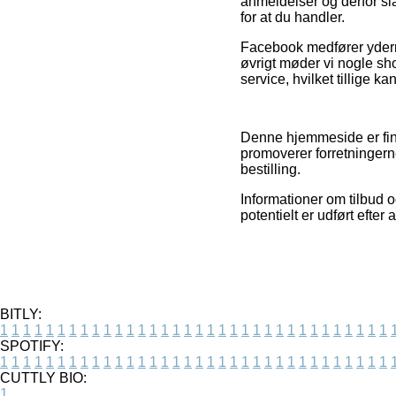
anmeldelser og derfor s
for at du handler.
Facebook medfører ydermer
øvrigt møder vi nogle sh
service, hvilket tillige ka
Denne hjemmeside er fina
promoverer forretningerne
bestilling.
Informationer om tilbud o
potentielt er udført efter
BITLY:
1
1
1
1
1
1
1
1
1
1
1
1
1
1
1
1
1
1
1
1
1
1
1
1
1
1
1
1
1
1
1
1
1
1
SPOTIFY:
1
1
1
1
1
1
1
1
1
1
1
1
1
1
1
1
1
1
1
1
1
1
1
1
1
1
1
1
1
1
1
1
1
1
CUTTLY BIO:
1