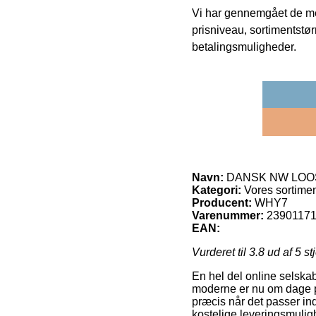
Vi har gennemgået de mes
prisniveau, sortimentstø
betalingsmuligheder.
Navn:
DANSK NW LOO
Kategori:
Vores sortime
Producent:
WHY7
Varenummer:
2390117
EAN:
Vurderet til
3.8
ud af 5 st
En hel del online selska
moderne er nu om dage pa
præcis når det passer in
kostelige leveringsmu