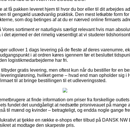
 at få pakken leveret hjem til hvor du bor eller til dit arbejdes 
en til gengæld usædvanlig praktisk. Den mest letkøbte form for f
kterne, som dog betinges af at du er nærved online firmaets adr
Vores sortiment er naturligvis særligt relevant hvis man absolu
 det øjemed er det rimelig væsentligt at vi studerer tidshorisont
ninger udlover 1 dags levering på de fleste af deres varenumr
angspunkt i at ordren køres igennem før et besluttet tidspunk
nden logistikmedarbejderne har fri.
ilbyder gratis levering, men oftest kun når du bestiller for en 
leveringsløsning, hvilket gerne – hvad end man opholder sig i H
irmaet til at bringe bestillingen til et udleveringssted.
ernetbrugere at finde information om priser fra forskellige outlets
ets fundet det uundgåeligt at nedsætte prisniveauet på mange af
gså til mænd og kvinder – betragteligt, og endda nogle gange fre
lukrativt at tjekke en række e-shops efter tilbud på DANSK NW
sikret at modtage den skarpeste pris.