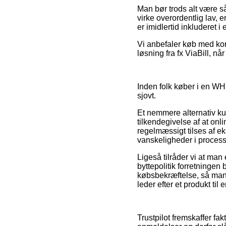
Man bør trods alt være så
virke overordentlig lav, 
er imidlertid inkluderet 
Vi anbefaler køb med kor
løsning fra fx ViaBill, n
Inden folk køber i en WH
sjovt.
Et nemmere alternativ ku
tilkendegivelse af at onl
regelmæssigt tilses af ek
vanskeligheder i process
Ligeså tilråder vi at ma
byttepolitik forretningen
købsbekræftelse, så ma
leder efter et produkt til 
Trustpilot fremskaffer f