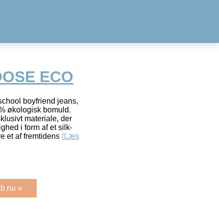
OOSE ECO
school boyfriend jeans,
% økologisk bomuld.
lusivt materiale, der
ghed i form af et silk-
 et af fremtidens
(Læs
b nu »