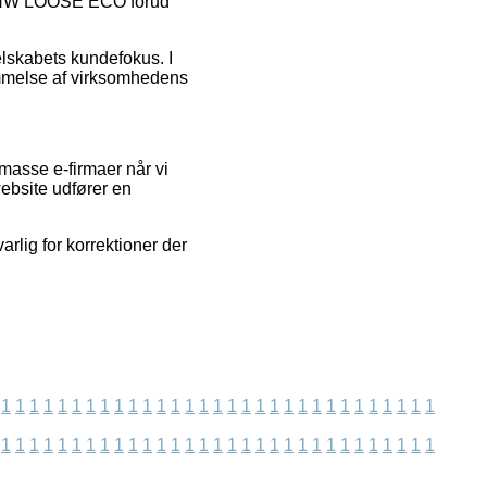
SK NW LOOSE ECO forud
elskabets kundefokus. I
ømmelse af virksomhedens
masse e-firmaer når vi
website udfører en
arlig for korrektioner der
1
1
1
1
1
1
1
1
1
1
1
1
1
1
1
1
1
1
1
1
1
1
1
1
1
1
1
1
1
1
1
1
1
1
1
1
1
1
1
1
1
1
1
1
1
1
1
1
1
1
1
1
1
1
1
1
1
1
1
1
1
1