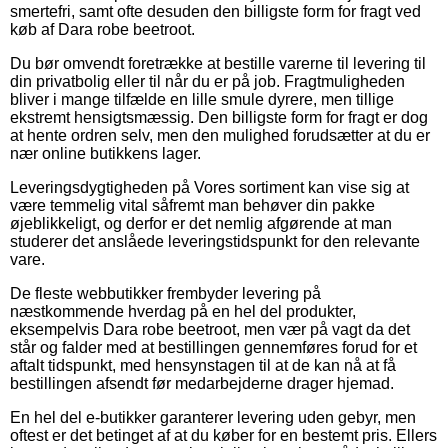
smertefri, samt ofte desuden den billigste form for fragt ved
køb af Dara robe beetroot.
Du bør omvendt foretrække at bestille varerne til levering til
din privatbolig eller til når du er på job. Fragtmuligheden
bliver i mange tilfælde en lille smule dyrere, men tillige
ekstremt hensigtsmæssig. Den billigste form for fragt er dog
at hente ordren selv, men den mulighed forudsætter at du er
nær online butikkens lager.
Leveringsdygtigheden på Vores sortiment kan vise sig at
være temmelig vital såfremt man behøver din pakke
øjeblikkeligt, og derfor er det nemlig afgørende at man
studerer det anslåede leveringstidspunkt for den relevante
vare.
De fleste webbutikker frembyder levering på
næstkommende hverdag på en hel del produkter,
eksempelvis Dara robe beetroot, men vær på vagt da det
står og falder med at bestillingen gennemføres forud for et
aftalt tidspunkt, med hensynstagen til at de kan nå at få
bestillingen afsendt før medarbejderne drager hjemad.
En hel del e-butikker garanterer levering uden gebyr, men
oftest er det betinget af at du køber for en bestemt pris. Ellers