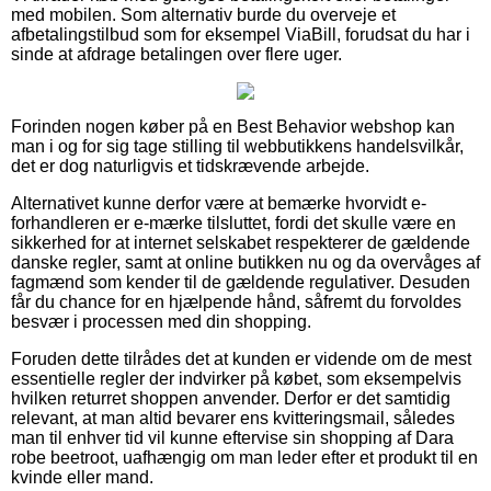
med mobilen. Som alternativ burde du overveje et
afbetalingstilbud som for eksempel ViaBill, forudsat du har i
sinde at afdrage betalingen over flere uger.
Forinden nogen køber på en Best Behavior webshop kan
man i og for sig tage stilling til webbutikkens handelsvilkår,
det er dog naturligvis et tidskrævende arbejde.
Alternativet kunne derfor være at bemærke hvorvidt e-
forhandleren er e-mærke tilsluttet, fordi det skulle være en
sikkerhed for at internet selskabet respekterer de gældende
danske regler, samt at online butikken nu og da overvåges af
fagmænd som kender til de gældende regulativer. Desuden
får du chance for en hjælpende hånd, såfremt du forvoldes
besvær i processen med din shopping.
Foruden dette tilrådes det at kunden er vidende om de mest
essentielle regler der indvirker på købet, som eksempelvis
hvilken returret shoppen anvender. Derfor er det samtidig
relevant, at man altid bevarer ens kvitteringsmail, således
man til enhver tid vil kunne eftervise sin shopping af Dara
robe beetroot, uafhængig om man leder efter et produkt til en
kvinde eller mand.