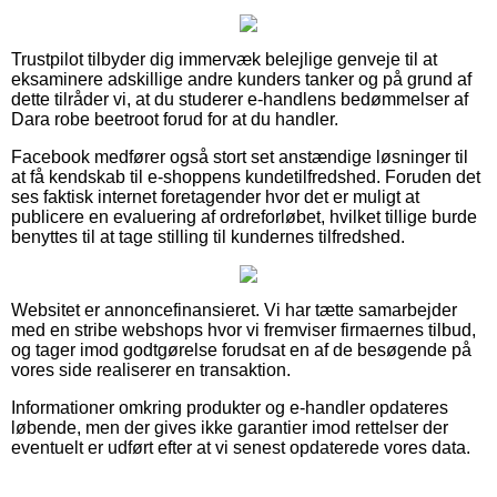
Trustpilot tilbyder dig immervæk belejlige genveje til at
eksaminere adskillige andre kunders tanker og på grund af
dette tilråder vi, at du studerer e-handlens bedømmelser af
Dara robe beetroot forud for at du handler.
Facebook medfører også stort set anstændige løsninger til
at få kendskab til e-shoppens kundetilfredshed. Foruden det
ses faktisk internet foretagender hvor det er muligt at
publicere en evaluering af ordreforløbet, hvilket tillige burde
benyttes til at tage stilling til kundernes tilfredshed.
Websitet er annoncefinansieret. Vi har tætte samarbejder
med en stribe webshops hvor vi fremviser firmaernes tilbud,
og tager imod godtgørelse forudsat en af de besøgende på
vores side realiserer en transaktion.
Informationer omkring produkter og e-handler opdateres
løbende, men der gives ikke garantier imod rettelser der
eventuelt er udført efter at vi senest opdaterede vores data.