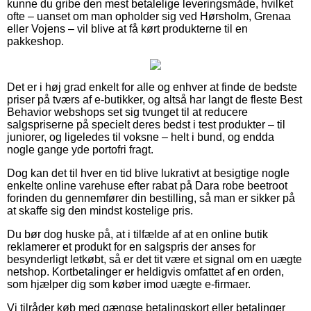
kunne du gribe den mest betalelige leveringsmåde, hvilket
ofte – uanset om man opholder sig ved Hørsholm, Grenaa
eller Vojens – vil blive at få kørt produkterne til en
pakkeshop.
Det er i høj grad enkelt for alle og enhver at finde de bedste
priser på tværs af e-butikker, og altså har langt de fleste Best
Behavior webshops set sig tvunget til at reducere
salgspriserne på specielt deres bedst i test produkter – til
juniorer, og ligeledes til voksne – helt i bund, og endda
nogle gange yde portofri fragt.
Dog kan det til hver en tid blive lukrativt at besigtige nogle
enkelte online varehuse efter rabat på Dara robe beetroot
forinden du gennemfører din bestilling, så man er sikker på
at skaffe sig den mindst kostelige pris.
Du bør dog huske på, at i tilfælde af at en online butik
reklamerer et produkt for en salgspris der anses for
besynderligt letkøbt, så er det tit være et signal om en uægte
netshop. Kortbetalinger er heldigvis omfattet af en orden,
som hjælper dig som køber imod uægte e-firmaer.
Vi tilråder køb med gængse betalingskort eller betalinger