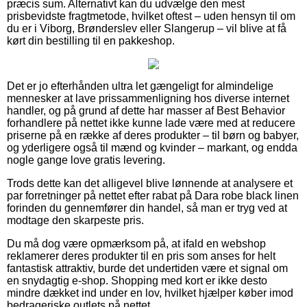
præcis sum. Alternativt kan du udvælge den mest
prisbevidste fragtmetode, hvilket oftest – uden hensyn til om
du er i Viborg, Brønderslev eller Slangerup – vil blive at få
kørt din bestilling til en pakkeshop.
Det er jo efterhånden ultra let gængeligt for almindelige
mennesker at lave prissammenligning hos diverse internet
handler, og på grund af dette har masser af Best Behavior
forhandlere på nettet ikke kunne lade være med at reducere
priserne på en række af deres produkter – til børn og babyer,
og yderligere også til mænd og kvinder – markant, og endda
nogle gange love gratis levering.
Trods dette kan det alligevel blive lønnende at analysere et
par forretninger på nettet efter rabat på Dara robe black linen
forinden du gennemfører din handel, så man er tryg ved at
modtage den skarpeste pris.
Du må dog være opmærksom på, at ifald en webshop
reklamerer deres produkter til en pris som anses for helt
fantastisk attraktiv, burde det undertiden være et signal om
en snydagtig e-shop. Shopping med kort er ikke desto
mindre dækket ind under en lov, hvilket hjælper køber imod
bedrageriske outlets på nettet.