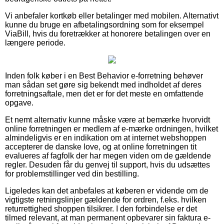
Vi anbefaler kortkøb eller betalinger med mobilen. Alternativt
kunne du bruge en afbetalingsordning som for eksempel
ViaBill, hvis du foretrækker at honorere betalingen over en
længere periode.
Inden folk køber i en Best Behavior e-forretning behøver
man sådan set gøre sig bekendt med indholdet af deres
forretningsaftale, men det er for det meste en omfattende
opgave.
Et nemt alternativ kunne måske være at bemærke hvorvidt
online forretningen er medlem af e-mærke ordningen, hvilket
almindeligvis er en indikation om at internet webshoppen
accepterer de danske love, og at online forretningen tit
evalueres af fagfolk der har megen viden om de gældende
regler. Desuden får du genvej til support, hvis du udsættes
for problemstillinger ved din bestilling.
Ligeledes kan det anbefales at køberen er vidende om de
vigtigste retningslinjer gældende for ordren, f.eks. hvilken
returrettighed shoppen tilsikrer. I den forbindelse er det
tilmed relevant, at man permanent opbevarer sin faktura e-