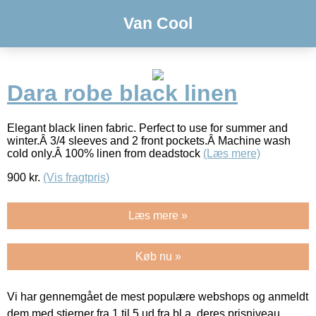
Van Cool
Dara robe black linen
Elegant black linen fabric. Perfect to use for summer and
winter.Â 3/4 sleeves and 2 front pockets.Â Machine wash
cold only.Â 100% linen from deadstock
(Læs mere)
900
kr.
(Vis fragtpris)
Læs mere »
Køb nu »
Vi har gennemgået de mest populære webshops og anmeldt
dem med stjerner fra 1 til 5 ud fra bl.a. deres prisniveau,