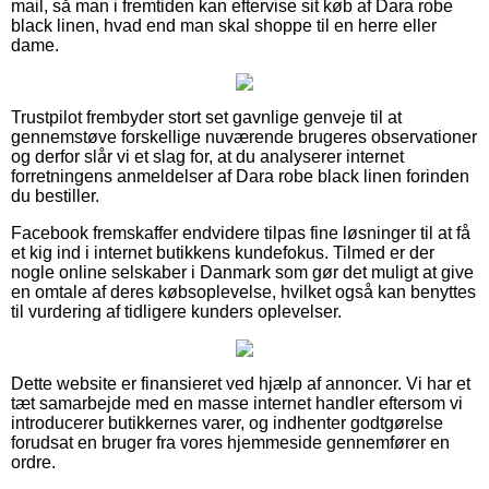
mail, så man i fremtiden kan eftervise sit køb af Dara robe
black linen, hvad end man skal shoppe til en herre eller
dame.
Trustpilot frembyder stort set gavnlige genveje til at
gennemstøve forskellige nuværende brugeres observationer
og derfor slår vi et slag for, at du analyserer internet
forretningens anmeldelser af Dara robe black linen forinden
du bestiller.
Facebook fremskaffer endvidere tilpas fine løsninger til at få
et kig ind i internet butikkens kundefokus. Tilmed er der
nogle online selskaber i Danmark som gør det muligt at give
en omtale af deres købsoplevelse, hvilket også kan benyttes
til vurdering af tidligere kunders oplevelser.
Dette website er finansieret ved hjælp af annoncer. Vi har et
tæt samarbejde med en masse internet handler eftersom vi
introducerer butikkernes varer, og indhenter godtgørelse
forudsat en bruger fra vores hjemmeside gennemfører en
ordre.