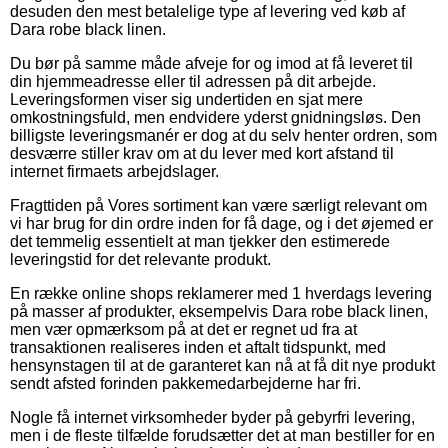
desuden den mest betalelige type af levering ved køb af
Dara robe black linen.
Du bør på samme måde afveje for og imod at få leveret til
din hjemmeadresse eller til adressen på dit arbejde.
Leveringsformen viser sig undertiden en sjat mere
omkostningsfuld, men endvidere yderst gnidningsløs. Den
billigste leveringsmanér er dog at du selv henter ordren, som
desværre stiller krav om at du lever med kort afstand til
internet firmaets arbejdslager.
Fragttiden på Vores sortiment kan være særligt relevant om
vi har brug for din ordre inden for få dage, og i det øjemed er
det temmelig essentielt at man tjekker den estimerede
leveringstid for det relevante produkt.
En række online shops reklamerer med 1 hverdags levering
på masser af produkter, eksempelvis Dara robe black linen,
men vær opmærksom på at det er regnet ud fra at
transaktionen realiseres inden et aftalt tidspunkt, med
hensynstagen til at de garanteret kan nå at få dit nye produkt
sendt afsted forinden pakkemedarbejderne har fri.
Nogle få internet virksomheder byder på gebyrfri levering,
men i de fleste tilfælde forudsætter det at man bestiller for en