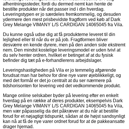
afhentningssteder, fordi du dermed nemt kan hente de
bestilte produkter når det passer ind i din hverdag.
Leveringstypen er jo særdeles fremkommelig, og desuden
ydermere den mest prisbevidste fragtform ved køb af Dark
Grey Melange VIMANY L/S CARDIGAN 14065045 fra Vila.
Du kunne også udse dig at få produkterne leveret til din
lejlighed eller til når du er på job. Fragtformen bliver
desværre en kende dyrere, men på den anden side ekstremt
nem. Den mindst kostelige leveringsmodel er uden tvivl at
du selv henter ordren, hvilket er betinget af at du fysisk
befinder dig tæt på e-forhandlerens arbejdslager.
Leveringshastigheden på Vila er jo temmelig afgørende
forudsat man har behov for dine nye varer øjeblikkeligt, og
med det formål er det jo centralt at du ser nærmere på
tidshorisonten for levering ved det vedkommende produkt.
Mange online selskaber byder på levering efter en enkelt
hverdag på en række af deres produkter, eksempelvis Dark
Grey Melange VIMANY L/S CARDIGAN 14065045 fra Vila,
men vær påpasselig da det påkræver at du når at bestille
forud for et nøjagtigt tidspunkt, sådan at de højst sandsynligt
kan nå at få de nye varer ordnet forud for at de pakkeansatte
drager hjemad.