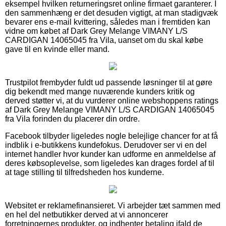
eksempel hvilken returneringsret online firmaet garanterer. I
den sammenhæng er det desuden vigtigt, at man stadigvæk
bevarer ens e-mail kvittering, således man i fremtiden kan
vidne om købet af Dark Grey Melange VIMANY L/S
CARDIGAN 14065045 fra Vila, uanset om du skal købe
gave til en kvinde eller mand.
Trustpilot frembyder fuldt ud passende løsninger til at gøre
dig bekendt med mange nuværende kunders kritik og
derved støtter vi, at du vurderer online webshoppens ratings
af Dark Grey Melange VIMANY L/S CARDIGAN 14065045
fra Vila forinden du placerer din ordre.
Facebook tilbyder ligeledes nogle belejlige chancer for at få
indblik i e-butikkens kundefokus. Derudover ser vi en del
internet handler hvor kunder kan udforme en anmeldelse af
deres købsoplevelse, som ligeledes kan drages fordel af til
at tage stilling til tilfredsheden hos kunderne.
Websitet er reklamefinansieret. Vi arbejder tæt sammen med
en hel del netbutikker derved at vi annoncerer
forretningernes produkter, og indhenter betaling ifald de