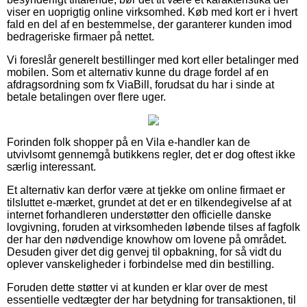
viser en uoprigtig online virksomhed. Køb med kort er i hvert
fald en del af en bestemmelse, der garanterer kunden imod
bedrageriske firmaer på nettet.
Vi foreslår generelt bestillinger med kort eller betalinger med
mobilen. Som et alternativ kunne du drage fordel af en
afdragsordning som fx ViaBill, forudsat du har i sinde at
betale betalingen over flere uger.
Forinden folk shopper på en Vila e-handler kan de
utvivlsomt gennemgå butikkens regler, det er dog oftest ikke
særlig interessant.
Et alternativ kan derfor være at tjekke om online firmaet er
tilsluttet e-mærket, grundet at det er en tilkendegivelse af at
internet forhandleren understøtter den officielle danske
lovgivning, foruden at virksomheden løbende tilses af fagfolk
der har den nødvendige knowhow om lovene på området.
Desuden giver det dig genvej til opbakning, for så vidt du
oplever vanskeligheder i forbindelse med din bestilling.
Foruden dette støtter vi at kunden er klar over de mest
essentielle vedtægter der har betydning for transaktionen, til