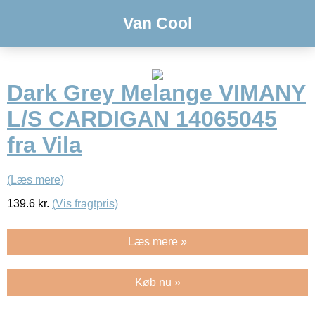
Van Cool
Dark Grey Melange VIMANY
L/S CARDIGAN 14065045
fra Vila
(Læs mere)
139.6
kr.
(Vis fragtpris)
Læs mere »
Køb nu »