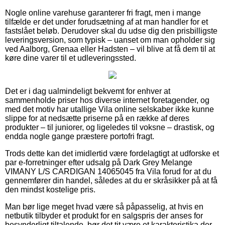
Nogle online varehuse garanterer fri fragt, men i mange
tilfælde er det under forudsætning af at man handler for et
fastslået beløb. Derudover skal du udse dig den prisbilligste
leveringsversion, som typisk – uanset om man opholder sig
ved Aalborg, Grenaa eller Hadsten – vil blive at få dem til at
køre dine varer til et udleveringssted.
Det er i dag ualmindeligt bekvemt for enhver at
sammenholde priser hos diverse internet foretagender, og
med det motiv har utallige Vila online selskaber ikke kunne
slippe for at nedsætte priserne på en række af deres
produkter – til juniorer, og ligeledes til voksne – drastisk, og
endda nogle gange præstere portofri fragt.
Trods dette kan det imidlertid være fordelagtigt at udforske et
par e-forretninger efter udsalg på Dark Grey Melange
VIMANY L/S CARDIGAN 14065045 fra Vila forud for at du
gennemfører din handel, således at du er skråsikker på at få
den mindst kostelige pris.
Man bør lige meget hvad være så påpasselig, at hvis en
netbutik tilbyder et produkt for en salgspris der anses for
besynderligt tiltalende, bør det tit være et karakteristika der