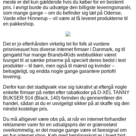
meste er det kun gældende hvis du køber for en bestemt
pris. I øvrigt burde du udvælge den billigste leveringsmanér,
som mange gange – om du befinder sig tæt på Odense,
Varde eller Hinnerup – vil være at få leveret produkterne til
en pakkeshop.
Det er jo efterhånden virkelig let for folk at vurdere
prisniveauet hos diverse internet firmaer i Danmark, og til
gengæld har mange Brands4Kids webbutikker været
tvunget til at sænke priserne på specielt deres bedst i test
produkter – til børn, men også til mænd og kvinder –
betragteligt, og endda nogle gange garantere portofri
levering.
Derfor kan det stadigvæk vise sig lukrativt at eftergå nogle
enkelte firmaer på nettet efter rabatkoder på D-XEL TANNY
BUKSER 914 (Black, 140) forinden du gennemfører din
handel, sådan at du er usvigeligt sikker på at skaffe sig den
mindst kostelige pris.
Du må alligevel være obs på, at når en internet forhandler
reklamerer varer for en udsalgspris der er grænseløst
overkommelig, er det mange gange være et faresignal om
en fup internet shop. Køb med betalingskort er i hvert fald