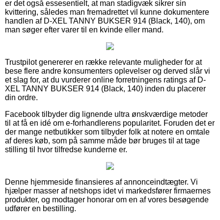
er det også essesentielt, at man stadigvæk sikrer sin
kvittering, således man fremadrettet vil kunne dokumentere
handlen af D-XEL TANNY BUKSER 914 (Black, 140), om
man søger efter varer til en kvinde eller mand.
Trustpilot genererer en række relevante muligheder for at
bese flere andre konsumenters oplevelser og derved slår vi
et slag for, at du vurderer online forretningens ratings af D-
XEL TANNY BUKSER 914 (Black, 140) inden du placerer
din ordre.
Facebook tilbyder dig lignende ultra ønskværdige metoder
til at få en idé om e-forhandlerens popularitet. Foruden det er
der mange netbutikker som tilbyder folk at notere en omtale
af deres køb, som på samme måde bør bruges til at tage
stilling til hvor tilfredse kunderne er.
Denne hjemmeside finansieres af annonceindtægter. Vi
hjælper masser af netshops idet vi markedsfører firmaernes
produkter, og modtager honorar om en af vores besøgende
udfører en bestilling.