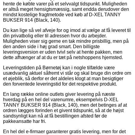
hente de købte varer på et selvvalgt tidspunkt. Muligheden
er altså meget hensigtsmæssig, samt endda derudover den
mindst kostelige fragtmetode ved køb af D-XEL TANNY
BUKSER 914 (Black, 140).
Du kan lige så vel afveje for og imod at vælge at få leveret til
din privatbolig eller til adressen hvor du arbejder.
Muligheden viser sig gerne en tak mindre prisbillig, men på
den anden side i høj grad smart. Den billigste
leveringsversion er uden tvivl selv at hente pakken, men
dette afhænger af at du er tæt på netshoppens hjemsted.
Leveringstiden på Børnetøj kan i nogle tilfælde være
usædvanlig aktuel såfremt vi står og skal bruge din ordre om
et øjeblik, så derfor er det aldeles klogt at man besigtiger
den forventede leveringstid for det respektive produkt.
En lang række online outlets giver levering på næste
hverdag på en hel del varenumre, eksempelvis D-XEL
TANNY BUKSER 914 (Black, 140), men det betinges af at
ordren lægges forinden et givent tidspunkt, så at de højst
sandsynligt kan nå at få bestillingen afsted før de
pakkeansatte har fri.
En hel del e-firmaer garanterer gratis levering, men for det