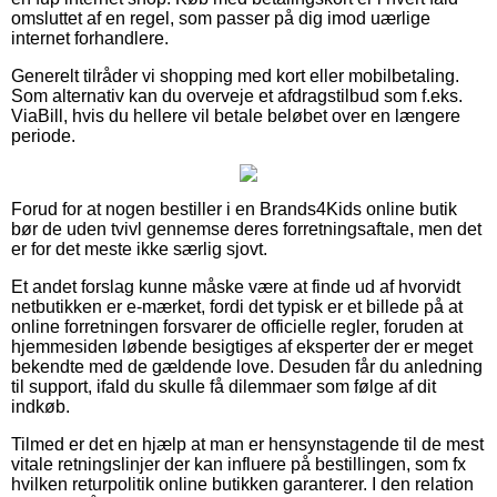
omsluttet af en regel, som passer på dig imod uærlige
internet forhandlere.
Generelt tilråder vi shopping med kort eller mobilbetaling.
Som alternativ kan du overveje et afdragstilbud som f.eks.
ViaBill, hvis du hellere vil betale beløbet over en længere
periode.
Forud for at nogen bestiller i en Brands4Kids online butik
bør de uden tvivl gennemse deres forretningsaftale, men det
er for det meste ikke særlig sjovt.
Et andet forslag kunne måske være at finde ud af hvorvidt
netbutikken er e-mærket, fordi det typisk er et billede på at
online forretningen forsvarer de officielle regler, foruden at
hjemmesiden løbende besigtiges af eksperter der er meget
bekendte med de gældende love. Desuden får du anledning
til support, ifald du skulle få dilemmaer som følge af dit
indkøb.
Tilmed er det en hjælp at man er hensynstagende til de mest
vitale retningslinjer der kan influere på bestillingen, som fx
hvilken returpolitik online butikken garanterer. I den relation