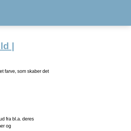
ld |
et farve, som skaber det
 fra bl.a. deres
mer og