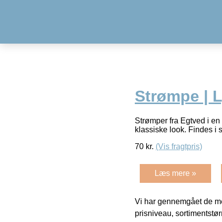
Strømpe | 
Strømper fra Egtved i en
klassiske look. Findes i
70
kr.
(Vis fragtpris)
Læs mere »
Vi har gennemgået de mes
prisniveau, sortimentstø