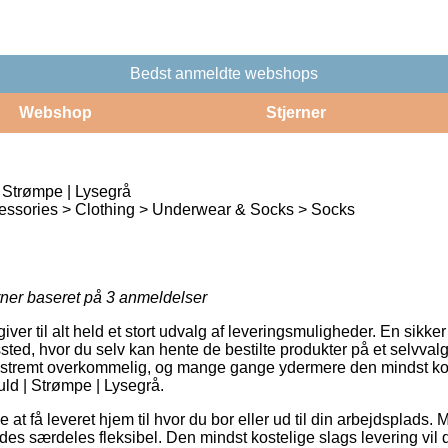
Bedst anmeldte webshops
Webshop
Stjerner
 Strømpe | Lysegrå
essories > Clothing > Underwear & Socks > Socks
rner baseret på
3
anmeldelser
giver til alt held et stort udvalg af leveringsmuligheder. En sikker
ssted, hvor du selv kan hente de bestilte produkter på et selvvalg
kstremt overkommelig, og mange gange ydermere den mindst kost
ld | Strømpe | Lysegrå.
t få leveret hjem til hvor du bor eller ud til din arbejdsplads. M
es særdeles fleksibel. Den mindst kostelige slags levering vil d