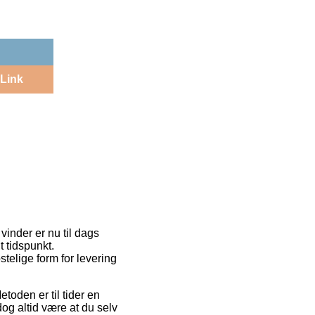
Link
 vinder er nu til dags
t tidspunkt.
elige form for levering
etoden er til tider en
og altid være at du selv