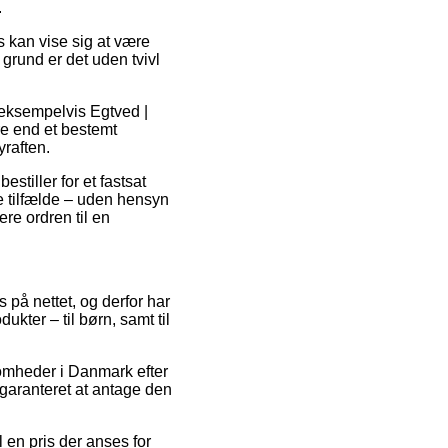
.
 kan vise sig at være
grund er det uden tvivl
 eksempelvis Egtved |
re end et bestemt
yraften.
stiller for et fastsat
te tilfælde – uden hensyn
ere ordren til en
s på nettet, og derfor har
ukter – til børn, samt til
ksomheder i Danmark efter
garanteret at antage den
l en pris der anses for