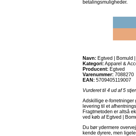
betalingsmuligheder.
Navn:
Egtved | Bomuld |
Kategori:
Apparel & Acc
Producent:
Egtved
Varenummer:
7088270
EAN:
5709405119007
Vurderet til
4
ud af 5 stje
Adskillige e-forretninger 
levering til et afhentning
Fragtmetoden er altså e
ved køb af Egtved | Bomu
Du bør ydermere overveje a
kende dyrere, men ligeled