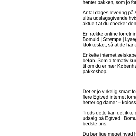
henter pakken, som jo for
Antal dages levering på
ultra udslagsgivende hvis
aktuelt at du checker den
En række online forretni
Bomuld | Strømpe | Lysegr
klokkeslæt, så at de har 
Enkelte internet selskabe
beløb. Som alternativ kun
til om du er nær Københav
pakkeshop.
Det er jo virkelig smart 
flere Egtved internet forh
herrer og damer – kolossa
Trods dette kan det ikke 
udsalg på Egtved | Bomul
bedste pris.
Du bør lige meget hvad hus