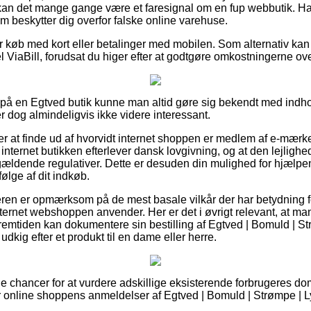
kan det mange gange være et faresignal om en fup webbutik. Ha
m beskytter dig overfor falske online varehuse.
for køb med kort eller betalinger med mobilen. Som alternativ kan
 ViaBill, forudsat du higer efter at godtgøre omkostningerne ov
r på en Egtved butik kunne man altid gøre sig bekendt med indho
r dog almindeligvis ikke videre interessant.
 at finde ud af hvorvidt internet shoppen er medlem af e-mærket
internet butikken efterlever dansk lovgivning, og at den lejlighe
 gældende regulativer. Dette er desuden din mulighed for hjælpen
ølge af dit indkøb.
beren er opmærksom på de mest basale vilkår der har betydning f
nternet webshoppen anvender. Her er det i øvrigt relevant, at man
fremtiden kan dokumentere sin bestilling af Egtved | Bomuld | S
udkig efter et produkt til en dame eller herre.
tige chancer for at vurdere adskillige eksisterende forbrugeres d
 online shoppens anmeldelser af Egtved | Bomuld | Strømpe | L