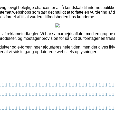
igt evigt belejlige chancer for at få kendskab til internet butik
nternet webshops som gør det muligt at forfatte en vurdering af
 fordel af til at vurdere tilfredsheden hos kunderne.
af reklameindtægter. Vi har samarbejdsaftaler med en gruppe on
odukter, og modtager provision for så vidt du foretager en trans
kter og e-forretninger ajourføres hele tiden, men der gives ikke
fter at vi sidste gang opdaterede websitets oplysninger.
1
1
1
1
1
1
1
1
1
1
1
1
1
1
1
1
1
1
1
1
1
1
1
1
1
1
1
1
1
1
1
1
1
1
1
1
1
1
1
1
1
1
1
1
1
1
1
1
1
1
1
1
1
1
1
1
1
1
1
1
1
1
1
1
1
1
1
1
1
1
1
1
1
1
1
1
1
1
1
1
1
1
1
1
1
1
1
1
1
1
1
1
1
1
1
1
1
1
1
1
1
1
1
1
1