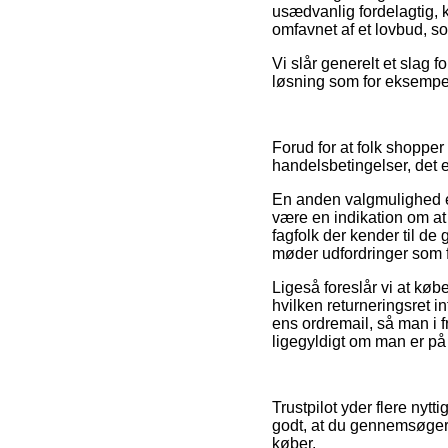
usædvanlig fordelagtig, 
omfavnet af et lovbud, so
Vi slår generelt et slag 
løsning som for eksempel
Forud for at folk shoppe
handelsbetingelser, det e
En anden valgmulighed er
være en indikation om at 
fagfolk der kender til de
møder udfordringer som f
Ligeså foreslår vi at kø
hvilken returneringsret i
ens ordremail, så man i 
ligegyldigt om man er på 
Trustpilot yder flere nyt
godt, at du gennemsøger
køber.