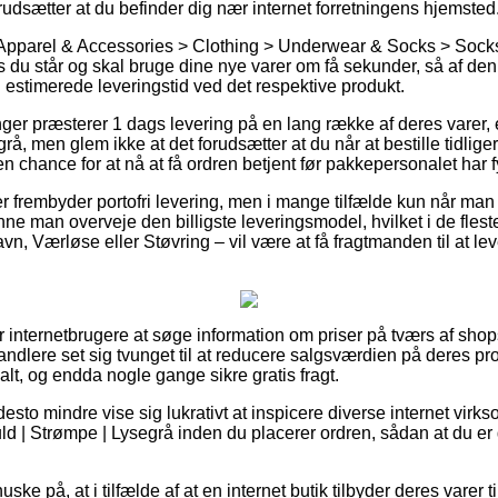
udsætter at du befinder dig nær internet forretningens hjemsted
 Apparel & Accessories > Clothing > Underwear & Socks > Socks
 du står og skal bruge dine nye varer om få sekunder, så af den 
 estimerede leveringstid ved det respektive produkt.
nger præsterer 1 dags levering på en lang række af deres varer,
å, men glem ikke at det forudsætter at du når at bestille tidlige
en chance for at nå at få ordren betjent før pakkepersonalet har f
r frembyder portofri levering, men i mange tilfælde kun når man be
ne man overveje den billigste leveringsmodel, hvilket i de fles
n, Værløse eller Støvring – vil være at få fragtmanden til at lev
for internetbrugere at søge information om priser på tværs af shop
andlere set sig tvunget til at reducere salgsværdien på deres prod
lt, og endda nogle gange sikre gratis fragt.
desto mindre vise sig lukrativt at inspicere diverse internet vir
d | Strømpe | Lysegrå inden du placerer ordren, sådan at du er 
ke på, at i tilfælde af at en internet butik tilbyder deres varer ti