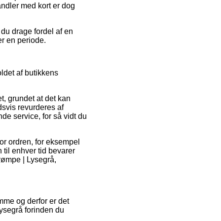
ndler med kort er dog
 du drage fordel af en
er en periode.
ldet af butikkens
, grundet at det kan
dsvis revurderes af
de service, for så vidt du
or ordren, for eksempel
 til enhver tid bevarer
trømpe | Lysegrå,
omme og derfor er det
ysegrå forinden du