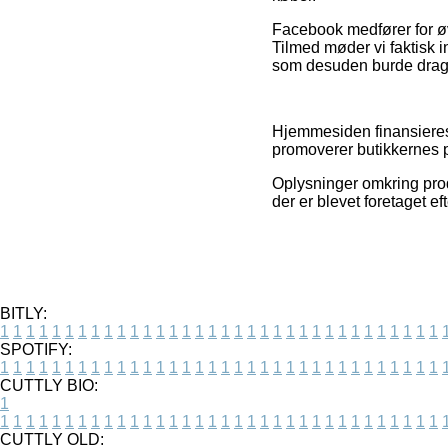
Facebook medfører for øvr
Tilmed møder vi faktisk i
som desuden burde drages
Hjemmesiden finansieres 
promoverer butikkernes pr
Oplysninger omkring produ
der er blevet foretaget e
BITLY:
1
1
1
1
1
1
1
1
1
1
1
1
1
1
1
1
1
1
1
1
1
1
1
1
1
1
1
1
1
1
1
1
1
1
SPOTIFY:
1
1
1
1
1
1
1
1
1
1
1
1
1
1
1
1
1
1
1
1
1
1
1
1
1
1
1
1
1
1
1
1
1
1
CUTTLY BIO:
1
1
1
1
1
1
1
1
1
1
1
1
1
1
1
1
1
1
1
1
1
1
1
1
1
1
1
1
1
1
1
1
1
1
1
CUTTLY OLD: