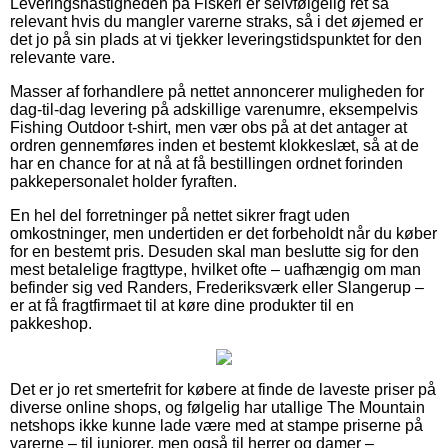
Leveringshastigheden på Fiskeri er selvfølgelig ret så
relevant hvis du mangler varerne straks, så i det øjemed er
det jo på sin plads at vi tjekker leveringstidspunktet for den
relevante vare.
Masser af forhandlere på nettet annoncerer muligheden for
dag-til-dag levering på adskillige varenumre, eksempelvis
Fishing Outdoor t-shirt, men vær obs på at det antager at
ordren gennemføres inden et bestemt klokkeslæt, så at de
har en chance for at nå at få bestillingen ordnet forinden
pakkepersonalet holder fyraften.
En hel del forretninger på nettet sikrer fragt uden
omkostninger, men undertiden er det forbeholdt når du køber
for en bestemt pris. Desuden skal man beslutte sig for den
mest betalelige fragttype, hvilket ofte – uafhængig om man
befinder sig ved Randers, Frederiksværk eller Slangerup –
er at få fragtfirmaet til at køre dine produkter til en
pakkeshop.
Det er jo ret smertefrit for købere at finde de laveste priser på
diverse online shops, og følgelig har utallige The Mountain
netshops ikke kunne lade være med at stampe priserne på
varerne – til juniorer, men også til herrer og damer –