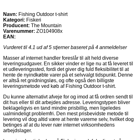
Navn:
Fishing Outdoor t-shirt
Kategori:
Fiskeri
Producent:
The Mountain
Varenummer:
ZO104908x
EAN:
Vurderet til
4.1
ud af 5 stjerner baseret på
4
anmeldelser
Masser af internet handler foreslår til alt held diverse
leveringsudgaver. En sikker vinder er lige nu at få leveret til
et udleveringssted, fordi det giver dig fuld fleksibilitet til at
hente de nyindkøbte varer på et selvvalgt tidspunkt. Denne
er altså ret gnidningsløs, og ofte også den billigste
leveringsmetode ved køb af Fishing Outdoor t-shirt.
Du kunne alternativt afveje for og imod at få ordren sendt til
dit hus eller til dit arbejdes adresse. Leveringstypen bliver
beklageligvis en tand mindre prisbillig, men ligeledes
ualmindeligt problemfri. Den mest prisbevidste metode til
levering vil dog altid være at hente varerne selv, hvilket dog
betinges af at du lever nær internet virksomhedens
arbejdslager.