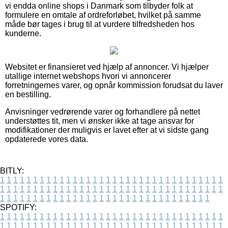
vi endda online shops i Danmark som tilbyder folk at
formulere en omtale af ordreforløbet, hvilket på samme
måde bør tages i brug til at vurdere tilfredsheden hos
kunderne.
Websitet er finansieret ved hjælp af annoncer. Vi hjælper
utallige internet webshops hvori vi annoncerer
forretningernes varer, og opnår kommission forudsat du laver
en bestilling.
Anvisninger vedrørende varer og forhandlere på nettet
understøttes tit, men vi ønsker ikke at tage ansvar for
modifikationer der muligvis er lavet efter at vi sidste gang
opdaterede vores data.
BITLY:
1
1
1
1
1
1
1
1
1
1
1
1
1
1
1
1
1
1
1
1
1
1
1
1
1
1
1
1
1
1
1
1
1
1
1
1
1
1
1
1
1
1
1
1
1
1
1
1
1
1
1
1
1
1
1
1
1
1
1
1
1
1
1
1
1
1
1
1
1
1
1
1
1
1
1
1
1
1
1
1
1
1
1
1
1
1
1
1
1
1
1
1
1
1
1
1
1
1
1
1
SPOTIFY:
1
1
1
1
1
1
1
1
1
1
1
1
1
1
1
1
1
1
1
1
1
1
1
1
1
1
1
1
1
1
1
1
1
1
1
1
1
1
1
1
1
1
1
1
1
1
1
1
1
1
1
1
1
1
1
1
1
1
1
1
1
1
1
1
1
1
1
1