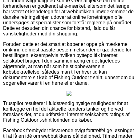
En anden valgmulighed kunne være at tjekke om online
forhandleren er godkendt af e-mærket, eftersom det længe
har været et kendetegn for at webbutikken imødekommer de
danske retningslinjer, udover at online forretningen ofte
undersøges af specialister som forstår reglerne på området.
Dette er desuden din chance for bistand, ifald du får
vanskeligheder med din shopping.
Foruden dette er det smart at køber er oppe på mærkerne
omkring de mest basale bestemmelser der er gældende for
bestillingen, eksempelvis hvilken byttepolitik internet
selskabet bruger. I den sammenhæng er det ligeledes
afgørende, at man når som helst opbevarer sin
købsbekræftelse, således man til enhver tid kan
dokumentere sit køb af Fishing Outdoor t-shirt, uanset om du
søger efter varer til en herre eller dame.
Trustpilot resulterer i fuldstændig nyttige muligheder for at
kortlægge en hel del aktuelle kunders tanker og herved
foreslåes det, at du udforsker internet selskabets ratings af
Fishing Outdoor t-shirt forinden du køber.
Facebook frembyder tilsvarende evigt fortræffelige løsninger
til at få en idé om webbutikkens pålidelighed. Tilmed møder