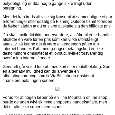
betydeligt, og endda nogle gange sikre fragt uden
beregning.
Men det kan trods alt vise sig lønsomt at sammenligne et par
e-forretninger efter udsalg på Fishing Outdoor t-shirt forinden
du køber, sådan at du er sikret at skaffe sig den billigste pris.
Du skal imidlertid ikke undervurdere, at såfremt en e-handler
afsætter en vare for en pris som kan virke uforståeligt
attraktiv, så kunne det tit være et kendetegn på en fup
internet handler. Køb med gængse betalingskort er ikke
desto mindre omsluttet af et lovbud, hvilket forsvarer dig
overfor fup internet firmaer.
Generelt går vi ind for køb med kort eller mobilbetaling. Som
en alternativ mulighed kan du anvende en
afbetalingsordning som fx ViaBill, når du ønsker at
finansiere betalingen senere.
Forud for at nogen køber på en The Mountain online shop
burde de uden tvivl skimme shoppens handelsaftale, men
det er ofte ikke super interessant.