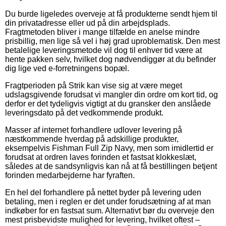
Du burde ligeledes overveje at få produkterne sendt hjem til
din privatadresse eller ud på din arbejdsplads.
Fragtmetoden bliver i mange tilfælde en anelse mindre
prisbillig, men lige så vel i høj grad uproblematisk. Den mest
betalelige leveringsmetode vil dog til enhver tid være at
hente pakken selv, hvilket dog nødvendiggør at du befinder
dig lige ved e-forretningens bopæl.
Fragtperioden på Strik kan vise sig at være meget
udslagsgivende forudsat vi mangler din ordre om kort tid, og
derfor er det tydeligvis vigtigt at du gransker den anslåede
leveringsdato på det vedkommende produkt.
Masser af internet forhandlere udlover levering på
næstkommende hverdag på adskillige produkter,
eksempelvis Fishman Full Zip Navy, men som imidlertid er
forudsat at ordren laves forinden et fastsat klokkeslæt,
således at de sandsynligvis kan nå at få bestillingen betjent
forinden medarbejderne har fyraften.
En hel del forhandlere på nettet byder på levering uden
betaling, men i reglen er det under forudsætning af at man
indkøber for en fastsat sum. Alternativt bør du overveje den
mest prisbevidste mulighed for levering, hvilket oftest –