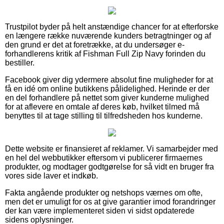
Trustpilot byder på helt anstændige chancer for at efterforske
en længere række nuværende kunders betragtninger og af
den grund er det at foretrække, at du undersøger e-
forhandlerens kritik af Fishman Full Zip Navy forinden du
bestiller.
Facebook giver dig ydermere absolut fine muligheder for at
få en idé om online butikkens pålidelighed. Herinde er der
en del forhandlere på nettet som giver kunderne mulighed
for at aflevere en omtale af deres køb, hvilket tilmed må
benyttes til at tage stilling til tilfredsheden hos kunderne.
Dette website er finansieret af reklamer. Vi samarbejder med
en hel del webbutikker eftersom vi publicerer firmaernes
produkter, og modtager godtgørelse for så vidt en bruger fra
vores side laver et indkøb.
Fakta angående produkter og netshops værnes om ofte,
men det er umuligt for os at give garantier imod forandringer
der kan være implementeret siden vi sidst opdaterede
sidens oplysninger.