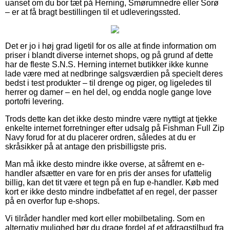
uanset om du bor tæt på Herning, Smørumnedre eller Sorø
– er at få bragt bestillingen til et udleveringssted.
Det er jo i høj grad ligetil for os alle at finde information om
priser i blandt diverse internet shops, og på grund af dette
har de fleste S.N.S. Herning internet butikker ikke kunne
lade være med at nedbringe salgsværdien på specielt deres
bedst i test produkter – til drenge og piger, og ligeledes til
herrer og damer – en hel del, og endda nogle gange love
portofri levering.
Trods dette kan det ikke desto mindre være nyttigt at tjekke
enkelte internet forretninger efter udsalg på Fishman Full Zip
Navy forud for at du placerer ordren, således at du er
skråsikker på at antage den prisbilligste pris.
Man må ikke desto mindre ikke overse, at såfremt en e-
handler afsætter en vare for en pris der anses for ufattelig
billig, kan det tit være et tegn på en fup e-handler. Køb med
kort er ikke desto mindre indbefattet af en regel, der passer
på en overfor fup e-shops.
Vi tilråder handler med kort eller mobilbetaling. Som en
alternativ mulighed bør du drage fordel af et afdragstilbud fra