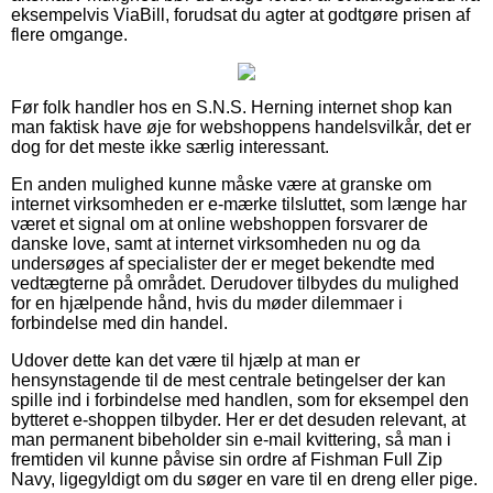
eksempelvis ViaBill, forudsat du agter at godtgøre prisen af
flere omgange.
Før folk handler hos en S.N.S. Herning internet shop kan
man faktisk have øje for webshoppens handelsvilkår, det er
dog for det meste ikke særlig interessant.
En anden mulighed kunne måske være at granske om
internet virksomheden er e-mærke tilsluttet, som længe har
været et signal om at online webshoppen forsvarer de
danske love, samt at internet virksomheden nu og da
undersøges af specialister der er meget bekendte med
vedtægterne på området. Derudover tilbydes du mulighed
for en hjælpende hånd, hvis du møder dilemmaer i
forbindelse med din handel.
Udover dette kan det være til hjælp at man er
hensynstagende til de mest centrale betingelser der kan
spille ind i forbindelse med handlen, som for eksempel den
bytteret e-shoppen tilbyder. Her er det desuden relevant, at
man permanent bibeholder sin e-mail kvittering, så man i
fremtiden vil kunne påvise sin ordre af Fishman Full Zip
Navy, ligegyldigt om du søger en vare til en dreng eller pige.