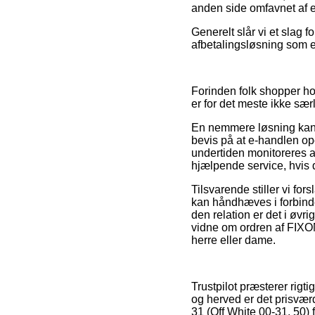
anden side omfavnet af en
Generelt slår vi et slag 
afbetalingsløsning som ek
Forinden folk shopper ho
er for det meste ikke sæ
En nemmere løsning kan v
bevis på at e-handlen op
undertiden monitoreres af
hjælpende service, hvis d
Tilsvarende stiller vi f
kan håndhæves i forbinde
den relation er det i øvr
vidne om ordren af FIXO
herre eller dame.
Trustpilot præsterer rigt
og herved er det prisvæ
31 (Off White 00-31, 50) f