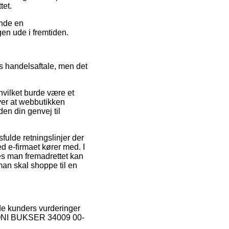
tet.
ende en
gen ude i fremtiden.
s handelsaftale, men det
hvilket burde være et
ver at webbutikken
en din genvej til
fulde retningslinjer der
d e-firmaet kører med. I
edes man fremadrettet kan
an skal shoppe til en
nde kunders vurderinger
FIXONI BUKSER 34009 00-