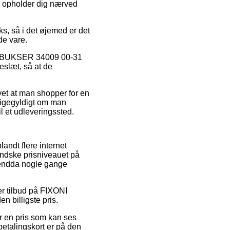
du opholder dig nærved
s, så i det øjemed er det
de vare.
ONI BUKSER 34009 00-31
eslæt, så at de
vet at man shopper for en
 ligegyldigt om man
il et udleveringssted.
andt flere internet
indske prisniveauet på
g endda nogle gange
er tilbud på FIXONI
n billigste pris.
r en pris som kan ses
betalingskort er på den