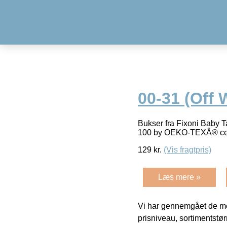
00-31 (Off 
Bukser fra Fixoni Baby T
100 by OEKO-TEXÂ® cert
129
kr.
(Vis fragtpris)
Læs mere »
Vi har gennemgået de mes
prisniveau, sortimentstø