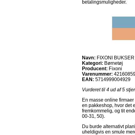
betalingsmuligheder.
Navn:
FIXONI BUKSER 34
Kategori:
Børnetøj
Producent:
Fixoni
Varenummer:
4216085
EAN:
5714999004929
Vurderet til
4
ud af 5 stje
En masse online firmaer g
en pakkeshop, hvor det er
fremkommelig, og tit end
00-31, 50).
Du burde alternativt planl
uheldigvis en smule mer