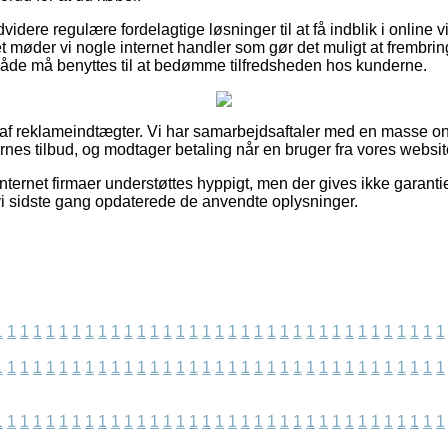
videre regulære fordelagtige løsninger til at få indblik i online
t møder vi nogle internet handler som gør det muligt at frembrin
åde må benyttes til at bedømme tilfredsheden hos kunderne.
t af reklameindtægter. Vi har samarbejdsaftaler med en masse onl
es tilbud, og modtager betaling når en bruger fra vores websit
internet firmaer understøttes hyppigt, men der gives ikke garant
 vi sidste gang opdaterede de anvendte oplysninger.
1
1
1
1
1
1
1
1
1
1
1
1
1
1
1
1
1
1
1
1
1
1
1
1
1
1
1
1
1
1
1
1
1
1
1
1
1
1
1
1
1
1
1
1
1
1
1
1
1
1
1
1
1
1
1
1
1
1
1
1
1
1
1
1
1
1
1
1
1
1
1
1
1
1
1
1
1
1
1
1
1
1
1
1
1
1
1
1
1
1
1
1
1
1
1
1
1
1
1
1
1
1
1
1
1