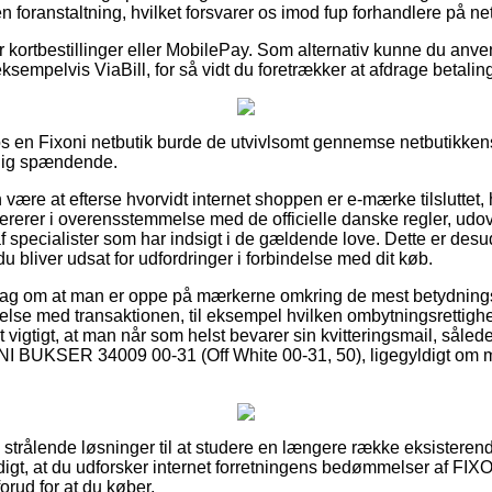
 foranstaltning, hvilket forsvarer os imod fup forhandlere på net
for kortbestillinger eller MobilePay. Som alternativ kunne du anv
sempelvis ViaBill, for så vidt du foretrækker at afdrage betalin
s en Fixoni netbutik burde de utvivlsomt gennemse netbutikken
rlig spændende.
ære at efterse hvorvidt internet shoppen er e-mærke tilsluttet, 
ererer i overensstemmelse med de officielle danske regler, udo
 specialister som har indsigt i de gældende love. Dette er desud
u bliver udsat for udfordringer i forbindelse med dit køb.
orslag om at man er oppe på mærkerne omkring de mest betydnings
lse med transaktionen, til eksempel hvilken ombytningsrettighe
igt vigtigt, at man når som helst bevarer sin kvitteringsmail, sål
NI BUKSER 34009 00-31 (Off White 00-31, 50), ligegyldigt om m
ig strålende løsninger til at studere en længere række eksistere
rdigt, at du udforsker internet forretningens bedømmelser af 
orud for at du køber.