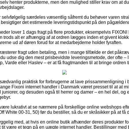
u selv henter produkterne, men den mulighed stiller krav om at 
rbejdslager.
r selvfølgelig særdeles væsentlig såfremt du behøver varen strak
vi besigtiger det estimerede leveringstidspunkt på den pågælden
mheder lover 1 dags fragt på flere produkter, eksempelvis FIX
m trods alt er afhængig af at ordren lægges inden et givent klokk
arerne ud af døren forud for at medarbejderne holder fyraften.
æsterer fragt uden betaling, men i mange tilfælde er det påkræ
e du udse dig den mest prisbevidste leveringsmetode, der ofte –
, Varde eller Haslev – er at få fragtmanden til at bringe ordren t
usædvanlig praktisk for forbrugerne at lave prissammenligning i bl
ange Fixoni internet handler i Danmark været presset til at at m
il juniorer, og desuden også til herrer og damer – en hel del, o
gebyr.
 være lukrativt at se nærmere på forskellige online webshops eft
hite 00-31, 50) før du bestiller, så du er skråsikker på at få de
elig med, at hvis en online butik afhænder deres produkter fo
tit være et tegn på en uægte internet handler. Bestillinger med 