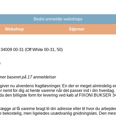
Bedst anmeldte webshops
Webshop
Stjerner
009 00-31 (Off White 00-31, 50)
9
rner baseret på
17
anmeldelser
iver nu alverdens fragtløsninger. En der er meget almindelig er p.
 nemt for dig at hente varerne når det passer ind i din hverdag.
da den billigste form for levering ved køb af FIXONI BUKSER 3
ægge at få varerne bragt til din adresse eller til hvor du arbejde
e bekostelig, men ligeledes usædvanlig gnidningsløs. Den mest