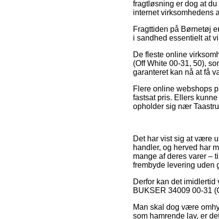
fragtløsning er dog at d
internet virksomhedens a
Fragttiden på Børnetøj e
i sandhed essentielt at 
De fleste online virkso
(Off White 00-31, 50), so
garanteret kan nå at få v
Flere online webshops pr
fastsat pris. Ellers kunn
opholder sig nær Taastrup
Det har vist sig at være 
handler, og herved har m
mange af deres varer – t
frembyde levering uden 
Derfor kan det imidlertid
BUKSER 34009 00-31 (Off W
Man skal dog være omhygg
som hamrende lav, er det 