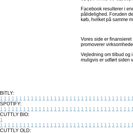
Facebook resulterer i end
pålidelighed. Foruden de
køb, hvilket på samme m
Vores side er finansiere
promoverer virksomhedern
Vejledning om tilbud og 
muligvis er udført siden
BITLY:
1
1
1
1
1
1
1
1
1
1
1
1
1
1
1
1
1
1
1
1
1
1
1
1
1
1
1
1
1
1
1
1
1
1
SPOTIFY:
1
1
1
1
1
1
1
1
1
1
1
1
1
1
1
1
1
1
1
1
1
1
1
1
1
1
1
1
1
1
1
1
1
1
CUTTLY BIO:
1
1
1
1
1
1
1
1
1
1
1
1
1
1
1
1
1
1
1
1
1
1
1
1
1
1
1
1
1
1
1
1
1
1
1
CUTTLY OLD: