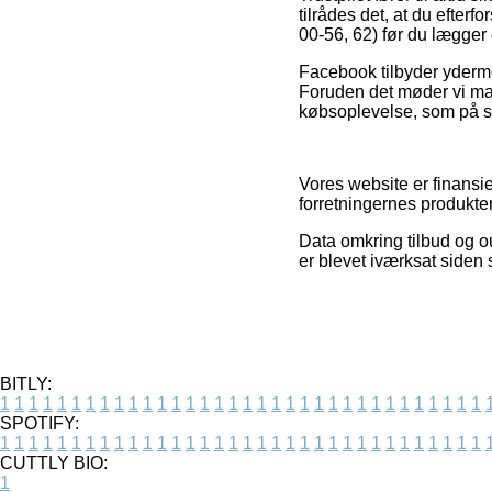
tilrådes det, at du eft
00-56, 62) før du lægger d
Facebook tilbyder yderme
Foruden det møder vi man
købsoplevelse, som på s
Vores website er finansie
forretningernes produkter
Data omkring tilbud og ou
er blevet iværksat siden 
BITLY:
1
1
1
1
1
1
1
1
1
1
1
1
1
1
1
1
1
1
1
1
1
1
1
1
1
1
1
1
1
1
1
1
1
1
SPOTIFY:
1
1
1
1
1
1
1
1
1
1
1
1
1
1
1
1
1
1
1
1
1
1
1
1
1
1
1
1
1
1
1
1
1
1
CUTTLY BIO:
1