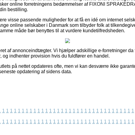
erforsker online forretningens bedømmelser af FIXONI SPRAKED
in bestilling.
re visse passende muligheder for at få en idé om internet selsk
ge online selskaber i Danmark som tilbyder folk at tilkendegiv
amme måde bør benyttes til at vurdere kundetilfredsheden.
ret af annonceindtægter. Vi hjælper adskillige e-forretninger da 
, og indhenter provision hvis du fuldfører en handel.
tlets på nettet opdateres ofte, men vi kan desværre ikke garant
seneste opdatering af sidens data.
1
1
1
1
1
1
1
1
1
1
1
1
1
1
1
1
1
1
1
1
1
1
1
1
1
1
1
1
1
1
1
1
1
1
1
1
1
1
1
1
1
1
1
1
1
1
1
1
1
1
1
1
1
1
1
1
1
1
1
1
1
1
1
1
1
1
1
1
1
1