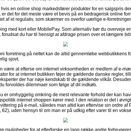
 hvis en online shop markedsfører produkter for en salgspris d
 er det for det meste være et bevis på en bedragerisk online for
ttet af et regulativ, som skærmer os overfor uærlige e-forretninger
ping med kort eller MobilePay. Som alternativ bør du overveje e
forudsat du har til hensigt at afdrage prisen over et længere tid
oni forretning på nettet kan de altid gennemløbe webbutikkens fo
lig sjovt.
an være at efterse om internet virksomheden er medlem af e-m
tor for at internet butikken føjer de gældende danske regler, til
ksperter der har nøje kendskab til de gældende vilkår. Desuden f
 du forvoldes dilemmaer som følge af dit indkøb.
t du er omhyggelig omkring de mest relevante forhold der kan hav
politik internet shoppen kører med. I den relation er det i øvrig
ittering på e-mail, således man altid kan eftervise sin ord
62), uden hensyn til om man er på udkig efter varer til en voksen
 sikre muligheder for at efterforske en lang række andre forbruger