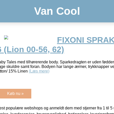
Van Cool
FIXONI SPRA
 (Lion 00-56, 62)
aby Tales med tilhørerende body. Sparkedragten er uden fødder
gge skuldre samt foran. Bodyen har lange ærmer, trykknapper v
tton/ 15% Linen
(Læs mere)
Køb nu »
t populære webshops og anmeldt dem med stjerner fra 1 til 5 ud