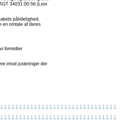
RAGT 34031 00-56 (Lion
abets pålidelighed.
e en omtale af deres
vi formidler
ere imod justeringer der
1
1
1
1
1
1
1
1
1
1
1
1
1
1
1
1
1
1
1
1
1
1
1
1
1
1
1
1
1
1
1
1
1
1
1
1
1
1
1
1
1
1
1
1
1
1
1
1
1
1
1
1
1
1
1
1
1
1
1
1
1
1