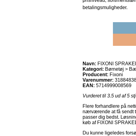
prisniveau, sortimentstø
betalingsmuligheder.
Navn:
FIXONI SPRAKEDR
Kategori:
Børnetøj > B
Producent:
Fixoni
Varenummer:
3188483
EAN:
5714999008569
Vurderet til
3.5
ud af 5 st
Flere forhandlere på nett
nærværende at få sendt ti
passer dig bedst. Løsning
køb af FIXONI SPRAKED
Du kunne ligeledes forsø