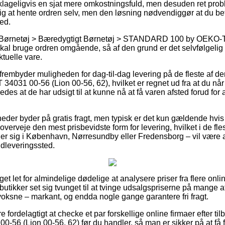
ageligvis en sjat mere omkostningsfuld, men desuden ret probl
ig at hente ordren selv, men den løsning nødvendiggør at du befi
ed.
å Børnetøj > Bæredygtigt Børnetøj > STANDARD 100 by OEKO
kal bruge ordren omgående, så af den grund er det selvfølgelig ak
tuelle vare.
rembyder muligheden for dag-til-dag levering på de fleste af de
 00-56 (Lion 00-56, 62), hvilket er regnet ud fra at du når at
ledes at de har udsigt til at kunne nå at få varen afsted forud for a
eder byder på gratis fragt, men typisk er det kun gældende hvis
 overveje den mest prisbevidste form for levering, hvilket i de fle
er sig i København, Nørresundby eller Fredensborg – vil være at
 udleveringssted.
et let for almindelige dødelige at analysere priser fra flere onli
utikker set sig tvunget til at tvinge udsalgspriserne på mange af 
voksne – markant, og endda nogle gange garantere fri fragt.
e fordelagtigt at checke et par forskellige online firmaer efter t
(Lion 00-56, 62) før du handler, så man er sikker på at få fat 