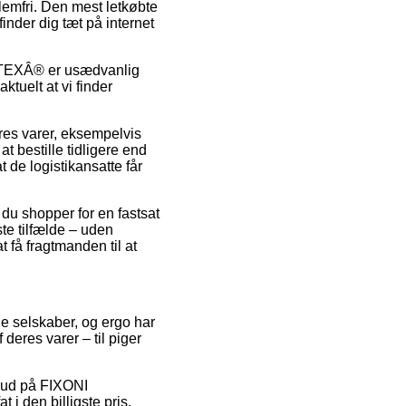
emfri. Den mest letkøbte
nder dig tæt på internet
-TEXÂ® er usædvanlig
tuelt at vi finder
res varer, eksempelvis
 bestille tidligere end
t de logistikansatte får
 du shopper for en fastsat
ste tilfælde – uden
 få fragtmanden til at
ne selskaber, og ergo har
deres varer – til piger
ilbud på FIXONI
i den billigste pris.