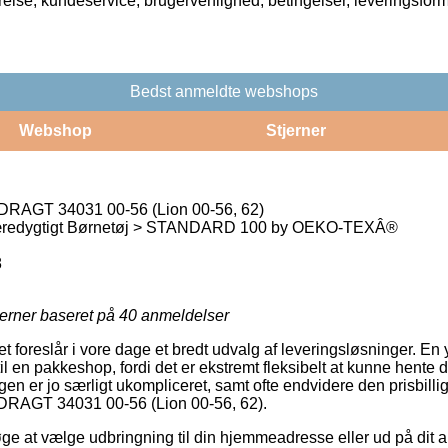
rrelse, kundeservice, brugervenlighed, betingelser, leveringsfor
Bedst anmeldte webshops
Webshop
Stjerner
AGT 34031 00-56 (Lion 00-56, 62)
æredygtigt Børnetøj > STANDARD 100 by OEKO-TEXÂ®
8
jerner baseret på
40
anmeldelser
et foreslår i vore dage et bredt udvalg af leveringsløsninger. En y
l en pakkeshop, fordi det er ekstremt fleksibelt at kunne hente 
en er jo særligt ukompliceret, samt ofte endvidere den prisbillig
RAGT 34031 00-56 (Lion 00-56, 62).
ge at vælge udbringning til din hjemmeadresse eller ud på dit a