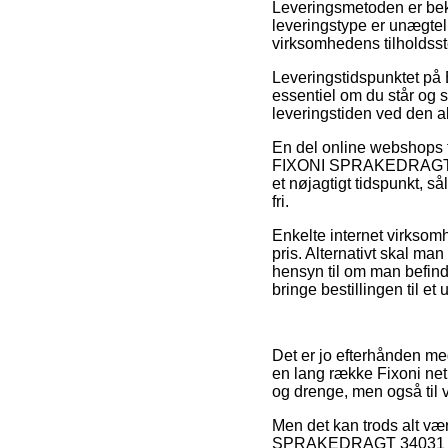
Leveringsmetoden er bekl
leveringstype er unægtel
virksomhedens tilholdsst
Leveringstidspunktet p
essentiel om du står og s
leveringstiden ved den ak
En del online webshops f
FIXONI SPRAKEDRAGT 34031
et nøjagtigt tidspunkt, så
fri.
Enkelte internet virksomh
pris. Alternativt skal man
hensyn til om man befind
bringe bestillingen til et
Det er jo efterhånden meg
en lang række Fixoni netb
og drenge, men også til 
Men det kan trods alt vær
SPRAKEDRAGT 34031 00-56 