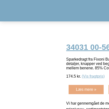
34031 00-56
Sparkedragt fra Fixoni B
detaljer, knapper ved be
mellem benene. 85% Co
174.5
kr.
(Vis fragtpris)
Læs mere »
Vi har gennemgået de mes