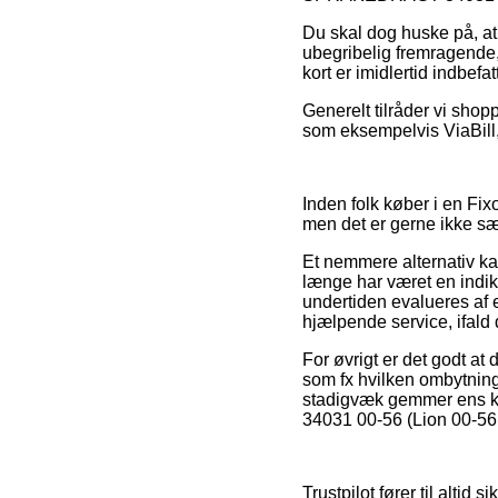
Du skal dog huske på, at
ubegribelig fremragende,
kort er imidlertid indbefa
Generelt tilråder vi shop
som eksempelvis ViaBill, 
Inden folk køber i en Fix
men det er gerne ikke sær
Et nemmere alternativ k
længe har været en indika
undertiden evalueres af e
hjælpende service, ifald
For øvrigt er det godt a
som fx hvilken ombytnings
stadigvæk gemmer ens kv
34031 00-56 (Lion 00-56, 
Trustpilot fører til altid