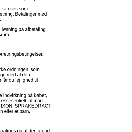
er kan ses som
retning. Betalinger med
.
n løsning på afbetaling
srum.
rretningsbetingelser,
ærke ordningen, som
lige med at den
år du lejlighed til
e indvirkning på købet,
t essesentielt, at man
re af FIXONI SPRAKEDRAGT
 eller et barn.
es ratings og af den grund