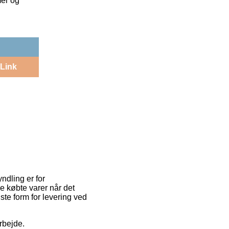
mer og
Link
ndling er for
de købte varer når det
ste form for levering ved
rbejde.