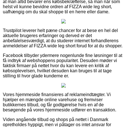
at man altid bevarer ens købsbekræftelse, så man når som
helst vil kunne bevidne ordren af FIZZA wide leg short,
uafhængig om du skal shoppe til en herre eller dame.
Trustpilot leverer helt pæne chancer for at bese en hel del
aktuelle brugeres erfaringer og derved er det
anbefalelsesværdigt, at du studerer internet forhandlerens
anmeldelser af FIZZA wide leg short forud for at du shopper.
Facebook tilbyder ydermere nogenlunde fine løsninger til at
få indtryk af webshoppens popularitet. Desuden møder vi
faktisk firmaer på nettet hvor du kan levere en kritik af
købsoplevelsen, hvilket desuden kan bruges til at tage
stilling til hvor glade kunderne er.
Vores hjemmeside finansieres af reklameindtægter. Vi
hjælper en mængde online varehuse og fremviser
butikkernes tilbud, og får godtgørelse hvis en af de
besøgende på vores hjemmeside udfører en transaktion.
Viden angående tilbud og shops på nettet i Danmark
opretholdes hyppigt, men vi påtager os intet ansvar for