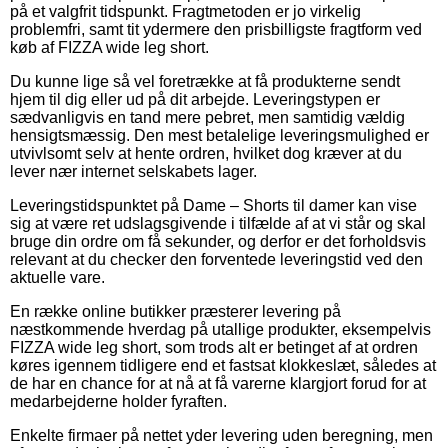
på et valgfrit tidspunkt. Fragtmetoden er jo virkelig
problemfri, samt tit ydermere den prisbilligste fragtform ved
køb af FIZZA wide leg short.
Du kunne lige så vel foretrække at få produkterne sendt
hjem til dig eller ud på dit arbejde. Leveringstypen er
sædvanligvis en tand mere pebret, men samtidig vældig
hensigtsmæssig. Den mest betalelige leveringsmulighed er
utvivlsomt selv at hente ordren, hvilket dog kræver at du
lever nær internet selskabets lager.
Leveringstidspunktet på Dame – Shorts til damer kan vise
sig at være ret udslagsgivende i tilfælde af at vi står og skal
bruge din ordre om få sekunder, og derfor er det forholdsvis
relevant at du checker den forventede leveringstid ved den
aktuelle vare.
En række online butikker præsterer levering på
næstkommende hverdag på utallige produkter, eksempelvis
FIZZA wide leg short, som trods alt er betinget af at ordren
køres igennem tidligere end et fastsat klokkeslæt, således at
de har en chance for at nå at få varerne klargjort forud for at
medarbejderne holder fyraften.
Enkelte firmaer på nettet yder levering uden beregning, men