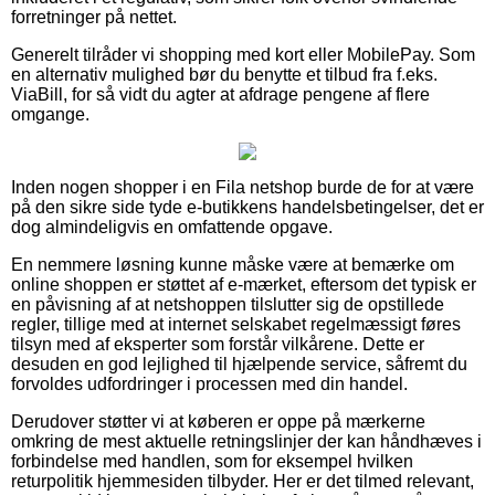
forretninger på nettet.
Generelt tilråder vi shopping med kort eller MobilePay. Som
en alternativ mulighed bør du benytte et tilbud fra f.eks.
ViaBill, for så vidt du agter at afdrage pengene af flere
omgange.
Inden nogen shopper i en Fila netshop burde de for at være
på den sikre side tyde e-butikkens handelsbetingelser, det er
dog almindeligvis en omfattende opgave.
En nemmere løsning kunne måske være at bemærke om
online shoppen er støttet af e-mærket, eftersom det typisk er
en påvisning af at netshoppen tilslutter sig de opstillede
regler, tillige med at internet selskabet regelmæssigt føres
tilsyn med af eksperter som forstår vilkårene. Dette er
desuden en god lejlighed til hjælpende service, såfremt du
forvoldes udfordringer i processen med din handel.
Derudover støtter vi at køberen er oppe på mærkerne
omkring de mest aktuelle retningslinjer der kan håndhæves i
forbindelse med handlen, som for eksempel hvilken
returpolitik hjemmesiden tilbyder. Her er det tilmed relevant,