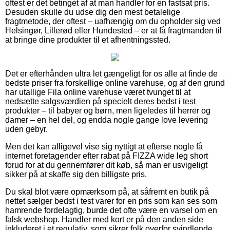
oftest er det betinget af at man handler for en fastsat pris.
Desuden skulle du udse dig den mest betalelige
fragtmetode, der oftest – uafhængig om du opholder sig ved
Helsingør, Lillerød eller Hundested – er at få fragtmanden til
at bringe dine produkter til et afhentningssted.
Det er efterhånden ultra let gængeligt for os alle at finde de
bedste priser fra forskellige online varehuse, og af den grund
har utallige Fila online varehuse været tvunget til at
nedsætte salgsværdien på specielt deres bedst i test
produkter – til babyer og børn, men ligeledes til herrer og
damer – en hel del, og endda nogle gange love levering
uden gebyr.
Men det kan alligevel vise sig nyttigt at efterse nogle få
internet foretagender efter rabat på FIZZA wide leg short
forud for at du gennemfører dit køb, så man er usvigeligt
sikker på at skaffe sig den billigste pris.
Du skal blot være opmærksom på, at såfremt en butik på
nettet sælger bedst i test varer for en pris som kan ses som
hamrende fordelagtig, burde det ofte være en varsel om en
falsk webshop. Handler med kort er på den anden side
inkluderet i et regulativ, som sikrer folk overfor svindlende