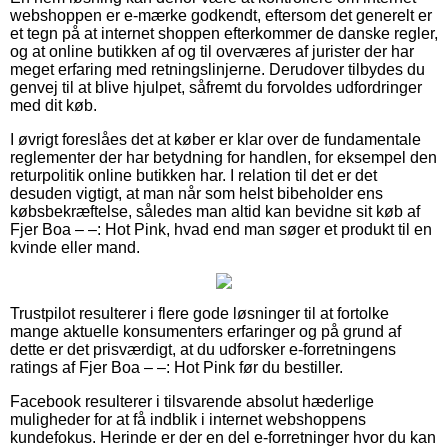
webshoppen er e-mærke godkendt, eftersom det generelt er
et tegn på at internet shoppen efterkommer de danske regler,
og at online butikken af og til overværes af jurister der har
meget erfaring med retningslinjerne. Derudover tilbydes du
genvej til at blive hjulpet, såfremt du forvoldes udfordringer
med dit køb.
I øvrigt foreslåes det at køber er klar over de fundamentale
reglementer der har betydning for handlen, for eksempel den
returpolitik online butikken har. I relation til det er det
desuden vigtigt, at man når som helst bibeholder ens
købsbekræftelse, således man altid kan bevidne sit køb af
Fjer Boa – –: Hot Pink, hvad end man søger et produkt til en
kvinde eller mand.
Trustpilot resulterer i flere gode løsninger til at fortolke
mange aktuelle konsumenters erfaringer og på grund af
dette er det prisværdigt, at du udforsker e-forretningens
ratings af Fjer Boa – –: Hot Pink før du bestiller.
Facebook resulterer i tilsvarende absolut hæderlige
muligheder for at få indblik i internet webshoppens
kundefokus. Herinde er der en del e-forretninger hvor du kan