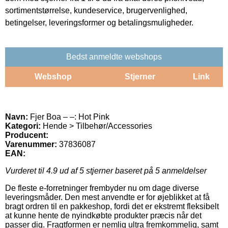
sortimentstørrelse, kundeservice, brugervenlighed,
betingelser, leveringsformer og betalingsmuligheder.
Bedst anmeldte webshops
Webshop
Stjerner
Link
Navn:
Fjer Boa – –: Hot Pink
Kategori:
Hende > Tilbehør/Accessories
Producent:
Varenummer:
37836087
EAN:
Vurderet til
4.9
ud af 5 stjerner baseret på
5
anmeldelser
De fleste e-forretninger frembyder nu om dage diverse
leveringsmåder. Den mest anvendte er for øjeblikket at få
bragt ordren til en pakkeshop, fordi det er ekstremt fleksibelt
at kunne hente de nyindkøbte produkter præcis når det
passer dig. Fragtformen er nemlig ultra fremkommelig, samt