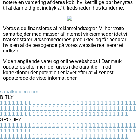
notere en vurdering af deres køb, hvilket tillige bør benyttes
til at danne dig et indtryk af tilfredsheden hos kunderne.
Vores side finansieres af reklameindtægter. Vi har tætte
samarbejder med masser af internet virksomheder idet vi
markedsfører virksomhedernes produkter, og får honorar
hvis en af de besøgende på vores website realiserer et
indkøb.
Viden angående varer og online webshops i Danmark
opdateres ofte, men der gives ikke garantier imod
korrektioner der potentielt er lavet efter at vi senest
opdaterede de viste informationer.
sanalkolicim.com
BITLY:
1
1
1
1
1
1
1
1
1
1
1
1
1
1
1
1
1
1
1
1
1
1
1
1
1
1
1
1
1
1
1
1
1
1
1
1
1
1
1
1
1
1
1
1
1
1
1
1
1
1
1
1
1
1
1
1
1
1
1
1
1
1
1
1
1
1
1
1
1
1
1
1
1
1
1
1
1
1
1
1
1
1
1
1
1
1
1
1
1
1
1
1
1
1
1
1
1
1
1
1
SPOTIFY:
1
1
1
1
1
1
1
1
1
1
1
1
1
1
1
1
1
1
1
1
1
1
1
1
1
1
1
1
1
1
1
1
1
1
1
1
1
1
1
1
1
1
1
1
1
1
1
1
1
1
1
1
1
1
1
1
1
1
1
1
1
1
1
1
1
1
1
1
1
1
1
1
1
1
1
1
1
1
1
1
1
1
1
1
1
1
1
1
1
1
1
1
1
1
1
1
1
1
1
1