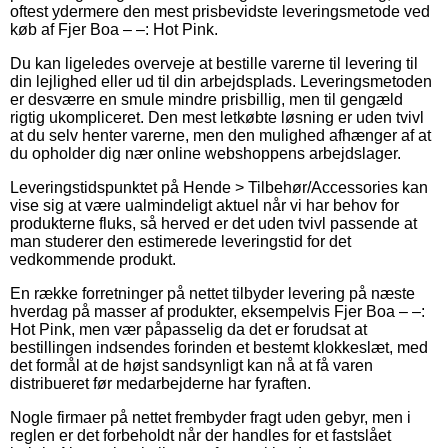
oftest ydermere den mest prisbevidste leveringsmetode ved
køb af Fjer Boa – –: Hot Pink.
Du kan ligeledes overveje at bestille varerne til levering til
din lejlighed eller ud til din arbejdsplads. Leveringsmetoden
er desværre en smule mindre prisbillig, men til gengæld
rigtig ukompliceret. Den mest letkøbte løsning er uden tvivl
at du selv henter varerne, men den mulighed afhænger af at
du opholder dig nær online webshoppens arbejdslager.
Leveringstidspunktet på Hende > Tilbehør/Accessories kan
vise sig at være ualmindeligt aktuel når vi har behov for
produkterne fluks, så herved er det uden tvivl passende at
man studerer den estimerede leveringstid for det
vedkommende produkt.
En række forretninger på nettet tilbyder levering på næste
hverdag på masser af produkter, eksempelvis Fjer Boa – –:
Hot Pink, men vær påpasselig da det er forudsat at
bestillingen indsendes forinden et bestemt klokkeslæt, med
det formål at de højst sandsynligt kan nå at få varen
distribueret før medarbejderne har fyraften.
Nogle firmaer på nettet frembyder fragt uden gebyr, men i
reglen er det forbeholdt når der handles for et fastslået