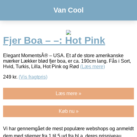
Van Cool
Fjer Boa – –: Hot Pink
Elegant MomentsÂ® – USA. Et af de store amerikanske
mærker Lækker blød fjer boa, er ca. 190cm lang. Fås i Sort,
Hvid, Turkis, Lilla, Hot Pink og Rød
(Læs mere)
249
kr.
(Vis fragtpris)
Læs mere »
Køb nu »
Vi har gennemgået de mest populære webshops og anmeldt
dem med stjerner fra 1 til 5 ud fra bl.a. deres prisniveau,