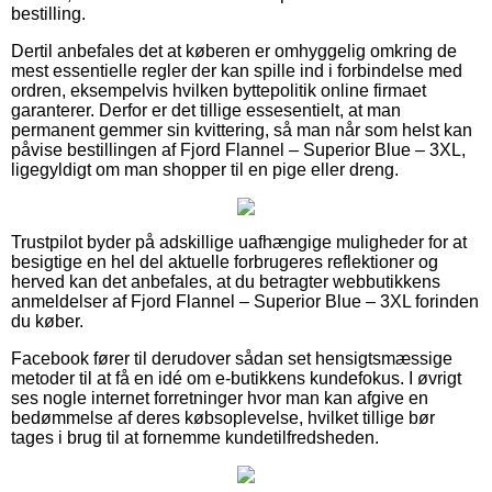
bestilling.
Dertil anbefales det at køberen er omhyggelig omkring de
mest essentielle regler der kan spille ind i forbindelse med
ordren, eksempelvis hvilken byttepolitik online firmaet
garanterer. Derfor er det tillige essesentielt, at man
permanent gemmer sin kvittering, så man når som helst kan
påvise bestillingen af Fjord Flannel – Superior Blue – 3XL,
ligegyldigt om man shopper til en pige eller dreng.
Trustpilot byder på adskillige uafhængige muligheder for at
besigtige en hel del aktuelle forbrugeres reflektioner og
herved kan det anbefales, at du betragter webbutikkens
anmeldelser af Fjord Flannel – Superior Blue – 3XL forinden
du køber.
Facebook fører til derudover sådan set hensigtsmæssige
metoder til at få en idé om e-butikkens kundefokus. I øvrigt
ses nogle internet forretninger hvor man kan afgive en
bedømmelse af deres købsoplevelse, hvilket tillige bør
tages i brug til at fornemme kundetilfredsheden.