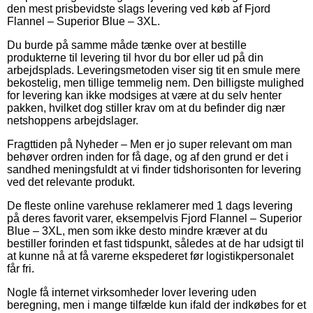
den mest prisbevidste slags levering ved køb af Fjord
Flannel – Superior Blue – 3XL.
Du burde på samme måde tænke over at bestille
produkterne til levering til hvor du bor eller ud på din
arbejdsplads. Leveringsmetoden viser sig tit en smule mere
bekostelig, men tillige temmelig nem. Den billigste mulighed
for levering kan ikke modsiges at være at du selv henter
pakken, hvilket dog stiller krav om at du befinder dig nær
netshoppens arbejdslager.
Fragttiden på Nyheder – Men er jo super relevant om man
behøver ordren inden for få dage, og af den grund er det i
sandhed meningsfuldt at vi finder tidshorisonten for levering
ved det relevante produkt.
De fleste online varehuse reklamerer med 1 dags levering
på deres favorit varer, eksempelvis Fjord Flannel – Superior
Blue – 3XL, men som ikke desto mindre kræver at du
bestiller forinden et fast tidspunkt, således at de har udsigt til
at kunne nå at få varerne ekspederet før logistikpersonalet
får fri.
Nogle få internet virksomheder lover levering uden
beregning, men i mange tilfælde kun ifald der indkøbes for et