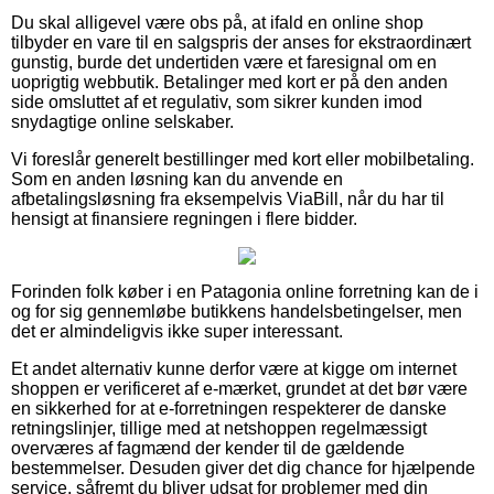
Du skal alligevel være obs på, at ifald en online shop
tilbyder en vare til en salgspris der anses for ekstraordinært
gunstig, burde det undertiden være et faresignal om en
uoprigtig webbutik. Betalinger med kort er på den anden
side omsluttet af et regulativ, som sikrer kunden imod
snydagtige online selskaber.
Vi foreslår generelt bestillinger med kort eller mobilbetaling.
Som en anden løsning kan du anvende en
afbetalingsløsning fra eksempelvis ViaBill, når du har til
hensigt at finansiere regningen i flere bidder.
Forinden folk køber i en Patagonia online forretning kan de i
og for sig gennemløbe butikkens handelsbetingelser, men
det er almindeligvis ikke super interessant.
Et andet alternativ kunne derfor være at kigge om internet
shoppen er verificeret af e-mærket, grundet at det bør være
en sikkerhed for at e-forretningen respekterer de danske
retningslinjer, tillige med at netshoppen regelmæssigt
overværes af fagmænd der kender til de gældende
bestemmelser. Desuden giver det dig chance for hjælpende
service, såfremt du bliver udsat for problemer med din