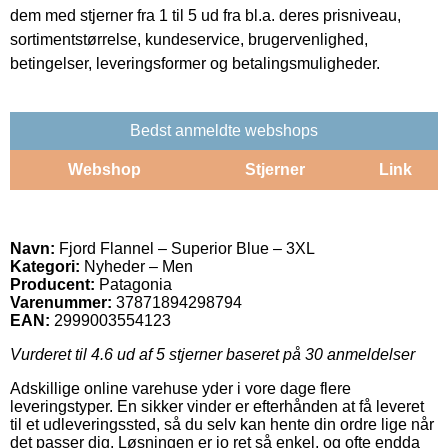
dem med stjerner fra 1 til 5 ud fra bl.a. deres prisniveau,
sortimentstørrelse, kundeservice, brugervenlighed,
betingelser, leveringsformer og betalingsmuligheder.
Bedst anmeldte webshops
Webshop
Stjerner
Link
Navn:
Fjord Flannel – Superior Blue – 3XL
Kategori:
Nyheder – Men
Producent:
Patagonia
Varenummer:
37871894298794
EAN:
2999003554123
Vurderet til
4.6
ud af 5 stjerner baseret på
30
anmeldelser
Adskillige online varehuse yder i vore dage flere
leveringstyper. En sikker vinder er efterhånden at få leveret
til et udleveringssted, så du selv kan hente din ordre lige når
det passer dig. Løsningen er jo ret så enkel, og ofte endda