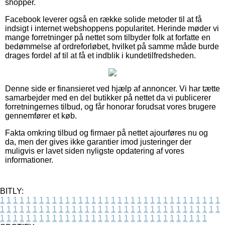
shopper.
Facebook leverer også en række solide metoder til at få
indsigt i internet webshoppens popularitet. Herinde møder vi
mange forretninger på nettet som tilbyder folk at forfatte en
bedømmelse af ordreforløbet, hvilket på samme måde burde
drages fordel af til at få et indblik i kundetilfredsheden.
Denne side er finansieret ved hjælp af annoncer. Vi har tætte
samarbejder med en del butikker på nettet da vi publicerer
forretningernes tilbud, og får honorar forudsat vores brugere
gennemfører et køb.
Fakta omkring tilbud og firmaer på nettet ajourføres nu og
da, men der gives ikke garantier imod justeringer der
muligvis er lavet siden nyligste opdatering af vores
informationer.
BITLY:
1
1
1
1
1
1
1
1
1
1
1
1
1
1
1
1
1
1
1
1
1
1
1
1
1
1
1
1
1
1
1
1
1
1
1
1
1
1
1
1
1
1
1
1
1
1
1
1
1
1
1
1
1
1
1
1
1
1
1
1
1
1
1
1
1
1
1
1
1
1
1
1
1
1
1
1
1
1
1
1
1
1
1
1
1
1
1
1
1
1
1
1
1
1
1
1
1
1
1
1