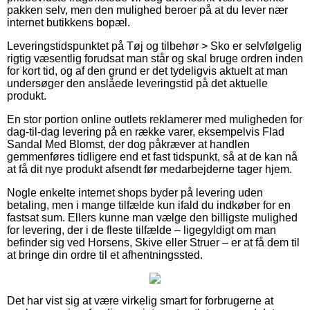
pakken selv, men den mulighed beroer på at du lever nær
internet butikkens bopæl.
Leveringstidspunktet på Tøj og tilbehør > Sko er selvfølgelig
rigtig væsentlig forudsat man står og skal bruge ordren inden
for kort tid, og af den grund er det tydeligvis aktuelt at man
undersøger den anslåede leveringstid på det aktuelle
produkt.
En stor portion online outlets reklamerer med muligheden for
dag-til-dag levering på en række varer, eksempelvis Flad
Sandal Med Blomst, der dog påkræver at handlen
gemmenføres tidligere end et fast tidspunkt, så at de kan nå
at få dit nye produkt afsendt før medarbejderne tager hjem.
Nogle enkelte internet shops byder på levering uden
betaling, men i mange tilfælde kun ifald du indkøber for en
fastsat sum. Ellers kunne man vælge den billigste mulighed
for levering, der i de fleste tilfælde – ligegyldigt om man
befinder sig ved Horsens, Skive eller Struer – er at få dem til
at bringe din ordre til et afhentningssted.
Det har vist sig at være virkelig smart for forbrugerne at