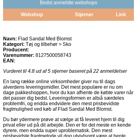
Bedst anmeldte webshops
Webshop
Stjerner
Link
Navn:
Flad Sandal Med Blomst
Kategori:
Tøj og tilbehør > Sko
Producent:
Varenummer:
8127500058743
EAN:
Vurderet til
4.8
ud af 5 stjerner baseret på
22
anmeldelser
En lang række online virksomheder giver nu til dags
alverdens leveringsmidler. Det mest populære er nu om
dage pakkeshoppen, hvor du kan afhente de købte varer når
det passer dig bedst. Leveringsformen er altså særdeles
problemfri, og endda endvidere den mest prisbevidste
fragtmulighed ved køb af Flad Sandal Med Blomst.
Du bør ydermere prøve at vælge at få leveret hjem til dig
privat eller ud på dit arbejde. Den er for det meste en kende
dyrere, men endda super uproblematisk. Den mest
prisbevidste fragtmetode vil dog utvivlsomt være at hente