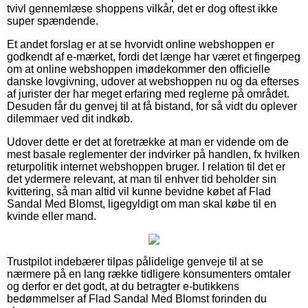
tvivl gennemlæse shoppens vilkår, det er dog oftest ikke
super spændende.
Et andet forslag er at se hvorvidt online webshoppen er
godkendt af e-mærket, fordi det længe har været et fingerpeg
om at online webshoppen imødekommer den officielle
danske lovgivning, udover at webshoppen nu og da efterses
af jurister der har meget erfaring med reglerne på området.
Desuden får du genvej til at få bistand, for så vidt du oplever
dilemmaer ved dit indkøb.
Udover dette er det at foretrække at man er vidende om de
mest basale reglementer der indvirker på handlen, fx hvilken
returpolitik internet webshoppen bruger. I relation til det er
det ydermere relevant, at man til enhver tid beholder sin
kvittering, så man altid vil kunne bevidne købet af Flad
Sandal Med Blomst, ligegyldigt om man skal købe til en
kvinde eller mand.
Trustpilot indebærer tilpas pålidelige genveje til at se
nærmere på en lang række tidligere konsumenters omtaler
og derfor er det godt, at du betragter e-butikkens
bedømmelser af Flad Sandal Med Blomst forinden du