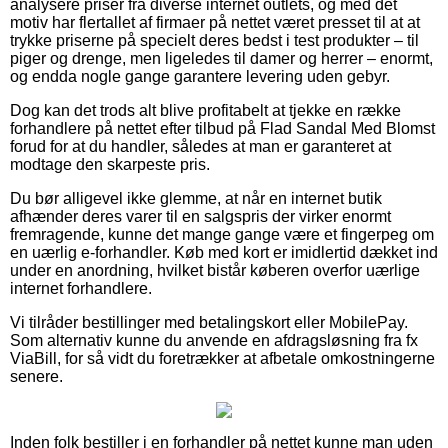
analysere priser fra diverse internet outlets, og med det
motiv har flertallet af firmaer på nettet været presset til at at
trykke priserne på specielt deres bedst i test produkter – til
piger og drenge, men ligeledes til damer og herrer – enormt,
og endda nogle gange garantere levering uden gebyr.
Dog kan det trods alt blive profitabelt at tjekke en række
forhandlere på nettet efter tilbud på Flad Sandal Med Blomst
forud for at du handler, således at man er garanteret at
modtage den skarpeste pris.
Du bør alligevel ikke glemme, at når en internet butik
afhænder deres varer til en salgspris der virker enormt
fremragende, kunne det mange gange være et fingerpeg om
en uærlig e-forhandler. Køb med kort er imidlertid dækket ind
under en anordning, hvilket bistår køberen overfor uærlige
internet forhandlere.
Vi tilråder bestillinger med betalingskort eller MobilePay.
Som alternativ kunne du anvende en afdragsløsning fra fx
ViaBill, for så vidt du foretrækker at afbetale omkostningerne
senere.
Inden folk bestiller i en forhandler på nettet kunne man uden