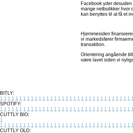
Facebook yder desuden fl
mange netbutikker hvor 
kan benyttes til at få et 
Hjemmesiden finansieres 
vi markedsfører firmaern
transaktion.
Orientering angående tilb
være lavet siden vi nylig
BITLY:
1
1
1
1
1
1
1
1
1
1
1
1
1
1
1
1
1
1
1
1
1
1
1
1
1
1
1
1
1
1
1
1
1
1
SPOTIFY:
1
1
1
1
1
1
1
1
1
1
1
1
1
1
1
1
1
1
1
1
1
1
1
1
1
1
1
1
1
1
1
1
1
1
CUTTLY BIO:
1
1
1
1
1
1
1
1
1
1
1
1
1
1
1
1
1
1
1
1
1
1
1
1
1
1
1
1
1
1
1
1
1
1
1
CUTTLY OLD: