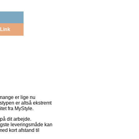
Link
 mange er lige nu
stypen er altså ekstremt
tet fra MyStyle.
på dit arbejde.
ligste leveringsmåde kan
d kort afstand til