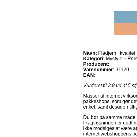
Navn:
Fladjern i kvalitet
Kategori:
Mystyle > Pers
Producent:
Varenummer:
31120
EAN:
Vurderet til
3.9
ud af 5 st
Masser af internet virkso
pakkeshops, som gør det 
enkel, samt desuden tilli
Du bør på samme måde plan
Fragtløsningen er godt n
ikke modsiges at være at
internet webshoppens b