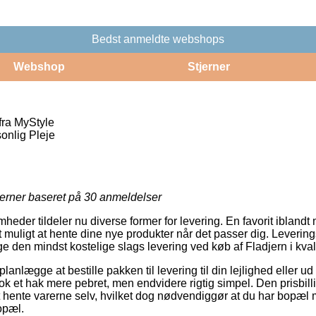
Bedst anmeldte webshops
Webshop
Stjerner
 fra MyStyle
onlig Pleje
jerner baseret på
30
anmeldelser
mheder tildeler nu diverse former for levering. En favorit iblandt
muligt at hente dine nye produkter når det passer dig. Levering
ge den mindst kostelige slags levering ved køb af Fladjern i kvali
lægge at bestille pakken til levering til din lejlighed eller ud 
ok et hak mere pebret, men endvidere rigtig simpel. Den prisbil
 hente varerne selv, hvilket dog nødvendiggør at du har bopæl me
opæl.