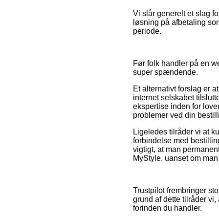
Vi slår generelt et slag 
løsning på afbetaling som 
periode.
Før folk handler på en we
super spændende.
Et alternativt forslag e
internet selskabet tilslut
ekspertise inden for lov
problemer ved din bestill
Ligeledes tilråder vi at
forbindelse med bestillin
vigtigt, at man permanent 
MyStyle, uanset om man e
Trustpilot frembringer st
grund af dette tilråder vi,
forinden du handler.