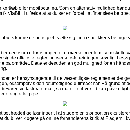
for kortkøb eller mobilbetaling. Som en alternativ mulighed bør du
fx ViaBill, i tilfælde af at du ser en fordel i at finansiere beløb
bbutik kunne de principielt sætte sig ind i e-butikkens betingelser
r at bemærke om e-forretningen er e-mærket medlem, som skulle v
ter sig de officielle regler, udover at e-forretningen jævnligt besøg
ene på området. Dette er desuden en god mulighed for en hånds
ing.
 kunden er hensynstagende til de væsentligste reglementer der g
gen, eksempelvis den returrettighed e-firmaet har. På grund af d
bevarer sin faktura e-mail, så man til enhver tid kan påvise købet
r dreng eller pige.
ort set hæderlige løsninger til at studere en stor portion eksiste
 at du bliver klogere på online forhandlerens kritik af Fladjern i k