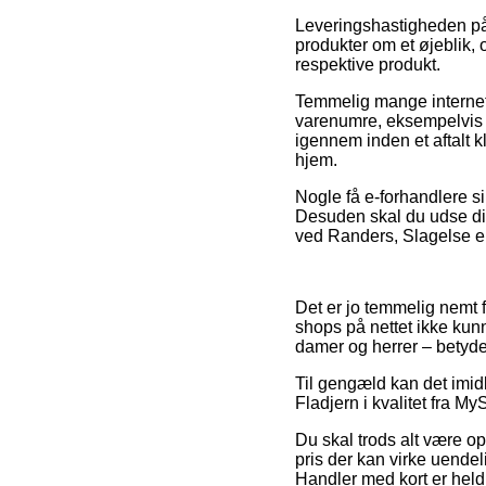
Leveringshastigheden på 
produkter om et øjeblik, 
respektive produkt.
Temmelig mange internet 
varenumre, eksempelvis Fl
igennem inden et aftalt k
hjem.
Nogle få e-forhandlere sik
Desuden skal du udse di
ved Randers, Slagelse ell
Det er jo temmelig nemt fo
shops på nettet ikke kunn
damer og herrer – betyde
Til gengæld kan det imidl
Fladjern i kvalitet fra My
Du skal trods alt være op
pris der kan virke uendel
Handler med kort er heldi