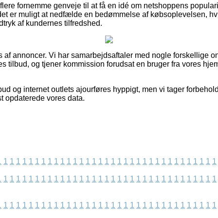
ere fornemme genveje til at få en idé om netshoppens popularit
det er muligt at nedfælde en bedømmelse af købsoplevelsen, h
indtryk af kundernes tilfredshed.
af annoncer. Vi har samarbejdsaftaler med nogle forskellige o
es tilbud, og tjener kommission forudsat en bruger fra vores hj
ud og internet outlets ajourføres hyppigt, men vi tager forbehold
st opdaterede vores data.
1
1
1
1
1
1
1
1
1
1
1
1
1
1
1
1
1
1
1
1
1
1
1
1
1
1
1
1
1
1
1
1
1
1
1
1
1
1
1
1
1
1
1
1
1
1
1
1
1
1
1
1
1
1
1
1
1
1
1
1
1
1
1
1
1
1
1
1
1
1
1
1
1
1
1
1
1
1
1
1
1
1
1
1
1
1
1
1
1
1
1
1
1
1
1
1
1
1
1
1
1
1
1
1
1