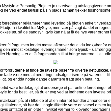
Mystyle > Personlig Pleje er jo usædvanlig udslagsgivende om 
og herved er det faktisk på sin plads at man tjekker tidshorisonte
forretninger reklamerer med levering på blot en enkelt hverda
adjern i kvalitet fra MyStyle, men vær på vagt da det er regnet 
lokkeslæt, så de sandsynligvis kan nå at få de nye varer ordnet
rer fri fragt, men for det meste afkræver det at du indkøber for et
g den mindst kostelige leveringsmanér, som typisk – uafhængi
er Hørning – er at få fragtmanden til at bringe varerne til et udl
r forbrugerne at finde de laveste priser fra diverse netbutikker, 
e lade være med at nedbringe udsalgspriserne på varerne – til b
ligt, og endda nogle gange garantere fragt uden betaling.
ertid være fordelagtigt at undersøge et par online forretninger e
Style før du bestiller, så du er tryg ved at indhente den laveste pri
mærksom på, at i tilfælde af at en internet handler annoncerer et 
igt tiltalende, så bør det i nogle tilfælde være en varsel om en f
gvis omfattet af en orden, hvilket værner folk overfor bedragerisk