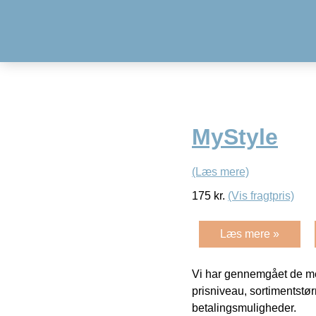
MyStyle
(Læs mere)
175
kr.
(Vis fragtpris)
Læs mere »
Vi har gennemgået de mes
prisniveau, sortimentstø
betalingsmuligheder.