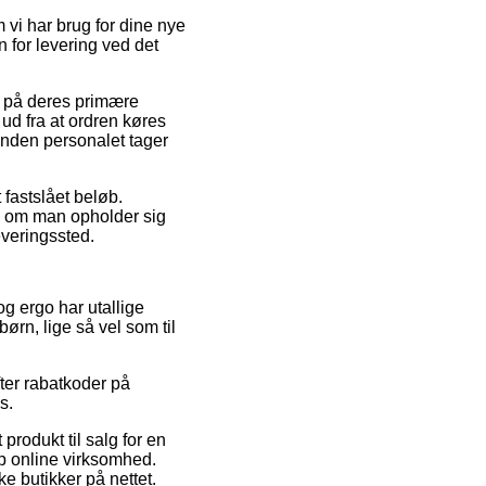
vi har brug for dine nye
n for levering ved det
g på deres primære
ud fra at ordren køres
 inden personalet tager
 fastslået beløb.
g om man opholder sig
everingssted.
og ergo har utallige
ørn, lige så vel som til
fter rabatkoder på
s.
produkt til salg for en
up online virksomhed.
e butikker på nettet.