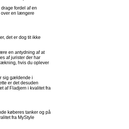
 drage fordel af en
et over en længere
, det er dog tit ikke
ære en antydning af at
es af jurister der har
rækning, hvis du oplever
ør sig gældende i
ette er det desuden
 af Fladjern i kvalitet fra
rende køberes tanker og på
valitet fra MyStyle