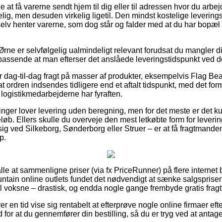
at få varerne sendt hjem til dig eller til adressen hvor du arbej
elig, men desuden virkelig ligetil. Den mindst kostelige leverin
elv henter varerne, som dog står og falder med at du har bopæl 
rne er selvfølgelig ualmindeligt relevant forudsat du mangler di
 passende at man efterser det anslåede leveringstidspunkt ve
r dag-til-dag fragt på masser af produkter, eksempelvis Flag B
 ordren indsendes tidligere end et aftalt tidspunkt, med det form
n logistikmedarbejderne har fyraften.
ninger lover levering uden beregning, men for det meste er det 
eløb. Ellers skulle du overveje den mest letkøbte form for leve
 ved Silkeborg, Sønderborg eller Struer – er at få fragtmanden t
p.
alle at sammenligne priser (via fx PriceRunner) på flere internet 
untain online outlets fundet det nødvendigt at sænke salgspris
 til voksne – drastisk, og endda nogle gange frembyde gratis fragt
er en tid vise sig rentabelt at efterprøve nogle online firmaer ef
or at du gennemfører din bestilling, så du er tryg ved at antage