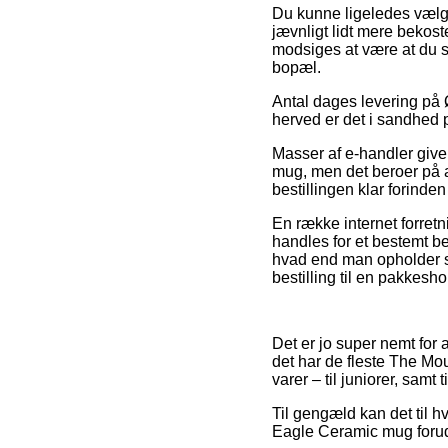
Du kunne ligeledes vælge 
jævnligt lidt mere bekost
modsiges at være at du s
bopæl.
Antal dages levering på Ø
herved er det i sandhed
Masser af e-handler give
mug, men det beroer på at
bestillingen klar forinde
En række internet forret
handles for et bestemt b
hvad end man opholder sig
bestilling til en pakkesho
Det er jo super nemt for 
det har de fleste The Mo
varer – til juniorer, samt
Til gengæld kan det til hv
Eagle Ceramic mug forud f