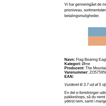
Vi har gennemgået de mes
prisniveau, sortimentstø
betalingsmuligheder.
Navn:
Flag Bearing Eag
Kategori:
Ørne
Producent:
The Mounta
Varenummer:
ZO57595
EAN:
Vurderet til
3.7
ud af 5 st
En del e-forretninger ud
pakkeshops, så du nemt 
yderst nem, samt i mange