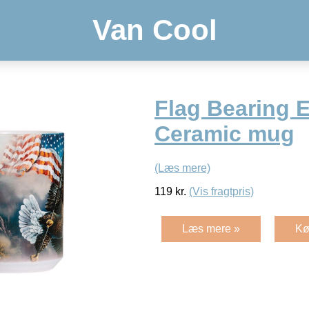
Van Cool
Flag Bearing 
Ceramic mug
(Læs mere)
119
kr.
(Vis fragtpris)
Læs mere »
Kø