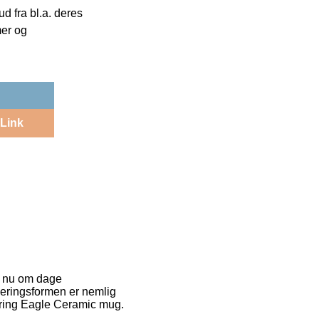
 fra bl.a. deres
mer og
Link
er nu om dage
veringsformen er nemlig
aring Eagle Ceramic mug.