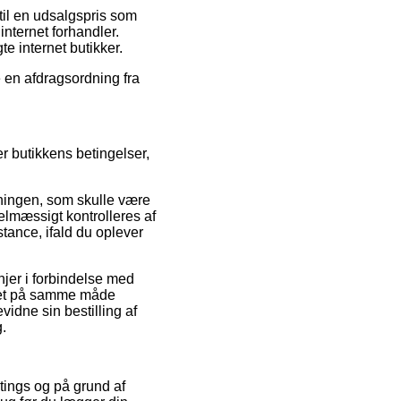
 til en udsalgspris som
nternet forhandler.
te internet butikker.
e en afdragsordning fra
r butikkens betingelser,
dningen, som skulle være
gelmæssigt kontrolleres af
tance, ifald du oplever
njer i forbindelse med
det på samme måde
vidne sin bestilling af
.
ratings og på grund af