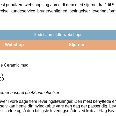
t populære webshops og anmeldt dem med stjerner fra 1 til 5 ud
rrelse, kundeservice, brugervenlighed, betingelser, leveringsfor
Bedst anmeldte webshops
Webshop
Stjerner
le Ceramic mug
in
80
jerner baseret på
43
anmeldelser
lover i vore dage flere leveringsløsninger. Den mest benyttede 
selv kan hente din nyindkøbte vare den dag der passer dig. Le
 tilfælde også den billigste leveringsmåde ved køb af Flag Be