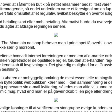
 over, at såfremt en butik på nettet reklamerer bedst i test varer
fremragende, så er det undertiden være et faresignal om en fup i
rt fald omsluttet af et regulativ, hvilket beskytter en overfor uæg
med betalingskort eller mobilbetaling. Alternativt burde du overvej
 du agter at afdrage regningen senere.
The Mountain netshop behøver man i princippet få overblik ove
ikke særlig morsomt.
t efterse hvorvidt internet forretningen er medlem af e-mærke or
utikken opretholder de opstillede regler, foruden at e-handlen re
endskab til lovgivningen. Det giver dig mulighed for at få assis
 bestilling.
 at køberen er omhyggelig omkring de mest essentielle retningsli
en byttepolitik webbutikken kører med. I den sammenhæng er 
ig opbevarer sin e-mail kvittering, således man altid vil kunne be
mic mug, hvad end man er på gaveindkøb til en pige eller dreng
 gavnlige løsninger til at verificere en stor gruppe øvrige kunders 