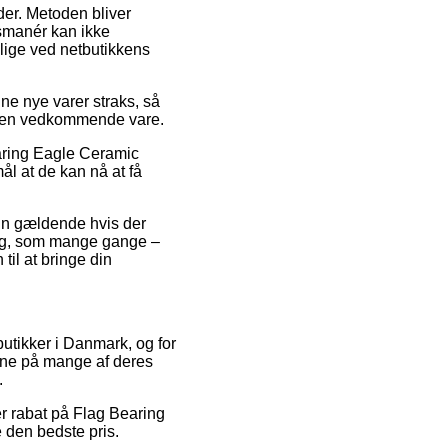
der. Metoden bliver
gsmanér kan ikke
lige ved netbutikkens
ne nye varer straks, så
d den vedkommende vare.
earing Eagle Ceramic
ål at de kan nå at få
kun gældende hvis der
ring, som mange gange –
il at bringe din
butikker i Danmark, og for
erne på mange af deres
.
ter rabat på Flag Bearing
 den bedste pris.