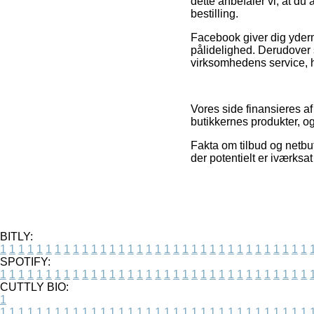
dette anbefaler vi, at d
bestilling.
Facebook giver dig yderm
pålidelighed. Derudover s
virksomhedens service, hv
Vores side finansieres a
butikkernes produkter, o
Fakta om tilbud og netbuti
der potentielt er iværksa
BITLY:
1
1
1
1
1
1
1
1
1
1
1
1
1
1
1
1
1
1
1
1
1
1
1
1
1
1
1
1
1
1
1
1
1
1
SPOTIFY:
1
1
1
1
1
1
1
1
1
1
1
1
1
1
1
1
1
1
1
1
1
1
1
1
1
1
1
1
1
1
1
1
1
1
CUTTLY BIO:
1
1
1
1
1
1
1
1
1
1
1
1
1
1
1
1
1
1
1
1
1
1
1
1
1
1
1
1
1
1
1
1
1
1
1