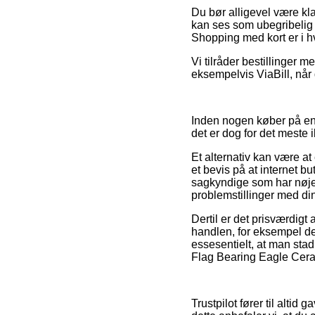
Du bør alligevel være klar
kan ses som ubegribelig 
Shopping med kort er i hve
Vi tilråder bestillinger 
eksempelvis ViaBill, når
Inden nogen køber på en 
det er dog for det meste 
Et alternativ kan være a
et bevis på at internet b
sagkyndige som har nøje k
problemstillinger med din
Dertil er det prisværdigt
handlen, for eksempel d
essesentielt, at man stad
Flag Bearing Eagle Cera
Trustpilot fører til altid