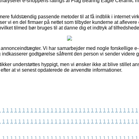
u analyserer e-shoppens ratings af Flag Bearing Eagle Ceramic m
ere fuldstændig passende metoder til at få indblik i internet v
er vi en del firmaer på nettet som tilbyder kunderne at aflevere e
ilket tilmed bør bruges til at danne dig et indtryk af tilfredshe
f annonceindtægter. Vi har samarbejder med nogle forskellige e
g indkasserer godtgørelse såfremt den person vi sender videre 
kker understøttes hyppigt, men vi ønsker ikke at blive stillet ans
t efter at vi senest opdaterede de anvendte informationer.
1
1
1
1
1
1
1
1
1
1
1
1
1
1
1
1
1
1
1
1
1
1
1
1
1
1
1
1
1
1
1
1
1
1
1
1
1
1
1
1
1
1
1
1
1
1
1
1
1
1
1
1
1
1
1
1
1
1
1
1
1
1
1
1
1
1
1
1
1
1
1
1
1
1
1
1
1
1
1
1
1
1
1
1
1
1
1
1
1
1
1
1
1
1
1
1
1
1
1
1
1
1
1
1
1