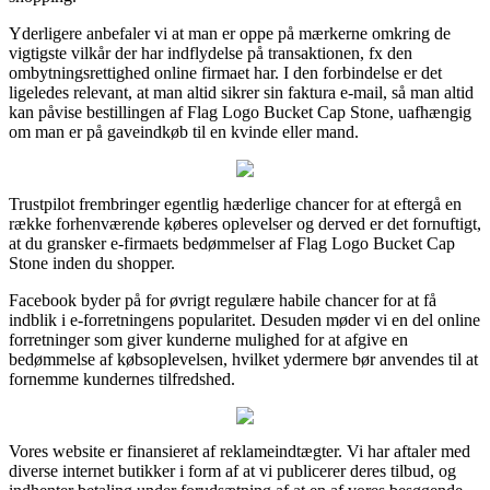
Yderligere anbefaler vi at man er oppe på mærkerne omkring de
vigtigste vilkår der har indflydelse på transaktionen, fx den
ombytningsrettighed online firmaet har. I den forbindelse er det
ligeledes relevant, at man altid sikrer sin faktura e-mail, så man altid
kan påvise bestillingen af Flag Logo Bucket Cap Stone, uafhængig
om man er på gaveindkøb til en kvinde eller mand.
Trustpilot frembringer egentlig hæderlige chancer for at eftergå en
række forhenværende køberes oplevelser og derved er det fornuftigt,
at du gransker e-firmaets bedømmelser af Flag Logo Bucket Cap
Stone inden du shopper.
Facebook byder på for øvrigt regulære habile chancer for at få
indblik i e-forretningens popularitet. Desuden møder vi en del online
forretninger som giver kunderne mulighed for at afgive en
bedømmelse af købsoplevelsen, hvilket ydermere bør anvendes til at
fornemme kundernes tilfredshed.
Vores website er finansieret af reklameindtægter. Vi har aftaler med
diverse internet butikker i form af at vi publicerer deres tilbud, og