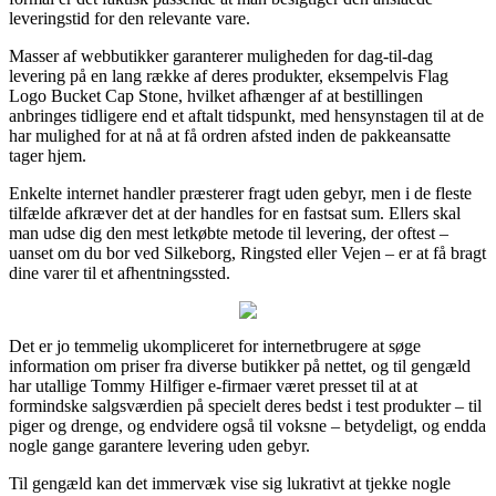
leveringstid for den relevante vare.
Masser af webbutikker garanterer muligheden for dag-til-dag
levering på en lang række af deres produkter, eksempelvis Flag
Logo Bucket Cap Stone, hvilket afhænger af at bestillingen
anbringes tidligere end et aftalt tidspunkt, med hensynstagen til at de
har mulighed for at nå at få ordren afsted inden de pakkeansatte
tager hjem.
Enkelte internet handler præsterer fragt uden gebyr, men i de fleste
tilfælde afkræver det at der handles for en fastsat sum. Ellers skal
man udse dig den mest letkøbte metode til levering, der oftest –
uanset om du bor ved Silkeborg, Ringsted eller Vejen – er at få bragt
dine varer til et afhentningssted.
Det er jo temmelig ukompliceret for internetbrugere at søge
information om priser fra diverse butikker på nettet, og til gengæld
har utallige Tommy Hilfiger e-firmaer været presset til at at
formindske salgsværdien på specielt deres bedst i test produkter – til
piger og drenge, og endvidere også til voksne – betydeligt, og endda
nogle gange garantere levering uden gebyr.
Til gengæld kan det immervæk vise sig lukrativt at tjekke nogle