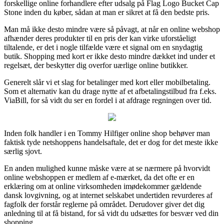
forskellige online forhandlere efter udsalg på Flag Logo Bucket Cap
Stone inden du køber, sådan at man er sikret at få den bedste pris.
Man må ikke desto mindre være så påvagt, at når en online webshop
afhænder deres produkter til en pris der kan virke uforståeligt
tiltalende, er det i nogle tilfælde være et signal om en snydagtig
butik. Shopping med kort er ikke desto mindre dækket ind under et
regelsæt, der beskytter dig overfor uærlige online butikker.
Generelt slår vi et slag for betalinger med kort eller mobilbetaling.
Som et alternativ kan du drage nytte af et afbetalingstilbud fra f.eks.
ViaBill, for så vidt du ser en fordel i at afdrage regningen over tid.
Inden folk handler i en Tommy Hilfiger online shop behøver man
faktisk tyde netshoppens handelsaftale, det er dog for det meste ikke
særlig sjovt.
En anden mulighed kunne måske være at se nærmere på hvorvidt
online webshoppen er medlem af e-mærket, da det ofte er en
erklæring om at online virksomheden imødekommer gældende
dansk lovgivning, og at internet selskabet undertiden revurderes af
fagfolk der forstår reglerne på området. Derudover giver det dig
anledning til at få bistand, for så vidt du udsættes for besvær ved din
shopping.