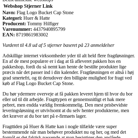
Webshop
Stjerner
Link
Navn:
Flag Logo Bucket Cap Stone
Kategori:
Huer & Hatte
Producent:
Tommy Hilfiger
Varenummer:
4437940895799
EAN:
8719861983002
Vurderet til
4.8
ud af 5 stjerner baseret på
23
anmeldelser
Adskillige internet virksomheder yder til alt held flere fragtløsninger.
En af de mest populære er i dag at få afleveret pakken hos en
pakkeshop, fordi du så nemt kan hente de bestilte produkter lige
præcis når det passer ind i din kalender. Fragtløsningen er altså i høj
grad smertefri, og tit derudover den billigste mulighed for fragt ved
køb af Flag Logo Bucket Cap Stone.
Du bør ydermere overveje at få pakken leveret hjem til hvor du bor
eller ud til dit arbejde. Fragttypen er gennemsnitligt et hak mere
pebret, men endda vældig fremkommelig. Den mest prisbevidste
leveringsløsning er utvivlsomt at du selv henter produkterne, men
det kræver at du bor tæt på e-firmaets lager.
Fragttiden på Huer & Hatte kan i nogle tilfælde være super
bestemmende når man behøver produktet nu og her, og med det
formål er det faktisk passende at man besigtiger den anslåede